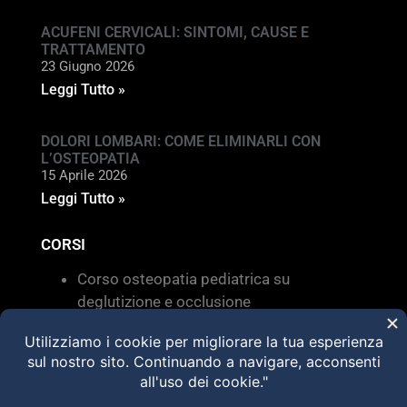
ACUFENI CERVICALI: SINTOMI, CAUSE E
TRATTAMENTO
23 Giugno 2026
Leggi Tutto »
DOLORI LOMBARI: COME ELIMINARLI CON
L’OSTEOPATIA
15 Aprile 2026
Leggi Tutto »
CORSI
Corso osteopatia pediatrica su
deglutizione e occlusione
Valutazione e trattamento delle
disfunzioni dei sistemi di movimento –
Torino 28 MARZO 2026
HVLA – Moduli Clinici – 2026