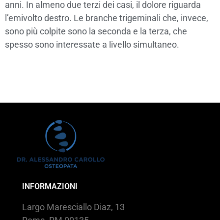
anni. In almeno due terzi dei casi, il dolore riguarda
l’emivolto destro. Le branche trigeminali che, invece,
sono più colpite sono la seconda e la terza, che
spesso sono interessate a livello simultaneo.
INFORMAZIONI
Largo Maresciallo Diaz, 13