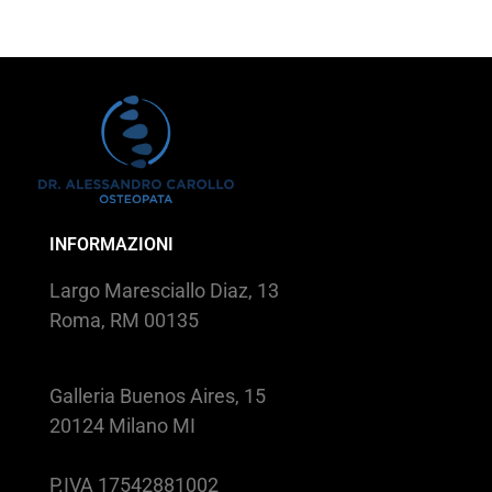
INFORMAZIONI
Largo Maresciallo Diaz, 13
Roma, RM 00135
Galleria Buenos Aires, 15
20124 Milano MI
P.IVA 17542881002