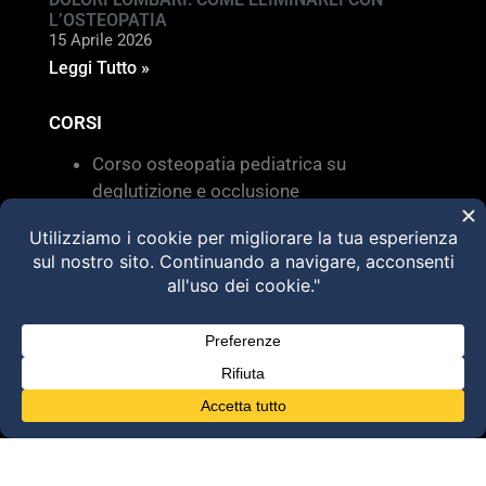
L’OSTEOPATIA
15 Aprile 2026
Leggi Tutto »
CORSI
Corso osteopatia pediatrica su
deglutizione e occlusione
Valutazione e trattamento delle
disfunzioni dei sistemi di movimento –
Torino 28 MARZO 2026
HVLA – Moduli Clinici – 2026
@2025 Dott. Alessandro Carollo – All rights
reserved