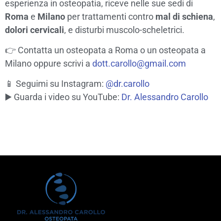
esperienza in osteopatia, riceve nelle sue sedi di
Roma
e
Milano
per trattamenti contro
mal di schiena
,
dolori cervicali
, e disturbi muscolo-scheletrici.
👉
Contatta un osteopata a Roma o un osteopata a
Milano
oppure scrivi a
dott.carollo@gmail.com
📱 Seguimi su Instagram:
@dr.carollo
▶️ Guarda i video su YouTube:
Dr. Alessandro Carollo