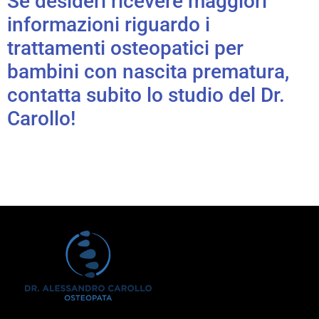
Se desideri ricevere maggiori
informazioni riguardo i
trattamenti osteopatici per
bambini con nascita prematura,
contatta subito lo studio del Dr.
Carollo!