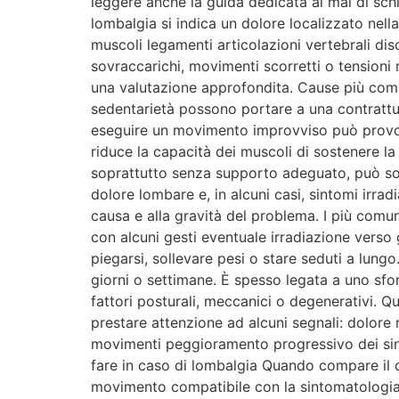
leggere anche la guida dedicata al mal di schi
lombalgia si indica un dolore localizzato nell
muscoli legamenti articolazioni vertebrali disc
sovraccarichi, movimenti scorretti o tensioni 
una valutazione approfondita. Cause più comu
sedentarietà possono portare a una contrattu
eseguire un movimento improvviso può provoca
riduce la capacità dei muscoli di sostenere la
soprattutto senza supporto adeguato, può sov
dolore lombare e, in alcuni casi, sintomi irrad
causa e alla gravità del problema. I più comun
con alcuni gesti eventuale irradiazione verso
piegarsi, sollevare pesi o stare seduti a l
giorni o settimane. È spesso legata a uno sfo
fattori posturali, meccanici o degenerativi. 
prestare attenzione ad alcuni segnali: dolore
movimenti peggioramento progressivo dei sinto
fare in caso di lombalgia Quando compare il d
movimento compatibile con la sintomatologia. 