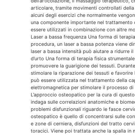
dell’articolazione, il massaggio terapeutico, 
articolare, tramite movimenti controllati dell
alcuni degli esercizi che normalmente vengono
una componente importante nel trattamento d
essere utilizzati in combinazione con altre mod
Laser a bassa frequenza Una forma di terapia f
procedura, un laser a bassa potenza viene diret
laser a bassa intensità può aiutare a ridurre 
d’urto Una forma di terapia fisica strumentale
promuovere la guarigione dei tessuti. Durante
stimolare la riparazione dei tessuti e favorire 
può essere utilizzata nel trattamento della ca
elettromagnetica per stimolare il processo di 
L’approccio osteopatico per la cura di questo 
indaga sulle correlazioni anatomiche e biomec
problemi disfunzionali riguardo le fasce cervic
osteopatico è quello di concentrarsi sulle cor
e zone di cerniera, disfunzioni del tratto cer
toracici. Viene poi trattata anche la spalla i