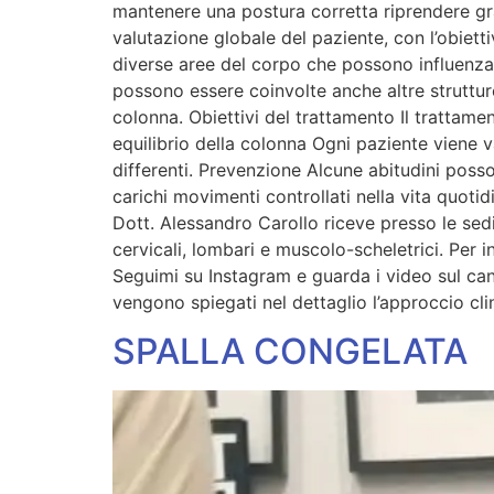
mantenere una postura corretta riprendere gr
valutazione globale del paziente, con l’obiett
diverse aree del corpo che possono influenzar
possono essere coinvolte anche altre strutture
colonna. Obiettivi del trattamento Il trattament
equilibrio della colonna Ogni paziente viene 
differenti. Prevenzione Alcune abitudini posson
carichi movimenti controllati nella vita quoti
Dott. Alessandro Carollo riceve presso le se
cervicali, lombari e muscolo-scheletrici. Per
Seguimi su Instagram e guarda i video sul can
vengono spiegati nel dettaglio l’approccio clin
SPALLA CONGELATA