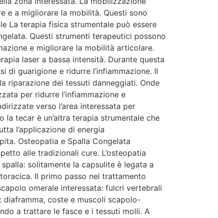
nella zona interessata. La mobilizzazione
re e a migliorare la mobilità. Questi sono
le La terapia fisica strumentale può essere
elata. Questi strumenti terapeutici possono
mazione e migliorare la mobilità articolare.
erapia laser a bassa intensità. Durante questa
i di guarigione e ridurre l’infiammazione. Il
 la riparazione dei tessuti danneggiati. Onde
zzata per ridurre l’infiammazione e
irizzate verso l’area interessata per
to la tecar è un’altra terapia strumentale che
tta l’applicazione di energia
olpita. Osteopatia e Spalla Congelata
etto alle tradizionali cure. L’osteopatia
palla: solitamente la capsulite è legata a
 toracica. Il primo passo nel trattamento
capolo omerale interessata: fulcri vertebrali
ca: diaframma, coste e muscoli scapolo-
o a trattare le fasce e i tessuti molli. A