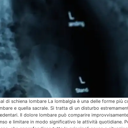
mal di schiena lombare La lombalgia è una delle forme più co
mbare e quella sacrale. Si tratta di un disturbo estremament
ti sedentari. Il dolore lombare può comparire improvvisament
ntenso e limitare in modo significativo le attività quotidian