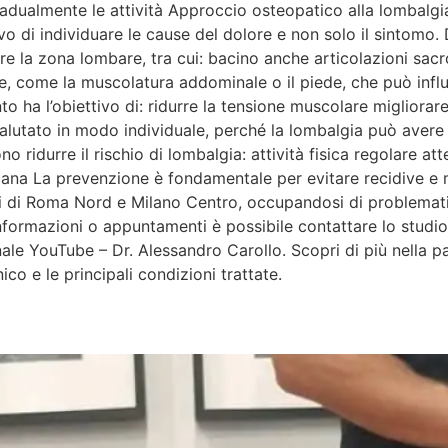
adualmente le attività Approccio osteopatico alla lombalgi
ivo di individuare le cause del dolore e non solo il sintomo
e la zona lombare, tra cui: bacino anche articolazioni sacro
, come la muscolatura addominale o il piede, che può influe
o ha l’obiettivo di: ridurre la tensione muscolare migliorare l
valutato in modo individuale, perché la lombalgia può avere
o ridurre il rischio di lombalgia: attività fisica regolare at
diana La prevenzione è fondamentale per evitare recidive e m
di di Roma Nord e Milano Centro, occupandosi di problemat
 informazioni o appuntamenti è possibile contattare lo studi
ale YouTube – Dr. Alessandro Carollo. Scopri di più nella 
ico e le principali condizioni trattate.