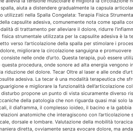
che allevia la tensione muscolare e migliora la circolazione 
a spalla, aiuta a distendere gradualmente la capsula articola
 utilizzati nella Spalla Congelata: Terapia Fisica Strumenta
ella capsulite adesiva, comunemente nota come spalla cong
alità di trattamento per alleviare il dolore, ridurre l’infiam
isica strumentale utilizzata per la capsulite adesiva è la t
to verso l’articolazione della spalla per stimolare i process
il dolore, migliorare la circolazione sanguigna e promuovere
 consiste nelle onde d’urto. Questa terapia, può essere utili
 questa procedura, onde sonore ad alta energia vengono ind
la riduzione del dolore. Tecar Oltre al laser e alle onde d’ur
psulite adesiva. La tecar è una modalità terapeutica che sfru
guarigione e migliorare la funzionalità dell’articolazione c
disturbo propone un punto di vista sicuramente diverso risp
caniche della patologia che non riguarda quasi mai solo la s
ali, il diaframma, il complesso ioideo, il bacino e la gabbia
relazioni anatomiche che interagiscono con l’articolazione s
vicale, dorsale e lombare. Valutazione della mobilità toraci
n maniera diretta, ovviamente senza evocare dolore, ma andand