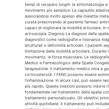
tempi di recupero lunghi: la sintomatologia s
movimento più semplice. La capsulite adesiva 
associandosi molto spesso alle malattie meta
curata prescrivendo al paziente farmaci antinf
capaci di migliorare la mobilità articolare. In
artroscopia. Diagnosi La diagnosi della spalla 
diagnostici come radiografie e risonanza magne
strutturali o deformità articolari. I pazienti 
limitazione della mobilità articolare. Durante l
movimento, la forza muscolare. Le radiografie
Medico e Farmacologico della Spalla Congelat
terapeutiche. Il trattamento medico mira a ges
corticosteroidi. I FANS possono essere sommini
l’infiammazione. In alcuni casi, può essere nec
più rapido. Queste iniezioni possono ridurre l’i
fondamentale nel trattamento della spalla con
trattamento personalizzato. Gli obiettivi princi
attività quotidiane. Il trattamento può includ