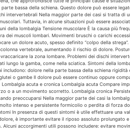
ena, che approfondisce tutte le principali cause e situazioni
a parte bassa della schiena. Questo dolore può essere legato
hi intervertebrali Nella maggior parte dei casi si tratta di 
muscolari. Tuttavia, in alcune situazioni può essere associa
ni della lombalgia Tensione muscolare È la causa più frequ
ra dei muscoli lombari. Movimenti bruschi o carichi eccess
re un dolore acuto, spesso definito “colpo della strega”. S
 colonna vertebrale, aumentando il rischio di dolore. Postur
raccaricare la zona lombare. Problemi dei dischi interverte
iati lungo la gamba, come nella sciatica. Sintomi della lomb
i includono: dolore nella parte bassa della schiena rigidit
 glutei o gambe Il dolore può essere continuo oppure compa
ungo. Lombalgia acuta e cronica Lombalgia acuta Compare i
rzo o a un movimento scorretto. Lombalgia cronica Persiste
Quando preoccuparsi Nella maggior parte dei casi la lombalg
 molto intenso e persistente formicolio o perdita di forza d
mi In presenza di questi sintomi è utile effettuare una va
olore, è importante evitare il riposo assoluto prolungato 
Alcuni accorgimenti utili possono includere: evitare movimen