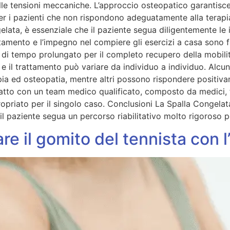
le tensioni meccaniche. L’approccio osteopatico garantisce
r i pazienti che non rispondono adeguatamente alla terapia
lata, è essenziale che il paziente segua diligentemente le ist
tamento e l’impegno nel compiere gli esercizi a casa sono fo
 di tempo prolungato per il completo recupero della mobilit
 il trattamento può variare da individuo a individuo. Alcun
pia ed osteopatia, mentre altri possono rispondere positiva
atto con un team medico qualificato, composto da medici, fis
ropriato per il singolo caso. Conclusioni La Spalla Congela
l paziente segua un percorso riabilitativo molto rigoroso p
re il gomito del tennista con l