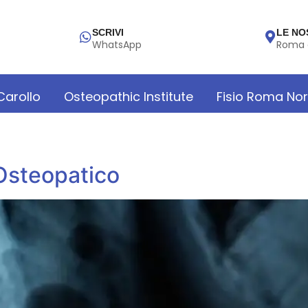
SCRIVI
LE NO
WhatsApp
Roma 
 Carollo
Osteopathic Institute
Fisio Roma No
Osteopatico