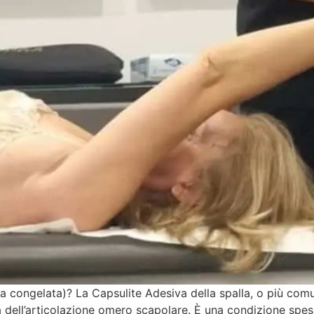
alla congelata)? La Capsulite Adesiva della spalla, o più c
à dell’articolazione omero scapolare. È una condizione spe