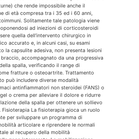
turne) che rende impossibile anche il
e di età compresa tra i 35 ed i 60 anni,
toimmuni. Solitamente tale patologia viene
toponendosi ad iniezioni di corticosteroidi
sere quella dell’intervento chirurgico in
ico accurato e, in alcuni casi, su esami
to la capsulite adesiva, non presenta lesioni
go il braccio, accompagnato da una progressiva
ella spalla, verificando il range di
ome fratture o osteoartrite. Trattamento
to può includere diverse modalità
armaci antinfiammatori non steroidei (FANS) o
el o crema per alleviare il dolore e ridurre
olazione della spalla per ottenere un sollievo
. Fisioterapia La fisioterapia gioca un ruolo
iente per sviluppare un programma di
 mobilità articolare e riprendere le normali
tale al recupero della mobilità