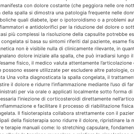
i manifesta con dolore costante (che peggiora nelle ore not
della spalla si dimostra una patologia frequente nelle donn
boliche quali diabete, iper o ipotoroidismo o a problemi au
iammatori e antidolorifici per la riduzione del dolore o sot
 casi più complessi la risoluzione della capsulite potrebbe es
congelata si basa su sintomi riferiti dal paziente, esame fis
tica non è visibile nulla di clinicamente rilevante, in quan
segnalano dolore iniziale alla spalla, che può irradiarsi lun
’esame fisico, il medico valuta attentamente l’articolazione d
 possono essere utilizzate per escludere altre patologie, c
a Una volta diagnosticata la spalla congelata, il trattamen
tire il dolore e ridurre l’infiammazione mediante l’uso di f
strati per via orale o applicati localmente sotto forma di g
essaria l’iniezione di corticosteroidi direttamente nell’artic
nfiammazione e facilitare il processo di riabilitazione fisica
gelata. Il fisioterapista collabora strettamente con il paz
pali della fisioterapia sono ridurre il dolore, ripristinare la
ere terapie manuali come: lo stretching capsulare, fondamen