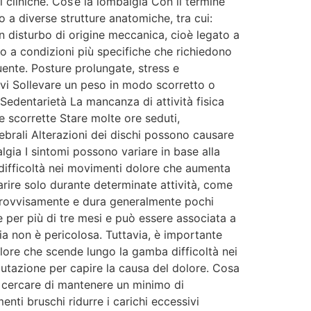
 cliniche. Cos’è la lombalgia Con il termine
 a diverse strutture anatomiche, tra cui:
un disturbo di origine meccanica, cioè legato a
to a condizioni più specifiche che richiedono
ente. Posture prolungate, stress e
ivi Sollevare un peso in modo scorretto o
edentarietà La mancanza di attività fisica
e scorrette Stare molte ore seduti,
brali Alterazioni dei dischi possono causare
algia I sintomi possono variare in base alla
à difficoltà nei movimenti dolore che aumenta
rire solo durante determinate attività, come
mprovvisamente e dura generalmente pochi
 per più di tre mesi e può essere associata a
ia non è pericolosa. Tuttavia, è importante
olore che scende lungo la gamba difficoltà nei
lutazione per capire la causa del dolore. Cosa
e cercare di mantenere un minimo di
ti bruschi ridurre i carichi eccessivi