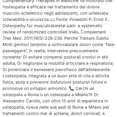
Complementary Therapies in Medicine ha mostrato che
l’osteopatia è efficace nel trattamento del dolore
muscolo-scheletrico negli adolescenti, con un’elevata
tollerabilità e sicurezza.📖 Fonte: Posadzki P, Ernst E.
Osteopathy for musculoskeletal pain: a systematic
review of randomized controlled trials. Complement
Ther Med. 2011;19(5):228-236. Perché Trattare Subito
Molti genitori tendono a sottovalutare dolori come “fase
passeggera”. In realtà, intervenire precocemente
consente: Di evitare compensi posturali cronici in età
adulta; Di migliorare la mobilità articolare e respiratoria;
Di potenziare il benessere psicofisico dell’adolescente.
L’osteopatia, integrata a un buon stile di vita e attività
fisica, aiuta a prevenire disfunzioni posturali future e
promuove un sviluppo armonico. 📞 Cerchi un
osteopata a Roma o un osteopata a Milano?Il Dr.
Alessandro Carollo, con oltre 15 anni di esperienza in
osteopatia, riceve nelle sue sedi di Roma e Milano per
trattamenti contro mal di schiena, dolori cervicali, e