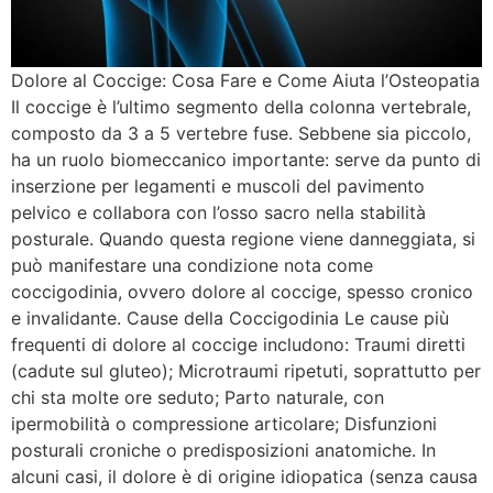
Dolore al Coccige: Cosa Fare e Come Aiuta l’Osteopatia
Il coccige è l’ultimo segmento della colonna vertebrale,
composto da 3 a 5 vertebre fuse. Sebbene sia piccolo,
ha un ruolo biomeccanico importante: serve da punto di
inserzione per legamenti e muscoli del pavimento
pelvico e collabora con l’osso sacro nella stabilità
posturale. Quando questa regione viene danneggiata, si
può manifestare una condizione nota come
coccigodinia, ovvero dolore al coccige, spesso cronico
e invalidante. Cause della Coccigodinia Le cause più
frequenti di dolore al coccige includono: Traumi diretti
(cadute sul gluteo); Microtraumi ripetuti, soprattutto per
chi sta molte ore seduto; Parto naturale, con
ipermobilità o compressione articolare; Disfunzioni
posturali croniche o predisposizioni anatomiche. In
alcuni casi, il dolore è di origine idiopatica (senza causa