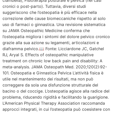
ciambella); Fisioterapia posturale e pelvica (nei casi
cronici o post-parto). Tuttavia, diversi studi
suggeriscono che l’osteopatia è più efficace nella
correzione delle cause biomeccaniche rispetto al solo
uso di farmaci o ginnastica. Una revisione sistematica
su JAMA Osteopathic Medicine conferma che
l’osteopatia migliora i sintomi del dolore pelvico cronico
grazie alla sua azione su legamenti, articolazioni e
diaframma pelvico.📖 Fonte: Licciardone JC, Gatchel
RJ, Aryal S. Effects of osteopathic manipulative
treatment on chronic low back pain and disability: A
meta-analysis. JAMA Osteopath Med. 2020;120(2):92-
101. Osteopatia e Ginnastica Pelvica L’attività fisica è
utile nel mantenimento dei risultati, ma non può
correggere da sola una disfunzione strutturale del
bacino o del coccige. L’osteopatia agisce alla radice del
problema, riducendo rigidità e facilitando la guarigione.
L’American Physical Therapy Association raccomanda
approcci integrati, in cui l’osteopatia può coesistere con