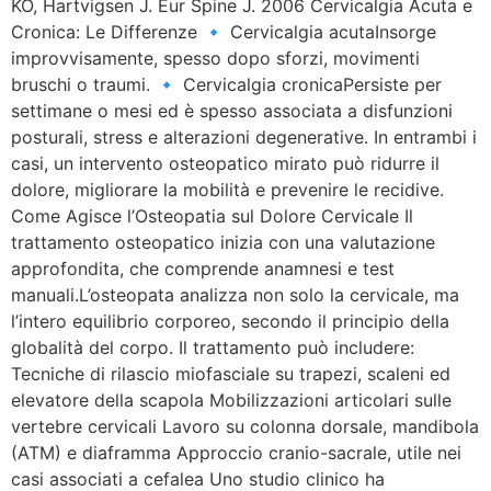
KO, Hartvigsen J. Eur Spine J. 2006 Cervicalgia Acuta e
Cronica: Le Differenze 🔹 Cervicalgia acutaInsorge
improvvisamente, spesso dopo sforzi, movimenti
bruschi o traumi. 🔹 Cervicalgia cronicaPersiste per
settimane o mesi ed è spesso associata a disfunzioni
posturali, stress e alterazioni degenerative. In entrambi i
casi, un intervento osteopatico mirato può ridurre il
dolore, migliorare la mobilità e prevenire le recidive.
Come Agisce l’Osteopatia sul Dolore Cervicale Il
trattamento osteopatico inizia con una valutazione
approfondita, che comprende anamnesi e test
manuali.L’osteopata analizza non solo la cervicale, ma
l’intero equilibrio corporeo, secondo il principio della
globalità del corpo. Il trattamento può includere:
Tecniche di rilascio miofasciale su trapezi, scaleni ed
elevatore della scapola Mobilizzazioni articolari sulle
vertebre cervicali Lavoro su colonna dorsale, mandibola
(ATM) e diaframma Approccio cranio-sacrale, utile nei
casi associati a cefalea Uno studio clinico ha