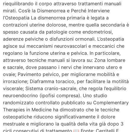
riequilibrando il corpo attraverso trattamenti manuali
mirati. Cos’è la Dismenorrea e Perché Interviene
l’Osteopatia La dismenorrea primaria è legata a
contrazioni uterine dolorose, mentre quella secondaria è
spesso causata da patologie come endometriosi,
aderenze pelviche o disfunzioni ormonali. L’osteopatia
agisce sui meccanismi neurovascolari e meccanici che
regolano la funzione uterina e pelvica. In particolare,
attraverso tecniche manuali si lavora su: Zona lombare
e sacrale, dove passano i nervi che innervano utero e
ovaie; Pavimento pelvico, per migliorarne mobilità e
irrorazione; Diaframma toracico, per facilitare la motilità
viscerale; Sistema cranio-sacrale, che regola l’equilibrio
neuroendocrino (ipofisi compresa). Uno studio
randomizzato controllato pubblicato su Complementary
Therapies in Medicine ha dimostrato che le tecniche
osteopatiche riducono significativamente il dolore
mestruale e migliorano la qualità della vita già dopo 3
cicli consecutivi di trattamento.📖 Fonte: Cerritelli F,