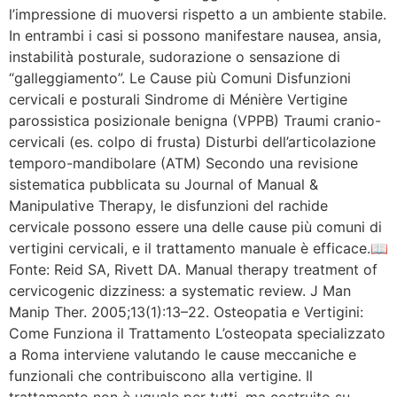
l’impressione di muoversi rispetto a un ambiente stabile.
In entrambi i casi si possono manifestare nausea, ansia,
instabilità posturale, sudorazione o sensazione di
“galleggiamento”. Le Cause più Comuni Disfunzioni
cervicali e posturali Sindrome di Ménière Vertigine
parossistica posizionale benigna (VPPB) Traumi cranio-
cervicali (es. colpo di frusta) Disturbi dell’articolazione
temporo-mandibolare (ATM) Secondo una revisione
sistematica pubblicata su Journal of Manual &
Manipulative Therapy, le disfunzioni del rachide
cervicale possono essere una delle cause più comuni di
vertigini cervicali, e il trattamento manuale è efficace.📖
Fonte: Reid SA, Rivett DA. Manual therapy treatment of
cervicogenic dizziness: a systematic review. J Man
Manip Ther. 2005;13(1):13–22. Osteopatia e Vertigini:
Come Funziona il Trattamento L’osteopata specializzato
a Roma interviene valutando le cause meccaniche e
funzionali che contribuiscono alla vertigine. Il
trattamento non è uguale per tutti, ma costruito su