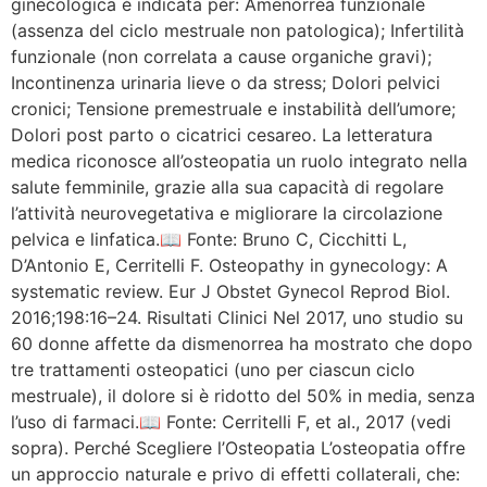
ginecologica è indicata per: Amenorrea funzionale
(assenza del ciclo mestruale non patologica); Infertilità
funzionale (non correlata a cause organiche gravi);
Incontinenza urinaria lieve o da stress; Dolori pelvici
cronici; Tensione premestruale e instabilità dell’umore;
Dolori post parto o cicatrici cesareo. La letteratura
medica riconosce all’osteopatia un ruolo integrato nella
salute femminile, grazie alla sua capacità di regolare
l’attività neurovegetativa e migliorare la circolazione
pelvica e linfatica.📖 Fonte: Bruno C, Cicchitti L,
D’Antonio E, Cerritelli F. Osteopathy in gynecology: A
systematic review. Eur J Obstet Gynecol Reprod Biol.
2016;198:16–24. Risultati Clinici Nel 2017, uno studio su
60 donne affette da dismenorrea ha mostrato che dopo
tre trattamenti osteopatici (uno per ciascun ciclo
mestruale), il dolore si è ridotto del 50% in media, senza
l’uso di farmaci.📖 Fonte: Cerritelli F, et al., 2017 (vedi
sopra). Perché Scegliere l’Osteopatia L’osteopatia offre
un approccio naturale e privo di effetti collaterali, che: