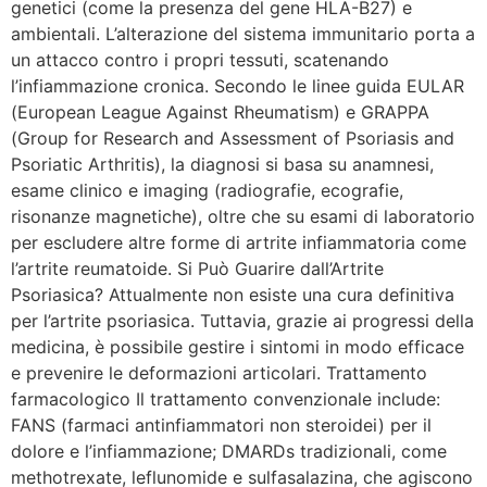
genetici (come la presenza del gene HLA-B27) e
ambientali. L’alterazione del sistema immunitario porta a
un attacco contro i propri tessuti, scatenando
l’infiammazione cronica. Secondo le linee guida EULAR
(European League Against Rheumatism) e GRAPPA
(Group for Research and Assessment of Psoriasis and
Psoriatic Arthritis), la diagnosi si basa su anamnesi,
esame clinico e imaging (radiografie, ecografie,
risonanze magnetiche), oltre che su esami di laboratorio
per escludere altre forme di artrite infiammatoria come
l’artrite reumatoide. Si Può Guarire dall’Artrite
Psoriasica? Attualmente non esiste una cura definitiva
per l’artrite psoriasica. Tuttavia, grazie ai progressi della
medicina, è possibile gestire i sintomi in modo efficace
e prevenire le deformazioni articolari. Trattamento
farmacologico Il trattamento convenzionale include:
FANS (farmaci antinfiammatori non steroidei) per il
dolore e l’infiammazione; DMARDs tradizionali, come
methotrexate, leflunomide e sulfasalazina, che agiscono