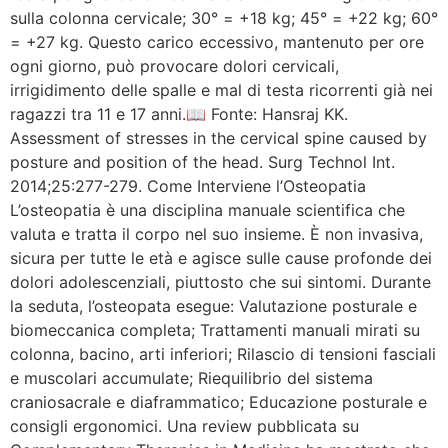
sulla colonna cervicale; 30° = +18 kg; 45° = +22 kg; 60°
= +27 kg. Questo carico eccessivo, mantenuto per ore
ogni giorno, può provocare dolori cervicali,
irrigidimento delle spalle e mal di testa ricorrenti già nei
ragazzi tra 11 e 17 anni.📖 Fonte: Hansraj KK.
Assessment of stresses in the cervical spine caused by
posture and position of the head. Surg Technol Int.
2014;25:277-279. Come Interviene l’Osteopatia
L’osteopatia è una disciplina manuale scientifica che
valuta e tratta il corpo nel suo insieme. È non invasiva,
sicura per tutte le età e agisce sulle cause profonde dei
dolori adolescenziali, piuttosto che sui sintomi. Durante
la seduta, l’osteopata esegue: Valutazione posturale e
biomeccanica completa; Trattamenti manuali mirati su
colonna, bacino, arti inferiori; Rilascio di tensioni fasciali
e muscolari accumulate; Riequilibrio del sistema
craniosacrale e diaframmatico; Educazione posturale e
consigli ergonomici. Una review pubblicata su