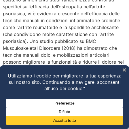
specifici sull’efficacia dell’osteopatia nell’artrite
psoriasica, vi è evidenza crescente dell’efficacia delle
tecniche manuali in condizioni infiammatorie croniche
come l’artrite reumatoide e la spondilite anchilosante
(che condividono molte caratteristiche con l’artrite
psoriasica). Uno studio pubblicato su BMC
Musculoskeletal Disorders (2018) ha dimostrato che
tecniche manuali dolci e mobilizzazioni articolari
possono migliorare la funzionalità e ridurre il dolore nei
pazienti con patologie infiammatorie articolari,
soprattutto se integrate con l’esercizio terapeutico.
Benefici potenziali dell’osteopatia Riduzione del dolore
muscolo-articolare mediante tecniche di rilascio
miofasciale e mobilizzazioni passive; Miglioramento
della mobilità articolare, riducendo rigidità e limitazioni
funzionali; Ottimizzazione della postura e dell’equilibrio
biomeccanico, per compensare il sovraccarico su
articolazioni sane; Regolazione del sistema nervoso