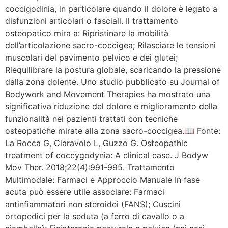
coccigodinia, in particolare quando il dolore è legato a
disfunzioni articolari o fasciali. Il trattamento
osteopatico mira a: Ripristinare la mobilità
dell’articolazione sacro-coccigea; Rilasciare le tensioni
muscolari del pavimento pelvico e dei glutei;
Riequilibrare la postura globale, scaricando la pressione
dalla zona dolente. Uno studio pubblicato su Journal of
Bodywork and Movement Therapies ha mostrato una
significativa riduzione del dolore e miglioramento della
funzionalità nei pazienti trattati con tecniche
osteopatiche mirate alla zona sacro-coccigea.📖 Fonte:
La Rocca G, Ciaravolo L, Guzzo G. Osteopathic
treatment of coccygodynia: A clinical case. J Bodyw
Mov Ther. 2018;22(4):991-995. Trattamento
Multimodale: Farmaci e Approccio Manuale In fase
acuta può essere utile associare: Farmaci
antinfiammatori non steroidei (FANS); Cuscini
ortopedici per la seduta (a ferro di cavallo o a