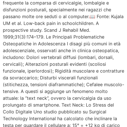
frequente la comparsa di cervicalgie, lombalgie e
disfunzioni posturali, specialmente nei ragazzi che
passano molte ore seduti o al computer.📖 Fonte: Kujala
UM et al. Low-back pain in schoolchildren. A
prospective study. Scand J Rehabil Med.
1999;31(3):174–179. Le Principali Problematiche
Osteopatiche in Adolescenza I disagi più comuni in età
adolescenziale, osservati anche in clinica osteopatica,
includono: Dolori vertebrali diffusi (lombari, dorsali,
cervicali); Alterazioni posturali evidenti (scoliosi
funzionale, iperlordosi); Rigidità muscolare e contratture
da sovraccarico; Disturbi viscerali funzionali
(stitichezza, tensioni diaframmatiche); Cefalee muscolo-
tensive. A questi si aggiunge un fenomeno molto
attuale: la “text neck”, ovvero la cervicalgia da uso
prolungato di smartphone. Text Neck: Lo Stress del
Collo Digitale Uno studio pubblicato su Surgical
Technology International ha calcolato che inclinare la
testa per guardare il cellulare a: 15° = +12 kg di carico