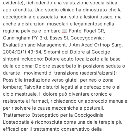
evidente), richiedendo una valutazione specialistica
approfondita. Uno studio clinico ha dimostrato che la
coccigodinia è associata non solo a lesioni ossee, ma
anche a disfunzioni muscolari e legamentose nella
regione pelvica e lombare.📖 Fonte: Fogel GR,
Cunningham PY 3rd, Esses SI. Coccygodynia:
Evaluation and Management. J Am Acad Orthop Surg.
2004;12(1):49-54. Sintomi del Dolore al Coccige I
sintomi includono: Dolore acuto localizzato alla base
della colonna; Dolore esacerbato in posizione seduta o
durante i movimenti di transizione (sedersi/alzarsi);
Possibile irradiazione verso glutei, perineo o zona
lombare; Talvolta disturbi legati alla defecazione o al
ciclo mestruale. Il dolore può diventare cronico e
resistente ai farmaci, richiedendo un approccio manuale
per risolvere le cause meccaniche e posturali.
Trattamento Osteopatico per la Coccigodinia
L’osteopatia è riconosciuta come una delle terapie più
efficaci per il trattamento conservativo della