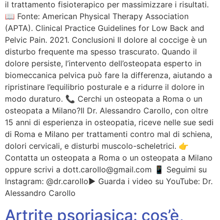
il trattamento fisioterapico per massimizzare i risultati.
📖 Fonte: American Physical Therapy Association
(APTA). Clinical Practice Guidelines for Low Back and
Pelvic Pain. 2021. Conclusioni Il dolore al coccige è un
disturbo frequente ma spesso trascurato. Quando il
dolore persiste, l’intervento dell’osteopata esperto in
biomeccanica pelvica può fare la differenza, aiutando a
ripristinare l’equilibrio posturale e a ridurre il dolore in
modo duraturo. 📞 Cerchi un osteopata a Roma o un
osteopata a Milano?Il Dr. Alessandro Carollo, con oltre
15 anni di esperienza in osteopatia, riceve nelle sue sedi
di Roma e Milano per trattamenti contro mal di schiena,
dolori cervicali, e disturbi muscolo-scheletrici. 👉
Contatta un osteopata a Roma o un osteopata a Milano
oppure scrivi a dott.carollo@gmail.com 📱 Seguimi su
Instagram: @dr.carollo▶️ Guarda i video su YouTube: Dr.
Alessandro Carollo
Artrite psoriasica: cos’è,