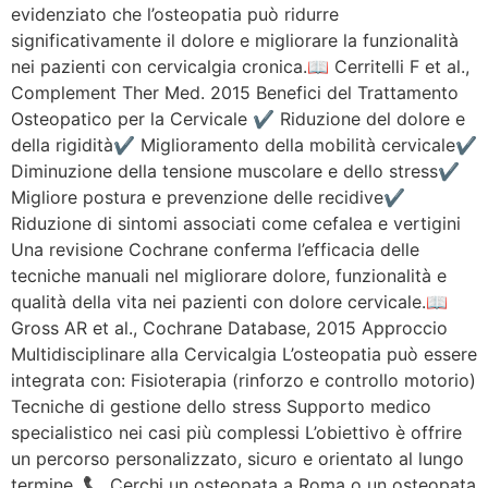
evidenziato che l’osteopatia può ridurre
significativamente il dolore e migliorare la funzionalità
nei pazienti con cervicalgia cronica.📖 Cerritelli F et al.,
Complement Ther Med. 2015 Benefici del Trattamento
Osteopatico per la Cervicale ✔ Riduzione del dolore e
della rigidità✔ Miglioramento della mobilità cervicale✔
Diminuzione della tensione muscolare e dello stress✔
Migliore postura e prevenzione delle recidive✔
Riduzione di sintomi associati come cefalea e vertigini
Una revisione Cochrane conferma l’efficacia delle
tecniche manuali nel migliorare dolore, funzionalità e
qualità della vita nei pazienti con dolore cervicale.📖
Gross AR et al., Cochrane Database, 2015 Approccio
Multidisciplinare alla Cervicalgia L’osteopatia può essere
integrata con: Fisioterapia (rinforzo e controllo motorio)
Tecniche di gestione dello stress Supporto medico
specialistico nei casi più complessi L’obiettivo è offrire
un percorso personalizzato, sicuro e orientato al lungo
termine. 📞 Cerchi un osteopata a Roma o un osteopata