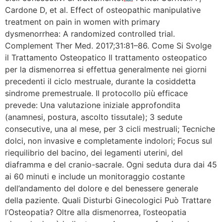
Cardone D, et al. Effect of osteopathic manipulative
treatment on pain in women with primary
dysmenorrhea: A randomized controlled trial.
Complement Ther Med. 2017;31:81–86. Come Si Svolge
il Trattamento Osteopatico Il trattamento osteopatico
per la dismenorrea si effettua generalmente nei giorni
precedenti il ciclo mestruale, durante la cosiddetta
sindrome premestruale. Il protocollo più efficace
prevede: Una valutazione iniziale approfondita
(anamnesi, postura, ascolto tissutale); 3 sedute
consecutive, una al mese, per 3 cicli mestruali; Tecniche
dolci, non invasive e completamente indolori; Focus sul
riequilibrio del bacino, dei legamenti uterini, del
diaframma e del cranio-sacrale. Ogni seduta dura dai 45
ai 60 minuti e include un monitoraggio costante
dell’andamento del dolore e del benessere generale
della paziente. Quali Disturbi Ginecologici Può Trattare
l’Osteopatia? Oltre alla dismenorrea, l’osteopatia