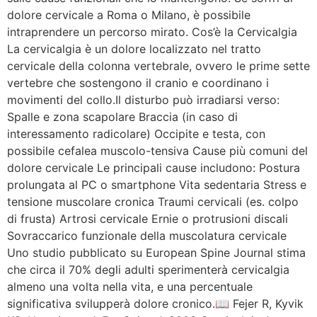
dolore cervicale a Roma o Milano, è possibile
intraprendere un percorso mirato. Cos’è la Cervicalgia
La cervicalgia è un dolore localizzato nel tratto
cervicale della colonna vertebrale, ovvero le prime sette
vertebre che sostengono il cranio e coordinano i
movimenti del collo.Il disturbo può irradiarsi verso:
Spalle e zona scapolare Braccia (in caso di
interessamento radicolare) Occipite e testa, con
possibile cefalea muscolo-tensiva Cause più comuni del
dolore cervicale Le principali cause includono: Postura
prolungata al PC o smartphone Vita sedentaria Stress e
tensione muscolare cronica Traumi cervicali (es. colpo
di frusta) Artrosi cervicale Ernie o protrusioni discali
Sovraccarico funzionale della muscolatura cervicale
Uno studio pubblicato su European Spine Journal stima
che circa il 70% degli adulti sperimenterà cervicalgia
almeno una volta nella vita, e una percentuale
significativa svilupperà dolore cronico.📖 Fejer R, Kyvik