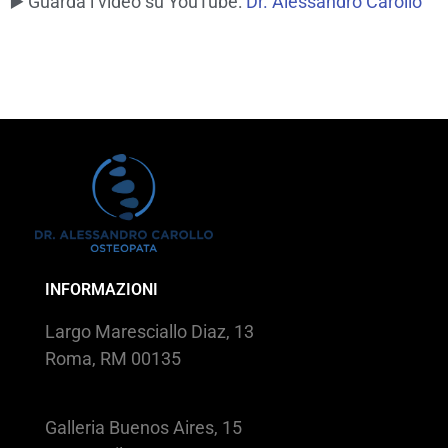
▶️ Guarda i video su YouTube:
Dr. Alessandro Carollo
INFORMAZIONI
Largo Maresciallo Diaz, 13
Roma, RM 00135
Galleria Buenos Aires, 15