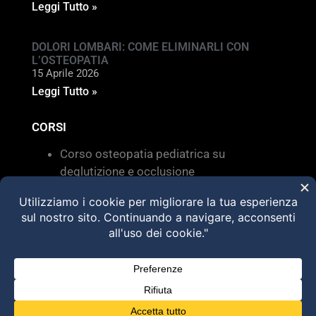
Leggi Tutto »
DOLORI LOMBARI: COME ELIMINARLI CON
L’OSTEOPATIA
15 Aprile 2026
Leggi Tutto »
CORSI
Corso osteopatia pediatrica su
deglutizione e occlusione
Valutazione e trattamento delle
disfunzioni dei sistemi di movimento –
Torino 28 MARZO 2026
HVLA – Moduli Clinici – 2026
@2025 Dott. Alessandro Carollo – All rights
reserved