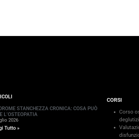
ICOLI
CORSI
DROME STANCHEZZA CRONICA: COSA PUÒ
Corso os
E L’OSTEOPATIA
deglutiz
glio 2026
Valutazi
i Tutto »
disfunzi