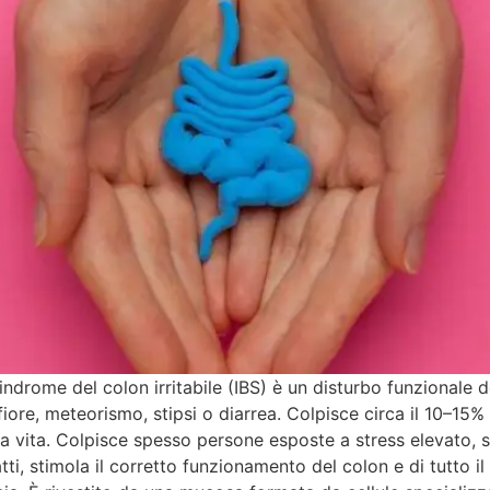
sindrome del colon irritabile (IBS) è un disturbo funzionale 
ore, meteorismo, stipsi o diarrea. Colpisce circa il 10–15
 vita. Colpisce spesso persone esposte a stress elevato, sia 
ti, stimola il corretto funzionamento del colon e di tutto il