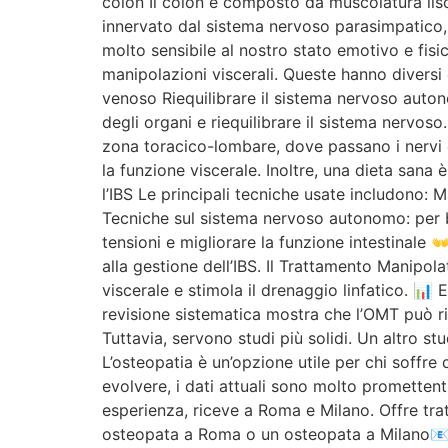
colon Il colon è composto da muscolatura lisci
innervato dal sistema nervoso parasimpatico, c
molto sensibile al nostro stato emotivo e fisico
manipolazioni viscerali. Queste hanno diversi ob
venoso Riequilibrare il sistema nervoso auton
degli organi e riequilibrare il sistema nervoso
zona toracico-lombare, dove passano i nervi di
la funzione viscerale. Inoltre, una dieta sana
l’IBS Le principali tecniche usate includono: M
Tecniche sul sistema nervoso autonomo: per bi
tensioni e migliorare la funzione intestinal
alla gestione dell’IBS. Il Trattamento Manipola
viscerale e stimola il drenaggio linfatico. 📊
revisione sistematica mostra che l’OMT può rid
Tuttavia, servono studi più solidi. Un altro s
L’osteopatia è un’opzione utile per chi soffre d
evolvere, i dati attuali sono molto prometten
esperienza, riceve a Roma e Milano. Offre tratt
osteopata a Roma o un osteopata a Milano📧 