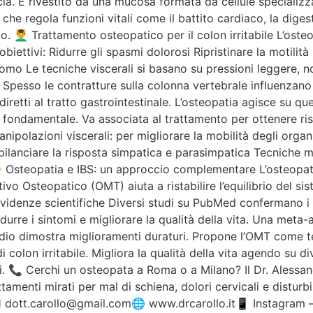
a. È rivestito da una mucosa formata da cellule specializza
he regola funzioni vitali come il battito cardiaco, la diges
. 💆‍♂️ Trattamento osteopatico per il colon irritabile L’osteop
iettivi: Ridurre gli spasmi dolorosi Ripristinare la motilità 
omo Le tecniche viscerali si basano su pressioni leggere, no
. Spesso le contratture sulla colonna vertebrale influenzano 
retti al tratto gastrointestinale. L’osteopatia agisce su que
 è fondamentale. Va associata al trattamento per ottenere ri
anipolazioni viscerali: per migliorare la mobilità degli organ
lanciare la risposta simpatica e parasimpatica Tecniche mio
e 👐 Osteopatia e IBS: un approccio complementare L’osteop
tivo Osteopatico (OMT) aiuta a ristabilire l’equilibrio del sis
 Evidenze scientifiche Diversi studi su PubMed confermano i b
urre i sintomi e migliorare la qualità della vita. Una meta-a
tudio dimostra miglioramenti duraturi. Propone l’OMT come te
i colon irritabile. Migliora la qualità della vita agendo su di
ti. 📞 Cerchi un osteopata a Roma o a Milano? Il Dr. Alessan
amenti mirati per mal di schiena, dolori cervicali e disturb
dott.carollo@gmail.com🌐 www.drcarollo.it📱 Instagram –