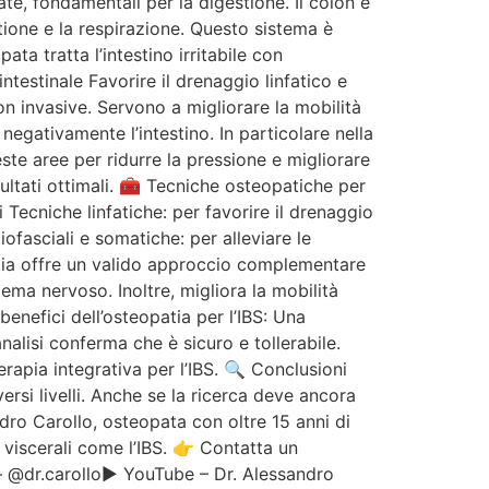
te, fondamentali per la digestione. Il colon è
tione e la respirazione. Questo sistema è
ata tratta l’intestino irritabile con
intestinale Favorire il drenaggio linfatico e
n invasive. Servono a migliorare la mobilità
negativamente l’intestino. In particolare nella
ste aree per ridurre la pressione e migliorare
sultati ottimali. 🧰 Tecniche osteopatiche per
i Tecniche linfatiche: per favorire il drenaggio
fasciali e somatiche: per alleviare le
atia offre un valido approccio complementare
tema nervoso. Inoltre, migliora la mobilità
enefici dell’osteopatia per l’IBS: Una
nalisi conferma che è sicuro e tollerabile.
rapia integrativa per l’IBS. 🔍 Conclusioni
versi livelli. Anche se la ricerca deve ancora
dro Carollo, osteopata con oltre 15 anni di
i viscerali come l’IBS. 👉 Contatta un
 @dr.carollo▶️ YouTube – Dr. Alessandro