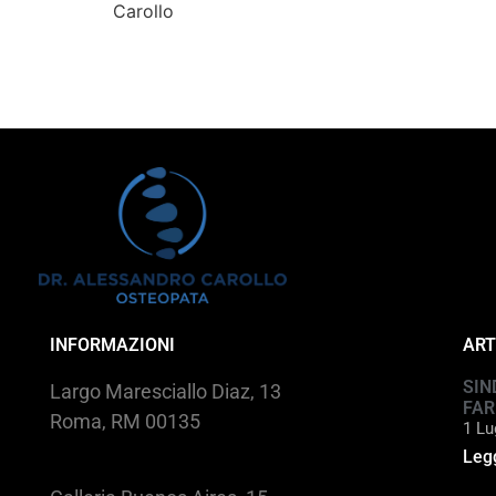
Carollo
INFORMAZIONI
ART
SIN
Largo Maresciallo Diaz, 13
FAR
Roma, RM 00135
1 Lu
Legg