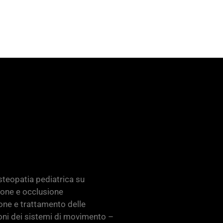
teopatia pediatrica su
ione e occlusione
one e trattamento delle
oni dei sistemi di movimento –