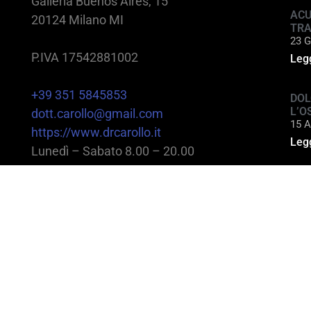
Galleria Buenos Aires, 15
ACU
20124 Milano MI
TR
23 G
P.IVA 17542881002
Legg
+39 351 5845853
DOL
L’O
dott.carollo@gmail.com
15 A
https://www.drcarollo.it
Legg
Lunedì – Sabato 8.00 – 20.00
@2025 Dott. Alessandro Carollo – All rights reserv