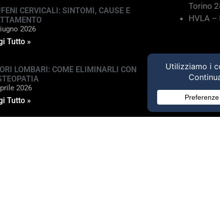
Torino 
FENI CERVICALI: SINTOMI, CAUSE E
HVLA – M
ATTAMENTO
iugno 2026
i Tutto »
ORI LOMBARI: COME ELIMINARLI CON
STEOPATIA
prile 2026
i Tutto »
ed