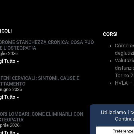
ICOLI
CORSI
DROME STANCHEZZA CRONICA: COSA PUÒ
Corso os
E L’OSTEOPATIA
deglutiz
glio 2026
Valutazi
i Tutto »
disfunzi
Torino 
FENI CERVICALI: SINTOMI, CAUSE E
HVLA – M
ATTAMENTO
iugno 2026
i Tutto »
ORI LOMBARI: COME ELIMINARLI CON
STEOPATIA
prile 2026
i Tutto »