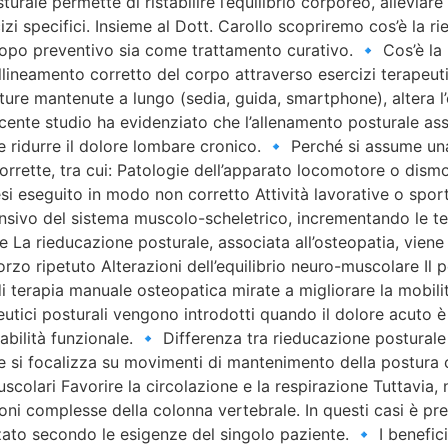
rale permette di ristabilire l’equilibrio corporeo, alleviare 
zi specifici. Insieme al Dott. Carollo scopriremo cos’è la ri
copo preventivo sia come trattamento curativo. 🔹 Cos’è la
allineamento corretto del corpo attraverso esercizi terapeuti
ture mantenute a lungo (sedia, guida, smartphone), altera l’e
cente studio ha evidenziato che l’allenamento posturale as
 e ridurre il dolore lombare cronico. 🔹 Perché si assume un
ette, tra cui: Patologie dell’apparato locomotore o dismor
si eseguito in modo non corretto Attività lavorative o sporti
nsivo del sistema muscolo-scheletrico, incrementando le te
La rieducazione posturale, associata all’osteopatia, viene 
rzo ripetuto Alterazioni dell’equilibrio neuro-muscolare Il
i terapia manuale osteopatica mirate a migliorare la mobilità
eutici posturali vengono introdotti quando il dolore acuto è
stabilità funzionale. 🔹 Differenza tra rieducazione postural
 si focalizza su movimenti di mantenimento della postura co
colari Favorire la circolazione e la respirazione Tuttavia,
oni complesse della colonna vertebrale. In questi casi è pre
ato secondo le esigenze del singolo paziente. 🔹 I benefici