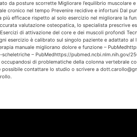
sato da posture scorrette Migliorare l’equilibrio muscolare e
le cronico nel tempo Prevenire recidive e infortuni Dal punt
 più efficace rispetto al solo esercizio nel migliorare la fu
ccurata valutazione osteopatica, lo specialista prescrive es
Esercizi di attivazione del core e dei muscoli profondi Tec
gni esercizio è calibrato sul singolo paziente e adattato al l
 e terapia manuale migliorano dolore e funzione – PubMedht
o-scheletriche – PubMedhttps://pubmed.ncbi.nlm.nih.gov/256
 occupandosi di problematiche della colonna vertebrale com
è possibile contattare lo studio o scrivere a dott.carollo@
ollo.