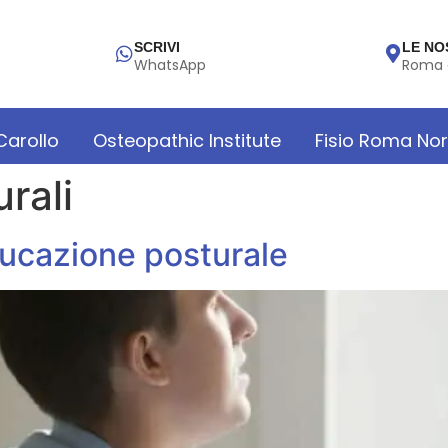
SCRIVI
LE NO
WhatsApp
Roma 
 Carollo
Osteopathic Institute
Fisio Roma No
urali
ducazione posturale