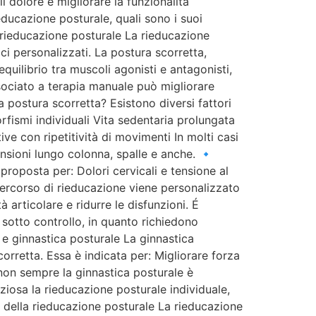
il dolore e migliorare la funzionalità
educazione posturale, quali sono i suoi
 rieducazione posturale La rieducazione
ci personalizzati. La postura scorretta,
quilibrio tra muscoli agonisti e antagonisti,
sociato a terapia manuale può migliorare
a postura scorretta? Esistono diversi fattori
fismi individuali Vita sedentaria prolungata
ve con ripetitività di movimenti In molti casi
nsioni lungo colonna, spalle e anche. 🔹
proposta per: Dolori cervicali e tensione al
 percorso di rieducazione viene personalizzato
 articolare e ridurre le disfunzioni. É
 sotto controllo, in quanto richiedono
e e ginnastica posturale La ginnastica
rretta. Essa è indicata per: Migliorare forza
 non sempre la ginnastica posturale è
ziosa la rieducazione posturale individuale,
 della rieducazione posturale La rieducazione