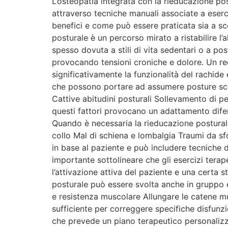
L’osteopatia integrata con la rieducazione postu
attraverso tecniche manuali associate a eserci
benefici e come può essere praticata sia a s
posturale è un percorso mirato a ristabilire l’
spesso dovuta a stili di vita sedentari o a pos
provocando tensioni croniche e dolore. Un re
significativamente la funzionalità del rachide
che possono portare ad assumere posture scorr
Cattive abitudini posturali Sollevamento di pe
questi fattori provocano un adattamento dife
Quando è necessaria la rieducazione posturale 
collo Mal di schiena e lombalgia Traumi da sfo
in base al paziente e può includere tecniche d
importante sottolineare che gli esercizi terap
l’attivazione attiva del paziente e una certa 
posturale può essere svolta anche in gruppo e
e resistenza muscolare Allungare le catene mus
sufficiente per correggere specifiche disfunzi
che prevede un piano terapeutico personalizz