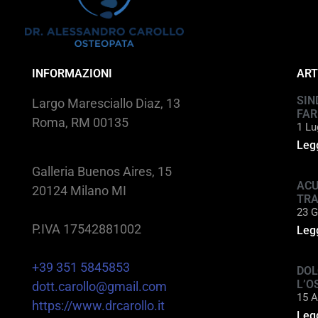
INFORMAZIONI
ART
SIN
Largo Maresciallo Diaz, 13
FAR
Roma, RM 00135
1 Lu
Legg
Galleria Buenos Aires, 15
ACU
20124 Milano MI
TR
23 G
P.IVA 17542881002
Legg
+39 351 5845853
DOL
L’O
dott.carollo@gmail.com
15 A
https://www.drcarollo.it
Legg