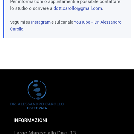
Per informazioni o appuntamenti è possibile contattare
lo studio o scrivere a
dott.carollo@gmail.com
.
Seguimi su
Instagram
e sul canale
YouTube – Dr. Alessandro
Carollo
.
INFORMAZIONI
Largo Maresciallo Diaz, 13