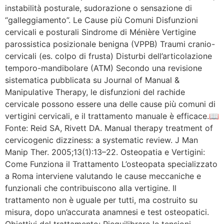
instabilità posturale, sudorazione o sensazione di
“galleggiamento”. Le Cause più Comuni Disfunzioni
cervicali e posturali Sindrome di Ménière Vertigine
parossistica posizionale benigna (VPPB) Traumi cranio-
cervicali (es. colpo di frusta) Disturbi dell’articolazione
temporo-mandibolare (ATM) Secondo una revisione
sistematica pubblicata su Journal of Manual &
Manipulative Therapy, le disfunzioni del rachide
cervicale possono essere una delle cause più comuni di
vertigini cervicali, e il trattamento manuale è efficace.📖
Fonte: Reid SA, Rivett DA. Manual therapy treatment of
cervicogenic dizziness: a systematic review. J Man
Manip Ther. 2005;13(1):13–22. Osteopatia e Vertigini:
Come Funziona il Trattamento L’osteopata specializzato
a Roma interviene valutando le cause meccaniche e
funzionali che contribuiscono alla vertigine. Il
trattamento non è uguale per tutti, ma costruito su
misura, dopo un’accurata anamnesi e test osteopatici.
Obiettivi del trattamento: Riequilibrare le tensioni