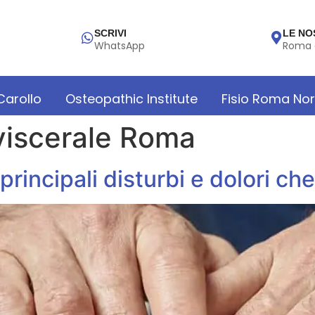
SCRIVI
LE NO
WhatsApp
Roma 
 Carollo
Osteopathic Institute
Fisio Roma No
viscerale Roma
principali disturbi e dolori ch