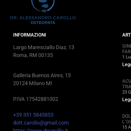
INFORMAZIONI
ART
SIN
Largo Maresciallo Diaz, 13
FAR
Roma, RM 00135
1 Lu
Legg
Galleria Buenos Aires, 15
ACU
20124 Milano MI
TR
23 G
P.IVA 17542881002
Legg
+39 351 5845853
DOL
L’O
dott.carollo@gmail.com
15 A
https://www.drcarollo.it