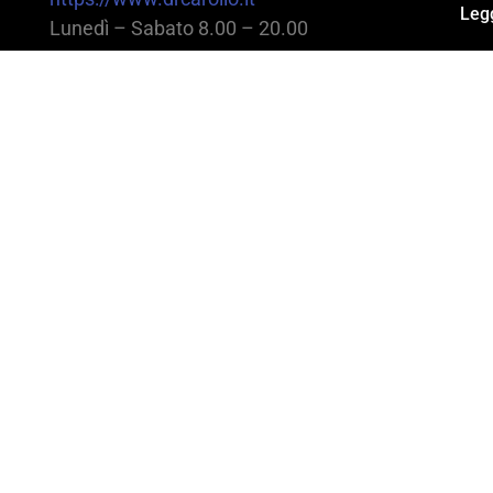
Legg
Lunedì – Sabato 8.00 – 20.00
@2025 Dott. Alessandro Carollo – All rights reserv