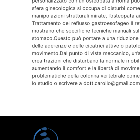
personalizzato con un osteopata a Roma può e
sfera ginecologica si occupa di disturbi come 
manipolazioni strutturali mirate, l’osteopata ai
Trattamento del reflusso gastroesofageo Il ref
mostrano che specifiche tecniche manuali sul
stomaco.Questo può portare a una riduzione dei
delle aderenze e delle cicatrici attive o patol
movimento.Dal punto di vista meccanico, un’a
crea trazioni che disturbano la normale mobilit
aumentando il comfort e la libertà di movime
problematiche della colonna vertebrale come d
lo studio o scrivere a dott.carollo@gmail.com