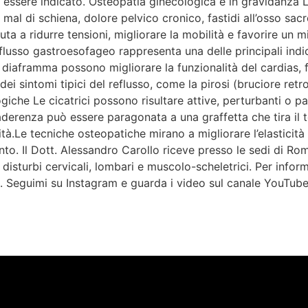
ssere indicato. Osteopatia ginecologica e in gravidanza L’o
mal di schiena, dolore pelvico cronico, fastidi all’osso sacr
uta a ridurre tensioni, migliorare la mobilità e favorire un m
lusso gastroesofageo rappresenta una delle principali indica
 diaframma possono migliorare la funzionalità del cardias, 
 sintomi tipici del reflusso, come la pirosi (bruciore retro
ogiche Le cicatrici possono risultare attive, perturbanti o p
derenza può essere paragonata a una graffetta che tira il
à.Le tecniche osteopatiche mirano a migliorare l’elasticità de
nto. Il Dott. Alessandro Carollo riceve presso le sedi di R
isturbi cervicali, lombari e muscolo-scheletrici. Per infor
. Seguimi su Instagram e guarda i video sul canale YouTube