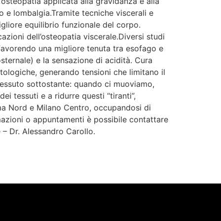
steopatia applicata alla gravidanza e alla
o e lombalgia.Tramite tecniche viscerali e
igliore equilibrio funzionale del corpo.
zioni dell’osteopatia viscerale.Diversi studi
favorendo una migliore tenuta tra esofago e
sternale) e la sensazione di acidità. Cura
atologiche, generando tensioni che limitano il
 tessuto sottostante: quando ci muoviamo,
i tessuti e a ridurre questi “tiranti”,
oma Nord e Milano Centro, occupandosi di
mazioni o appuntamenti è possibile contattare
 – Dr. Alessandro Carollo.