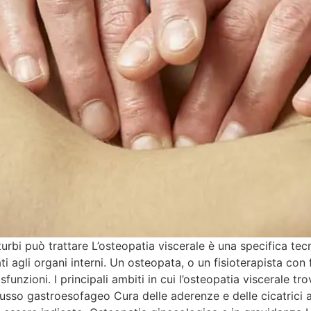
turbi può trattare L’osteopatia viscerale è una specifica te
ati agli organi interni. Un osteopata, o un fisioterapista co
disfunzioni. I principali ambiti in cui l’osteopatia viscerale
lusso gastroesofageo Cura delle aderenze e delle cicatrici 