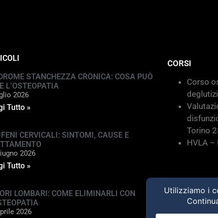
ICOLI
CORSI
DROME STANCHEZZA CRONICA: COSA PUÒ
Corso os
E L’OSTEOPATIA
deglutiz
glio 2026
Valutazi
i Tutto »
disfunzi
Torino 
FENI CERVICALI: SINTOMI, CAUSE E
HVLA – M
ATTAMENTO
iugno 2026
i Tutto »
ORI LOMBARI: COME ELIMINARLI CON
STEOPATIA
prile 2026