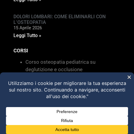
DOLORI LOMBARI: COME ELIMINARLI CON
L’OSTEOPATIA
15 Aprile 2026
Leggi Tutto »
CORSI
Corso osteopatia pediatrica su
deglutizione e occlusione
Valutazione e trattamento delle
disfunzioni dei sistemi di movimento –
Torino 28 MARZO 2026
HVLA – Moduli Clinici – 2026
@2025 Dott. Alessandro Carollo – All rights
reserved