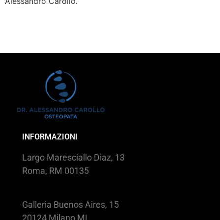
Alessandro Carollo.
INFORMAZIONI
Largo Maresciallo Diaz, 13
Roma, RM 00135
Galleria Buenos Aires, 15
20124 Milano MI