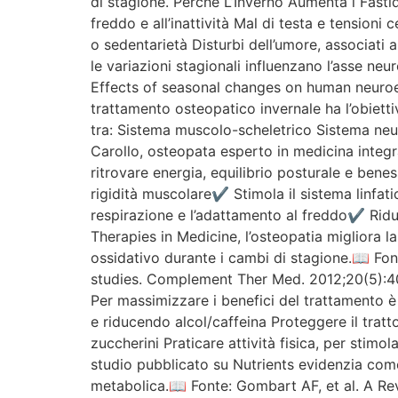
di stagione. Perché L’Inverno Aumenta i Fastid
freddo e all’inattività Mal di testa e tensioni 
o sedentarietà Disturbi dell’umore, associati
le variazioni stagionali influenzano l’asse n
Effects of seasonal changes on human neuroe
trattamento osteopatico invernale ha l’obiettiv
tra: Sistema muscolo-scheletrico Sistema neu
Carollo, osteopata esperto in medicina integr
ritrovare energia, equilibrio posturale e bene
rigidità muscolare✔ Stimola il sistema linfat
respirazione e l’adattamento al freddo✔ Ridu
Therapies in Medicine, l’osteopatia migliora l
ossidativo durante i cambi di stagione.📖 Fon
studies. Complement Ther Med. 2012;20(5):409-
Per massimizzare i benefici del trattamento è 
e riducendo alcol/caffeina Proteggere il tratt
zuccherini Praticare attività fisica, per stim
studio pubblicato su Nutrients evidenzia com
metabolica.📖 Fonte: Gombart AF, et al. A R