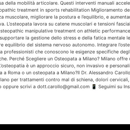
a della mobilità articolare. Questi interventi manuali accele
teopathic treatment in sports rehabilitation Miglioramento de
nza muscolare, migliorare la postura e l’equilibrio, e aumenta
a. L’osteopata lavora su catene muscolari e tensioni fascia
steopathic manipulative treatment on athletic performance 
uò supportare la gestione dello stress e della fatica mentale 
iore equilibrio del sistema nervoso autonomo. Integrare l’os
i a professionisti che conoscono le esigenze specifiche deg
he. Perché Scegliere un Osteopata a Milano? Milano offre un
. L’osteopatia è un approccio sicuro, non invasivo e person
 a Roma o un osteopata a Milano?Il Dr. Alessandro Carollo,
lano per trattamenti contro mal di schiena, dolori cervicali
 oppure scrivi a dott.carollo@gmail.com 📱 Seguimi su Ins