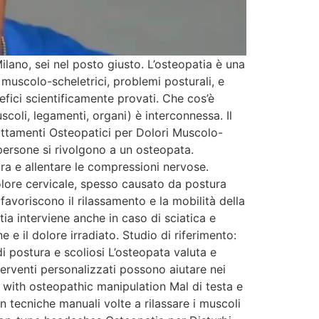
lano, sei nel posto giusto. L’osteopatia è una
 muscolo-scheletrici, problemi posturali, e
efici scientificamente provati. Che cos’è
coli, legamenti, organi) è interconnessa. Il
rattamenti Osteopatici per Dolori Muscolo-
 persone si rivolgono a un osteopata.
ura e allentare le compressioni nervose.
dolore cervicale, spesso causato da postura
favoriscono il rilassamento e la mobilità della
ia interviene anche in caso di sciatica e
 il dolore irradiato. Studio di riferimento:
i postura e scoliosi L’osteopata valuta e
terventi personalizzati possono aiutare nei
on with osteopathic manipulation Mal di testa e
n tecniche manuali volte a rilassare i muscoli