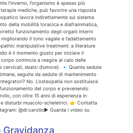
te l’inverno, l’organismo è spesso più
le terapie mediche, può favorire una risposta
steopatico lavora indirettamente sul sistema
nto della mobilità toracica e diaframmatica,
corretto funzionamento degli organi interni
 migliorando il tono vagale e l’adattamento
pathic manipulative treatment: a literature
o è il momento giusto per iniziare il
il corpo comincia a reagire al calo delle
oni cervicali, sbalzi d’umore). 🔹 Quante sedute
ettimane, seguite da sedute di mantenimento
integratori? No. L’osteopatia non sostituisce
 il funzionamento del corpo e prevenendo
llo, con oltre 15 anni di esperienza in
, e disturbi muscolo-scheletrici. 👉 Contatta
tagram: @dr.carollo▶️ Guarda i video su
e Gravidanza