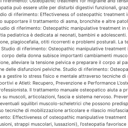
o di riferimento: Osteopathic treatment for migraine and ten
opatia può essere utile per disturbi digestivi funzionali, gra
udio di riferimento: Effectiveness of osteopathic treatment i
no supportare il trattamento di asma, bronchite e altre patol
udio di riferimento: Osteopathic manipulative treatment in 
ia pediatrica è dedicata ai neonati, bambini e adolescenti. I
ne, plagiocefalia, otiti ricorrenti e problemi posturali. La t
Studio di riferimento: Osteopathic manipulative treatment i
 corpo della donna subisce importanti cambiamenti muscolo-
azione, alleviare la tensione pelvica e preparare il corpo al
ne delle disfunzioni pelviche. Studio di riferimento: Osteo
 a gestire lo stress fisico e mentale attraverso tecniche di 
rtivi e Atleti: Recupero, Prevenzione e Performance L’oste
al professionista. Il trattamento manuale osteopatico aiuta a p
 su muscoli, articolazioni, fascia e sistema nervoso. Preven
eventuali squilibri muscolo-scheletrici che possono predisp
erso tecniche di mobilizzazione articolare e rilascio miofasc
mento: Effectiveness of osteopathic manipulative treatment 
oni, strappi muscolari, lussazioni), l’osteopatia favorisce l