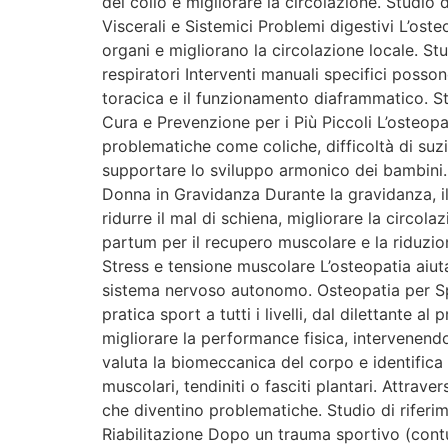
del collo e migliorare la circolazione. Studi
Viscerali e Sistemici Problemi digestivi L’oste
organi e migliorano la circolazione locale. St
respiratori Interventi manuali specifici posso
toracica e il funzionamento diaframmatico. St
Cura e Prevenzione per i Più Piccoli L’osteopat
problematiche come coliche, difficoltà di suzio
supportare lo sviluppo armonico dei bambini. 
Donna in Gravidanza Durante la gravidanza, il
ridurre il mal di schiena, migliorare la circol
partum per il recupero muscolare e la riduzio
Stress e tensione muscolare L’osteopatia aiuta
sistema nervoso autonomo. Osteopatia per Spo
pratica sport a tutti i livelli, dal dilettante 
migliorare la performance fisica, intervenendo
valuta la biomeccanica del corpo e identifica 
muscolari, tendiniti o fasciti plantari. Attrav
che diventino problematiche. Studio di riferi
Riabilitazione Dopo un trauma sportivo (contusi