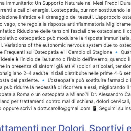
ma Immunitario: Un Supporto Naturale nei Mesi Freddi Duran
rrenti e cali di energia. L’osteopatia, pur non sostituendo 
olazione linfatica e il drenaggio dei tessuti. L’approccio o
o vago, che regola la risposta antinfiammatoria Migliorame
infatico Riduzione delle tensioni fasciali che ostacolano il 
ipolativo osteopatico può modulare la risposta immunitaria,
 al. Variations of the autonomic nervous system due to osteo
Frequenti sull’Osteopatia e il Cambio di Stagione 🔹 Quand
deale è l’inizio dell’autunno o l’inizio dell’inverno, quando 
he in presenza di sintomi già attivi (dolori articolari, tensi
nsigliano 2–4 sedute iniziali distribuite nelle prime 4–6 s
posta del paziente. 🔹 L’osteopatia può sostituire farmaci o 
ma può ridurre la necessità di ricorrere a essi, migliorando
eopata a Roma o un osteopata a Milano?Il Dr. Alessandro Caro
lano per trattamenti contro mal di schiena, dolori cervicali
 oppure scrivi a dott.carollo@gmail.com 📱 Seguimi su Ins
ttamenti per Dolori, Sportivi 