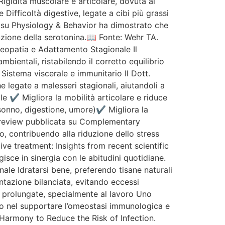
Rigidità muscolare e articolare, dovuta al
 Difficoltà digestive, legate a cibi più grassi
o su Physiology & Behavior ha dimostrato che
uzione della serotonina.📖 Fonte: Wehr TA.
eopatia e Adattamento Stagionale Il
bientali, ristabilendo il corretto equilibrio
istema viscerale e immunitario Il Dott.
 legate a malesseri stagionali, aiutandoli a
le ✔ Migliora la mobilità articolare e riduce
(sonno, digestione, umore)✔ Migliora la
a review pubblicata su Complementary
o, contribuendo alla riduzione dello stress
ve treatment: Insights from recent scientific
sce in sinergia con le abitudini quotidiane.
nale Idratarsi bene, preferendo tisane naturali
ntazione bilanciata, evitando eccessi
he prolungate, specialmente al lavoro Uno
lo nel supportare l’omeostasi immunologica e
Harmony to Reduce the Risk of Infection.