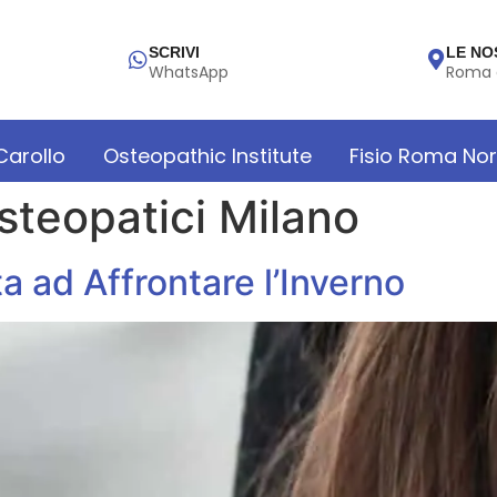
SCRIVI
LE NO
WhatsApp
Roma 
 Carollo
Osteopathic Institute
Fisio Roma No
steopatici Milano
a ad Affrontare l’Inverno