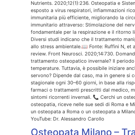
Nutrients. 2020;12(1):236. Osteopatia e Siste
esposto a virus respiratori, infiammazioni rico
immunitaria più efficiente, migliorando la circ
immunitario attraverso: Stimolazione del nerv
fondamentale per la respirazione e il ritorno l
Diversi studi indicano che il trattamento man
allo stress ambientale.📖 Fonte: Ruffini N, et
review. Front Neurosci. 2020;14:730. Domande 
trattamento osteopatico invernale? Il periodo i
temperature. Tuttavia, è possibile iniziare anc
servono? Dipende dal caso, ma in genere si co
stagionale ogni 30–60 giorni, in base alla ris
farmaci o trattamenti prescritti dal medico, 
sintomi ricorrenti invernali. 📞 Cerchi un ost
osteopatia, riceve nelle sue sedi di Roma e Mi
un osteopata a Roma o un osteopata a Milano
YouTube: Dr. Alessandro Carollo
Osteopata Milano – Tra