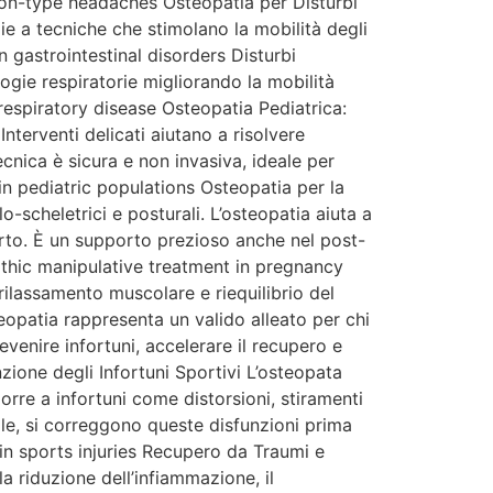
sion-type headaches Osteopatia per Disturbi
zie a tecniche che stimolano la mobilità degli
n gastrointestinal disorders Disturbi
ogie respiratorie migliorando la mobilità
respiratory disease Osteopatia Pediatrica:
nterventi delicati aiutano a risolvere
ecnica è sicura e non invasiva, ideale per
n pediatric populations Osteopatia per la
scheletrici e posturali. L’osteopatia aiuta a
 parto. È un supporto prezioso anche nel post-
pathic manipulative treatment in pregnancy
rilassamento muscolare e riequilibrio del
opatia rappresenta un valido alleato per chi
revenire infortuni, accelerare il recupero e
zione degli Infortuni Sportivi L’osteopata
orre a infortuni come distorsioni, stiramenti
iale, si correggono queste disfunzioni prima
in sports injuries Recupero da Traumi e
a riduzione dell’infiammazione, il