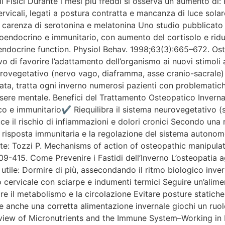
i Fisici Durante i mesi più freddi si osserva un aumento di: 
cervicali, legati a postura contratta e mancanza di luce solare
 a carenza di serotonina e melatonina Uno studio pubblicat
euroendocrino e immunitario, con aumento del cortisolo e rid
ndocrine function. Physiol Behav. 1998;63(3):665–672. Ost
o di favorire l’adattamento dell’organismo ai nuovi stimoli am
rovegetativo (nervo vago, diaframma, asse cranio-sacrale) S
ata, tratta ogni inverno numerosi pazienti con problematiche
ssere mentale. Benefici del Trattamento Osteopatico Inverna
ico e immunitario✔ Riequilibra il sistema neurovegetativo 
ce il rischio di infiammazioni e dolori cronici Secondo un
a risposta immunitaria e la regolazione del sistema autonom
te: Tozzi P. Mechanisms of action of osteopathic manipulati
415. Come Prevenire i Fastidi dell’Inverno L’osteopatia agi
utile: Dormire di più, assecondando il ritmo biologico inver
o cervicale con sciarpe e indumenti termici Seguire un’alime
olare il metabolismo e la circolazione Evitare posture static
e anche una corretta alimentazione invernale giochi un ruo
eview of Micronutrients and the Immune System–Working in 