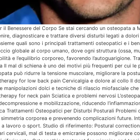
 il Benessere del Corpo Se stai cercando un osteopata a Mi
re, diagnosticare e trattare diversi disturbi legati a dolori
ieme quali sono i principali trattamenti osteopatici e i ben
ccio globale al corpo umano, dove ogni struttura (ossa, mus
ilità e l’equilibrio corporeo, favorendo l’autoguarigione. T
a Il mal di schiena è uno dei motivi più frequenti per cui le
opata può ridurre la tensione muscolare, migliorare la post
therapy for low back pain Cervicalgia e dolore al collo Il 
e manipolazioni dolci e tecniche di rilascio miofasciale che 
therapy for neck pain Sciatica e problemi nervosi L’osteopat
ecompressione e mobilizzazione, riducendo l’infiammazione e
a Trattamenti Osteopatici per Disturbi Posturali Problemi d
la simmetria corporea e prevenendo complicazioni future. In
ati a lavoro o sport. Studio di riferimento: Postural correcti
i cervicali, mal di testa e emicranie possono migliorare co