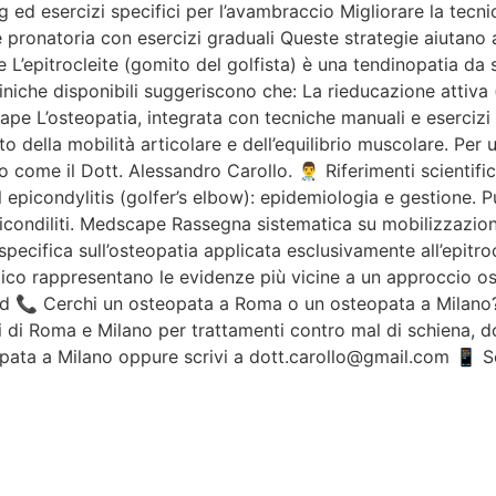
ng ed esercizi specifici per l’avambraccio Migliorare la tecni
 pronatoria con esercizi graduali Queste strategie aiutano a
 L’epitrocleite (gomito del golfista) è una tendinopatia da
liniche disponibili suggeriscono che: La rieducazione attiva 
pe L’osteopatia, integrata con tecniche manuali e esercizi te
o della mobilità articolare e dell’equilibrio muscolare. Per
come il Dott. Alessandro Carollo. 👨‍⚕️ Riferimenti scientifi
 epicondylitis (golfer’s elbow): epidemiologia e gestione.
icondiliti. Medscape Rassegna sistematica su mobilizzazione
ifica sull’osteopatia applicata esclusivamente all’epitroclei
utico rappresentano le evidenze più vicine a un approccio 
d 📞 Cerchi un osteopata a Roma o un osteopata a Milano?Il
i di Roma e Milano per trattamenti contro mal di schiena, dol
ata a Milano oppure scrivi a dott.carollo@gmail.com 📱 Se