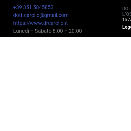
+39 351 5845853
DOL
L’O
dott.carollo@gmail.com
15 A
https://www.drcarollo.it
Legg
Lunedì – Sabato 8.00 – 20.00
@2025 Dott. Alessandro Carollo – All rights reserv