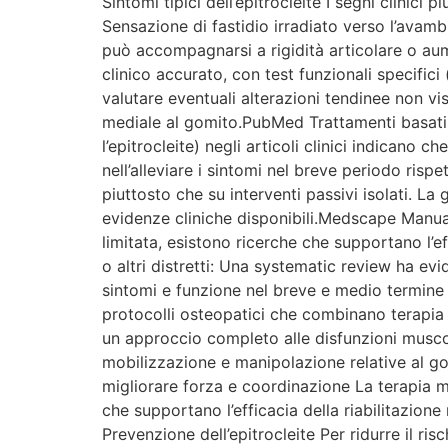
Sintomi tipici dell’epitrocleite I segni clinici
Sensazione di fastidio irradiato verso l’avamb
può accompagnarsi a rigidità articolare o aum
clinico accurato, con test funzionali specific
valutare eventuali alterazioni tendinee non vis
mediale al gomito.PubMed Trattamenti basati 
l’epitrocleite) negli articoli clinici indicano
nell’alleviare i sintomi nel breve periodo rispe
piuttosto che su interventi passivi isolati. L
evidenze cliniche disponibili.Medscape Manual 
limitata, esistono ricerche che supportano l’
o altri distretti: Una systematic review ha evi
sintomi e funzione nel breve e medio termine p
protocolli osteopatici che combinano terapia m
un approccio completo alle disfunzioni muscolo
mobilizzazione e manipolazione relative al go
migliorare forza e coordinazione La terapia ma
che supportano l’efficacia della riabilitazio
Prevenzione dell’epitrocleite Per ridurre il ri