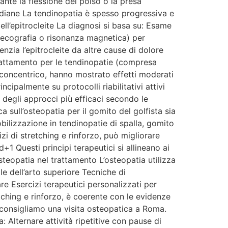
rante la flessione del polso o la presa
otidiane La tendinopatia è spesso progressiva e
ll’epitrocleite La diagnosi si basa su: Esame
e (ecografia o risonanza magnetica) per
enzia l’epitrocleite da altre cause di dolore
rattamento per le tendinopatie (compresa
o e concentrico, hanno mostrato effetti moderati
ncipalmente su protocolli riabilitativi attivi
o degli approcci più efficaci secondo le
 sull’osteopatia per il gomito del golfista sia
bilizzazione in tendinopatie di spalla, gomito
zi di stretching e rinforzo, può migliorare
1 Questi principi terapeutici si allineano ai
steopatia nel trattamento L’osteopatia utilizza
e dell’arto superiore Tecniche di
e Esercizi terapeutici personalizzati per
tching e rinforzo, è coerente con le evidenze
 consigliamo una visita osteopatica a Roma.
: Alternare attività ripetitive con pause di