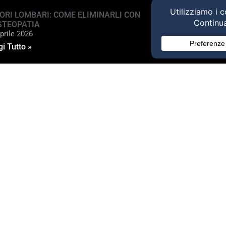
ORI LOMBARI: COME ELIMINARLI CON
STEOPATIA
prile 2026
i Tutto »
ed