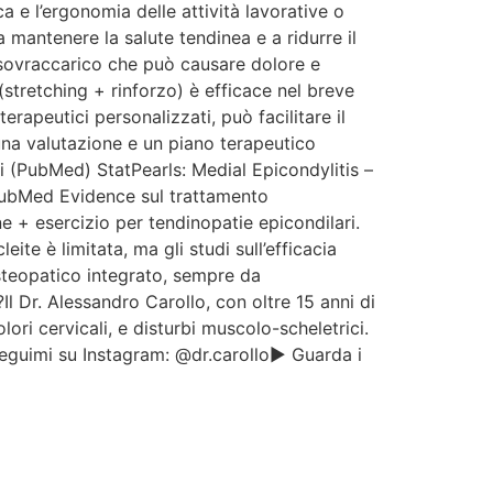
ca e l’ergonomia delle attività lavorative o
 mantenere la salute tendinea e a ridurre il
 sovraccarico che può causare dolore e
(stretching + rinforzo) è efficace nel breve
rapeutici personalizzati, può facilitare il
 una valutazione e un piano terapeutico
ci (PubMed) StatPearls: Medial Epicondylitis –
 PubMed Evidence sul trattamento
 + esercizio per tendinopatie epicondilari.
te è limitata, ma gli studi sull’efficacia
osteopatico integrato, sempre da
 Dr. Alessandro Carollo, con oltre 15 anni di
ori cervicali, e disturbi muscolo-scheletrici.
guimi su Instagram: @dr.carollo▶️ Guarda i