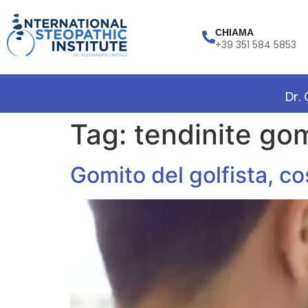
CHIAMA
+39 351 584 5853
Dr.
Tag:
tendinite go
Gomito del golfista, co