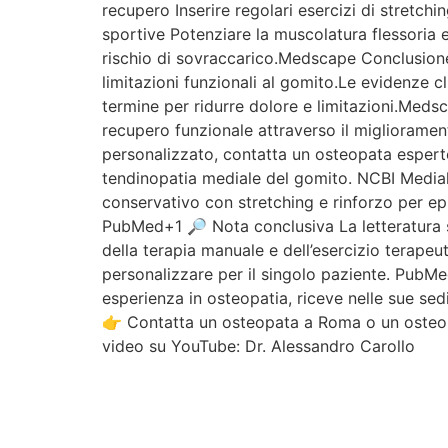
recupero Inserire regolari esercizi di stretchi
sportive Potenziare la muscolatura flessoria e
rischio di sovraccarico.Medscape Conclusione
limitazioni funzionali al gomito.Le evidenze c
termine per ridurre dolore e limitazioni.Medsca
recupero funzionale attraverso il migliorament
personalizzato, contatta un osteopata esperto 
tendinopatia mediale del gomito. NCBI Medial
conservativo con stretching e rinforzo per ep
PubMed+1 🔎 Nota conclusiva La letteratura spec
della terapia manuale e dell’esercizio terape
personalizzare per il singolo paziente. PubMe
esperienza in osteopatia, riceve nelle sue sed
👉 Contatta un osteopata a Roma o un osteop
video su YouTube: Dr. Alessandro Carollo