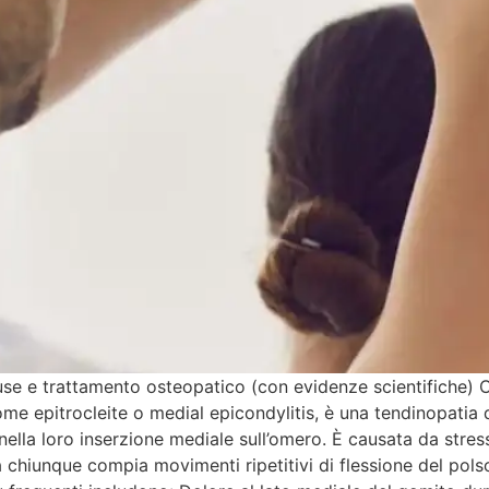
use e trattamento osteopatico (con evidenze scientifiche) Cos
me epitrocleite o medial epicondylitis, è una tendinopatia d
nella loro inserzione mediale sull’omero. È causata da stres
 ma chiunque compia movimenti ripetitivi di flessione del p