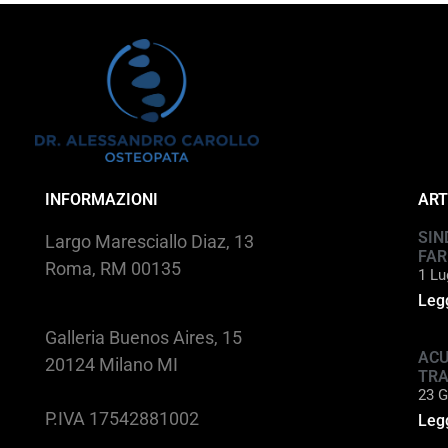
INFORMAZIONI
ART
SIN
Largo Maresciallo Diaz, 13
FAR
Roma, RM 00135
1 Lu
Legg
Galleria Buenos Aires, 15
ACU
20124 Milano MI
TR
23 G
P.IVA 17542881002
Legg