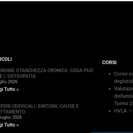
ICOLI
CORSI
DROME STANCHEZZA CRONICA: COSA PUÒ
Corso os
E L’OSTEOPATIA
deglutiz
glio 2026
Valutazi
i Tutto »
disfunzi
Torino 
FENI CERVICALI: SINTOMI, CAUSE E
HVLA – M
ATTAMENTO
iugno 2026
i Tutto »