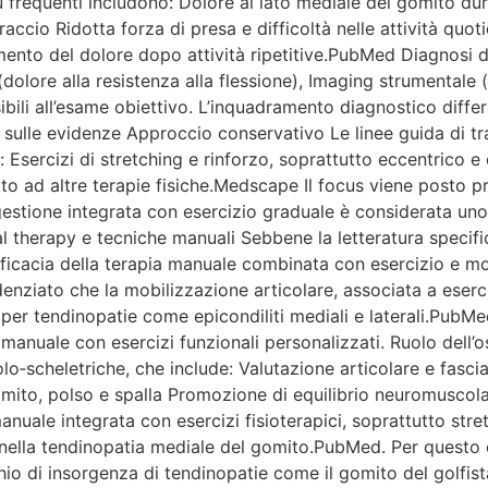
 più frequenti includono: Dolore al lato mediale del gomito du
raccio Ridotta forza di presa e difficoltà nelle attività qu
ento del dolore dopo attività ripetitive.PubMed Diagnosi de
i (dolore alla resistenza alla flessione), Imaging strumental
ibili all’esame obiettivo. L’inquadramento diagnostico differ
sulle evidenze Approccio conservativo Le linee guida di t
 che: Esercizi di stretching e rinforzo, soprattutto eccentric
tto ad altre terapie fisiche.Medscape Il focus viene posto pri
a gestione integrata con esercizio graduale è considerata un
therapy e tecniche manuali Sebbene la letteratura specifica
efficacia della terapia manuale combinata con esercizio e mo
denziato che la mobilizzazione articolare, associata a eserci
er tendinopatie come epicondiliti mediali e laterali.PubMed+
anuale con esercizi funzionali personalizzati. Ruolo dell’o
‑scheletriche, che include: Valutazione articolare e fascial
mito, polso e spalla Promozione di equilibrio neuromuscolar
nuale integrata con esercizi fisioterapici, soprattutto stre
ne nella tendinopatia mediale del gomito.PubMed. Per questo
schio di insorgenza di tendinopatie come il gomito del golfista