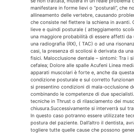
se non trattata, muterà in un reale problema d
manifestare in forme lievi o “posturali”, che n
allineamento delle vertebre, causando problem
che consiste nel flettere la schiena in avant
lieve e quindi posturale ( atteggiamento scolio
una maggiore probabilità di essere affetti da
una radiografia (RX), ( TAC) o ad una risonan
casi, la presenza di scoliosi è derivata da u
fisici. Malocclusione dentale – sintomi: Tra i
cefalea; Dolore alle spalle Acufeni Linea medi
apparati muscolari è forte e, anche da questa
condizione posturale e sul corretto funzionam
si presentino condizioni di mala-occlusione d
combinando le competenze di due specialisti. 
tecniche in Thrust o di rilasciamento dei musc
chiusura.Successivamente si interverrà sul trat
In questo caso potranno essere utilizzate te
postura del paziente. Dall’altro il dentista, a
togliere tutte quelle cause che possono gener