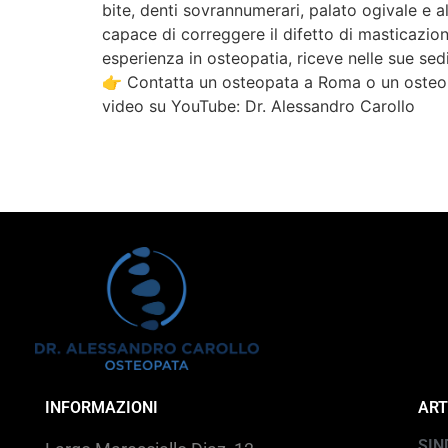
bite, denti sovrannumerari, palato ogivale e a
capace di correggere il difetto di masticazio
esperienza in osteopatia, riceve nelle sue sed
👉 Contatta un osteopata a Roma o un osteop
video su YouTube: Dr. Alessandro Carollo
INFORMAZIONI
ART
SIN