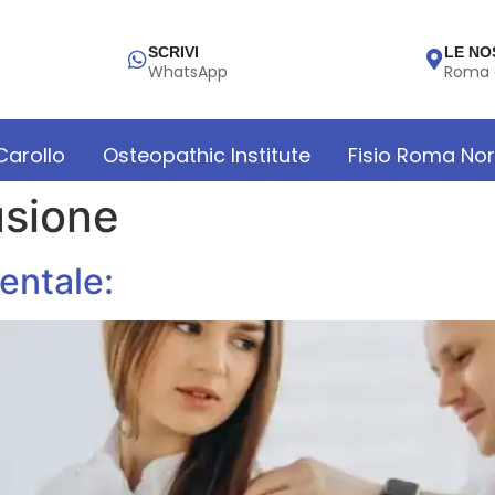
SCRIVI
LE NO
WhatsApp
Roma 
 Carollo
Osteopathic Institute
Fisio Roma No
usione
entale: