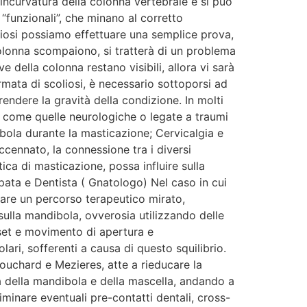
’incurvatura della colonna vertebrale e si può
 “funzionali”, che minano al corretto
oliosi possiamo effettuare una semplice prova,
colonna scompaiono, si tratterà di un problema
e della colonna restano visibili, allora vi sarà
mata di scoliosi, è necessario sottoporsi ad
endere la gravità della condizione. In molti
e, come quelle neurologiche o legate a traumi
ibola durante la masticazione; Cervicalgia e
ccennato, la connessione tra i diversi
ca di masticazione, possa influire sulla
pata e Dentista ( Gnatologo) Nel caso in cui
iare un percorso terapeutico mirato,
ulla mandibola, ovverosia utilizzando delle
sset e movimento di apertura e
lari, sofferenti a causa di questo squilibrio.
ouchard e Mezieres, atte a rieducare la
ura della mandibola e della mascella, andando a
minare eventuali pre-contatti dentali, cross-