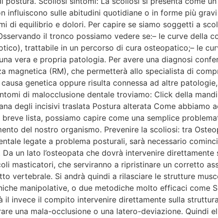
i postura. Scoliosi sintomi: La scoliosi si presenta come un
on influiscono sulle abitudini quotidiane o in forme più gravi
i di equilibrio e dolori. Per capire se siamo soggetti a sc
i. Osservando il tronco possiamo vedere se:– le curve della 
tico), trattabile in un percorso di cura osteopatico;– le curv
 una vera e propria patologia. Per avere una diagnosi confer
za magnetica (RM), che permetterà allo specialista di compr
na causa genetica oppure risulta connessa ad altre patologi
 sintomi di malocclusione dentale troviamo: Click della mand
ana degli incisivi traslata Postura alterata Come abbiamo a
 breve lista, possiamo capire come una semplice problemati
ento del nostro organismo. Prevenire la scoliosi: tra Osteo
entale legate a problema posturali, sarà necessario cominc
Da un lato l’osteopata che dovrà intervenire direttamente s
oli masticatori, che serviranno a ripristinare un corretto a
to vertebrale. Si andrà quindi a rilasciare le strutture musco
cniche manipolative, o due metodiche molto efficaci come S
vrà il invece il compito intervenire direttamente sulla strutt
are una mala-occlusione o una latero-deviazione. Quindi eli