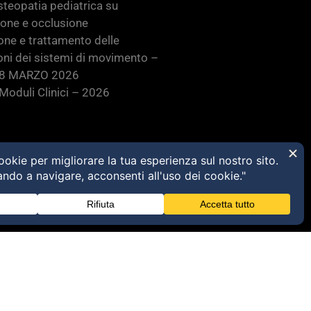
teopatia pediatrica su
ione e occlusione
one e trattamento delle
oni dei sistemi di movimento –
28 MARZO 2026
oduli Clinici – 2026