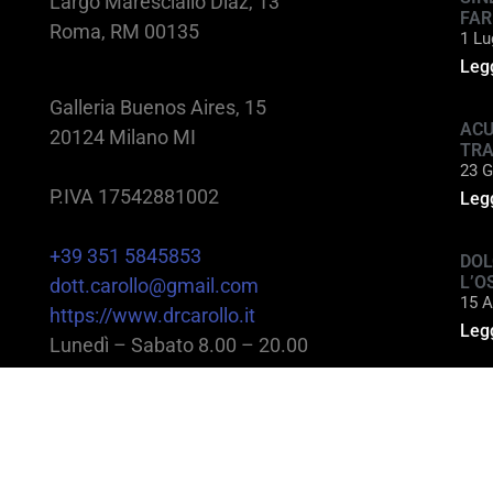
Largo Maresciallo Diaz, 13
FAR
Roma, RM 00135
1 Lu
Legg
Galleria Buenos Aires, 15
ACU
20124 Milano MI
TR
23 G
P.IVA 17542881002
Legg
+39 351 5845853
DOL
L’O
dott.carollo@gmail.com
15 A
https://www.drcarollo.it
Legg
Lunedì – Sabato 8.00 – 20.00
@2025 Dott. Alessandro Carollo – All rights reserv