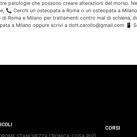
ltre patologie che possono creare alterazioni del morso. Nei
ne; 📞 Cerchi un osteopata a Roma o un osteopata a Milano?I
i di Roma e Milano per trattamenti contro mal di schiena, dol
ata a Milano oppure scrivi a dott.carollo@gmail.com 📱 Se
ICOLI
CORSI
DROME STANCHEZZA CRONICA: COSA PUÒ