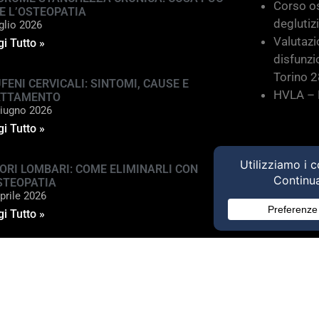
Corso os
E L’OSTEOPATIA
deglutiz
glio 2026
Valutazi
i Tutto »
disfunzi
Torino 
FENI CERVICALI: SINTOMI, CAUSE E
HVLA – M
ATTAMENTO
iugno 2026
i Tutto »
ORI LOMBARI: COME ELIMINARLI CON
STEOPATIA
prile 2026
i Tutto »
ed