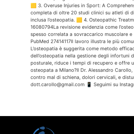
🟨 3. Overuse Injuries in Sport: A Compreh
completa di oltre 20 studi clinici su atleti di 
inclusa l’osteopatia. 🟨 4. Osteopathic Tre
16080794La revisione evidenzia come l’osteopat
spesso correlata a sovraccarico muscolare e
PubMed 27414117Il lavoro illustra le più comun
L’osteopatia è suggerita come metodo efficace
dell’osteopatia nella gestione degli infortuni 
posturale, riduce i tempi di recupero e offr
osteopata a Milano?Il Dr. Alessandro Carollo, 
contro mal di schiena, dolori cervicali, e di
dott.carollo@gmail.com 📱 Seguimi su Instagr