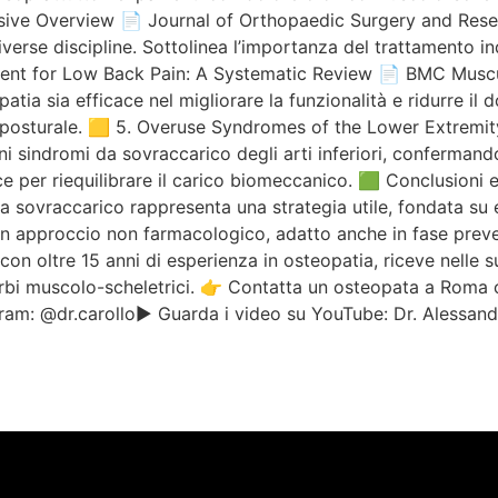
ensive Overview 📄 Journal of Orthopaedic Surgery and Re
diverse discipline. Sottolinea l’importanza del trattamento in
atment for Low Back Pain: A Systematic Review 📄 BMC Mus
ia sia efficace nel migliorare la funzionalità e ridurre il 
 posturale. 🟨 5. Overuse Syndromes of the Lower Extremit
i sindromi da sovraccarico degli arti inferiori, confermando 
 per riequilibrare il carico biomeccanico. 🟩 Conclusioni e 
da sovraccarico rappresenta una strategia utile, fondata su e
e un approccio non farmacologico, adatto anche in fase pre
con oltre 15 anni di esperienza in osteopatia, riceve nelle 
sturbi muscolo-scheletrici. 👉 Contatta un osteopata a Roma
am: @dr.carollo▶️ Guarda i video su YouTube: Dr. Alessand