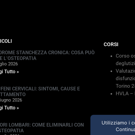
ICOLI
CORSI
DROME STANCHEZZA CRONICA: COSA PUÒ
Corso os
E L’OSTEOPATIA
deglutiz
glio 2026
Valutazi
i Tutto »
disfunzi
Torino 
FENI CERVICALI: SINTOMI, CAUSE E
HVLA – M
ATTAMENTO
iugno 2026
i Tutto »
ORI LOMBARI: COME ELIMINARLI CON
STEOPATIA