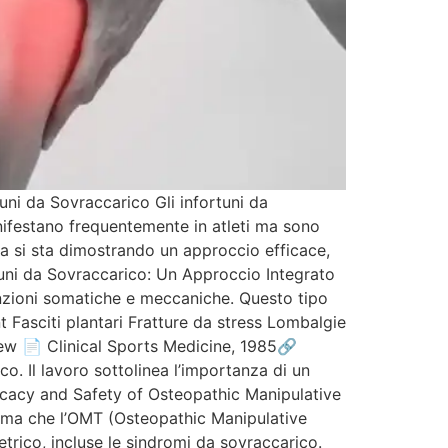
uni da Sovraccarico Gli infortuni da
nifestano frequentemente in atleti ma sono
ia si sta dimostrando un approccio efficace,
tuni da Sovraccarico: Un Approccio Integrato
sfunzioni somatiche e meccaniche. Questo tipo
t Fasciti plantari Fratture da stress Lombalgie
view 📄 Clinical Sports Medicine, 1985🔗
o. Il lavoro sottolinea l’importanza di un
fficacy and Safety of Osteopathic Manipulative
ma che l’OMT (Osteopathic Manipulative
etrico, incluse le sindromi da sovraccarico.