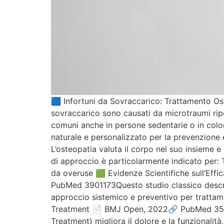
🟦 Infortuni da Sovraccarico: Trattamento Ost
sovraccarico sono causati da microtraumi ripe
comuni anche in persone sedentarie o in color
naturale e personalizzato per la prevenzione 
L’osteopatia valuta il corpo nel suo insieme e
di approccio è particolarmente indicato per: T
da overuse 🟩 Evidenze Scientifiche sull’Effi
PubMed 3901173Questo studio classico descrive 
approccio sistemico e preventivo per trattamen
Treatment 📄 BMJ Open, 2022🔗 PubMed 3541
Treatment) migliora il dolore e la funzionalit