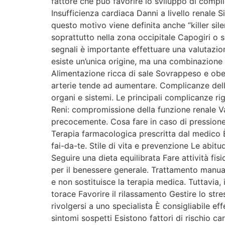
fattore che può favorire lo sviluppo di compli
Insufficienza cardiaca Danni a livello renale S
questo motivo viene definita anche “killer sil
soprattutto nella zona occipitale Capogiri o s
segnali è importante effettuare una valutazion
esiste un’unica origine, ma una combinazione 
Alimentazione ricca di sale Sovrappeso e obesi
arterie tende ad aumentare. Complicanze dell’
organi e sistemi. Le principali complicanze ri
Reni: compromissione della funzione renale Vas
precocemente. Cosa fare in caso di pressione al
Terapia farmacologica prescritta dal medico 
fai-da-te. Stile di vita e prevenzione Le abit
Seguire una dieta equilibrata Fare attività fi
per il benessere generale. Trattamento manua
e non sostituisce la terapia medica. Tuttavia,
torace Favorire il rilassamento Gestire lo str
rivolgersi a uno specialista È consigliabile e
sintomi sospetti Esistono fattori di rischio c