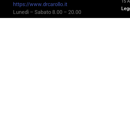
15 A
https://www.drcarollo.it
Legg
Lunedì – Sabato 8.00 – 20.00
@2025 Dott. Alessandro Carollo – All rights reserv