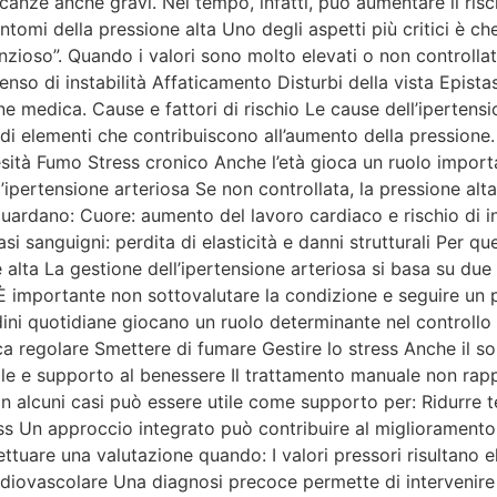
canze anche gravi. Nel tempo, infatti, può aumentare il risch
intomi della pressione alta Uno degli aspetti più critici è c
enzioso”. Quando i valori sono molto elevati o non controlla
enso di instabilità Affaticamento Disturbi della vista Epista
e medica. Cause e fattori di rischio Le cause dell’ipertensi
di elementi che contribuiscono all’aumento della pressione
tà Fumo Stress cronico Anche l’età gioca un ruolo importante
ipertensione arteriosa Se non controllata, la pressione alt
guardano: Cuore: aumento del lavoro cardiaco e rischio di in
i sanguigni: perdita di elasticità e danni strutturali Per 
ta La gestione dell’ipertensione arteriosa si basa su due as
È importante non sottovalutare la condizione e seguire un 
udini quotidiane giocano un ruolo determinante nel controllo 
sica regolare Smettere di fumare Gestire lo stress Anche il 
le e supporto al benessere Il trattamento manuale non rappr
 in alcuni casi può essere utile come supporto per: Ridurre t
ess Un approccio integrato può contribuire al miglioramento 
ffettuare una valutazione quando: I valori pressori risultano
ardiovascolare Una diagnosi precoce permette di intervenire i