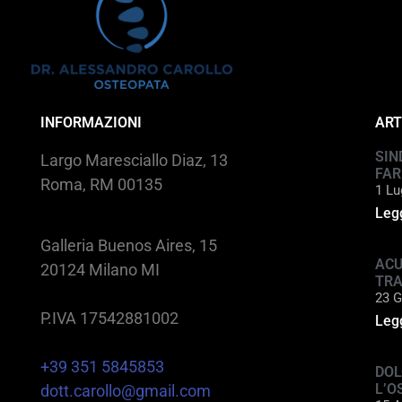
INFORMAZIONI
ART
SIN
Largo Maresciallo Diaz, 13
FAR
Roma, RM 00135
1 Lu
Legg
Galleria Buenos Aires, 15
ACU
20124 Milano MI
TR
23 G
P.IVA 17542881002
Legg
+39 351 5845853
DOL
L’O
dott.carollo@gmail.com