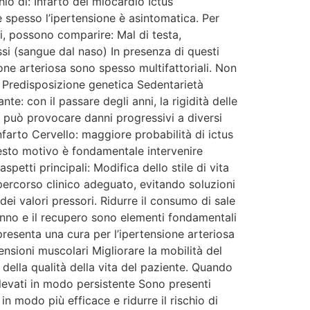
io di: Infarto del miocardio Ictus
he spesso l’ipertensione è asintomatica. Per
ti, possono comparire: Mal di testa,
ssi (sangue dal naso) In presenza di questi
one arteriosa sono spesso multifattoriali. Non
. Predisposizione genetica Sedentarietà
: con il passare degli anni, la rigidità delle
a può provocare danni progressivi a diversi
farto Cervello: maggiore probabilità di ictus
questo motivo è fondamentale intervenire
petti principali: Modifica dello stile di vita
percorso clinico adeguato, evitando soluzioni
dei valori pressori. Ridurre il consumo di sale
sonno e il recupero sono elementi fondamentali
esenta una cura per l’ipertensione arteriosa
ensioni muscolari Migliorare la mobilità del
della qualità della vita del paziente. Quando
 elevati in modo persistente Sono presenti
n modo più efficace e ridurre il rischio di