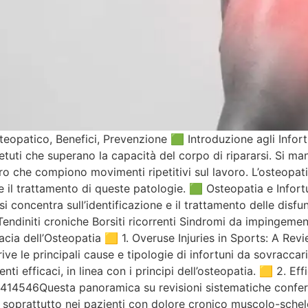
eopatico, Benefici, Prevenzione 🟩 Introduzione agli Infort
tuti che superano la capacità del corpo di ripararsi. Si ma
o che compiono movimenti ripetitivi sul lavoro. L’osteopat
e il trattamento di queste patologie. 🟩 Osteopatia e Infor
 si concentra sull’identificazione e il trattamento delle di
endiniti croniche Borsiti ricorrenti Sindromi da impingemen
cacia dell’Osteopatia 🟨 1. Overuse Injuries in Sports: A Re
le principali cause e tipologie di infortuni da sovraccaric
ti efficaci, in linea con i principi dell’osteopatia. 🟨 2. E
4546Questa panoramica su revisioni sistematiche confer
à, soprattutto nei pazienti con dolore cronico muscolo-schel