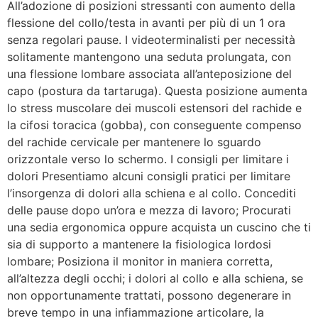
All’adozione di posizioni stressanti con aumento della
flessione del collo/testa in avanti per più di un 1 ora
senza regolari pause. I videoterminalisti per necessità
solitamente mantengono una seduta prolungata, con
una flessione lombare associata all’anteposizione del
capo (postura da tartaruga). Questa posizione aumenta
lo stress muscolare dei muscoli estensori del rachide e
la cifosi toracica (gobba), con conseguente compenso
del rachide cervicale per mantenere lo sguardo
orizzontale verso lo schermo. I consigli per limitare i
dolori Presentiamo alcuni consigli pratici per limitare
l’insorgenza di dolori alla schiena e al collo. Concediti
delle pause dopo un’ora e mezza di lavoro; Procurati
una sedia ergonomica oppure acquista un cuscino che ti
sia di supporto a mantenere la fisiologica lordosi
lombare; Posiziona il monitor in maniera corretta,
all’altezza degli occhi; i dolori al collo e alla schiena, se
non opportunamente trattati, possono degenerare in
breve tempo in una infiammazione articolare, la