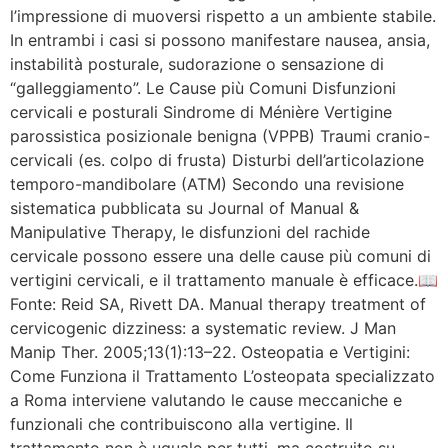
l’impressione di muoversi rispetto a un ambiente stabile.
In entrambi i casi si possono manifestare nausea, ansia,
instabilità posturale, sudorazione o sensazione di
“galleggiamento”. Le Cause più Comuni Disfunzioni
cervicali e posturali Sindrome di Ménière Vertigine
parossistica posizionale benigna (VPPB) Traumi cranio-
cervicali (es. colpo di frusta) Disturbi dell’articolazione
temporo-mandibolare (ATM) Secondo una revisione
sistematica pubblicata su Journal of Manual &
Manipulative Therapy, le disfunzioni del rachide
cervicale possono essere una delle cause più comuni di
vertigini cervicali, e il trattamento manuale è efficace.📖
Fonte: Reid SA, Rivett DA. Manual therapy treatment of
cervicogenic dizziness: a systematic review. J Man
Manip Ther. 2005;13(1):13–22. Osteopatia e Vertigini:
Come Funziona il Trattamento L’osteopata specializzato
a Roma interviene valutando le cause meccaniche e
funzionali che contribuiscono alla vertigine. Il
trattamento non è uguale per tutti, ma costruito su