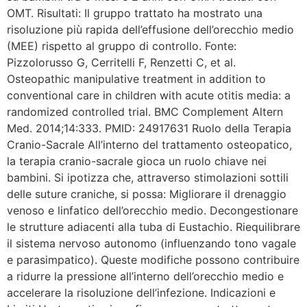
OMT. Risultati: Il gruppo trattato ha mostrato una
risoluzione più rapida dell’effusione dell’orecchio medio
(MEE) rispetto al gruppo di controllo. Fonte:
Pizzolorusso G, Cerritelli F, Renzetti C, et al.
Osteopathic manipulative treatment in addition to
conventional care in children with acute otitis media: a
randomized controlled trial. BMC Complement Altern
Med. 2014;14:333. PMID: 24917631 Ruolo della Terapia
Cranio-Sacrale All’interno del trattamento osteopatico,
la terapia cranio-sacrale gioca un ruolo chiave nei
bambini. Si ipotizza che, attraverso stimolazioni sottili
delle suture craniche, si possa: Migliorare il drenaggio
venoso e linfatico dell’orecchio medio. Decongestionare
le strutture adiacenti alla tuba di Eustachio. Riequilibrare
il sistema nervoso autonomo (influenzando tono vagale
e parasimpatico). Queste modifiche possono contribuire
a ridurre la pressione all’interno dell’orecchio medio e
accelerare la risoluzione dell’infezione. Indicazioni e