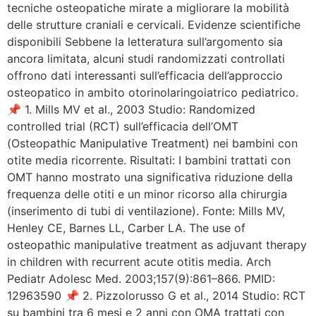
tecniche osteopatiche mirate a migliorare la mobilità
delle strutture craniali e cervicali. Evidenze scientifiche
disponibili Sebbene la letteratura sull’argomento sia
ancora limitata, alcuni studi randomizzati controllati
offrono dati interessanti sull’efficacia dell’approccio
osteopatico in ambito otorinolaringoiatrico pediatrico.
📌 1. Mills MV et al., 2003 Studio: Randomized
controlled trial (RCT) sull’efficacia dell’OMT
(Osteopathic Manipulative Treatment) nei bambini con
otite media ricorrente. Risultati: I bambini trattati con
OMT hanno mostrato una significativa riduzione della
frequenza delle otiti e un minor ricorso alla chirurgia
(inserimento di tubi di ventilazione). Fonte: Mills MV,
Henley CE, Barnes LL, Carber LA. The use of
osteopathic manipulative treatment as adjuvant therapy
in children with recurrent acute otitis media. Arch
Pediatr Adolesc Med. 2003;157(9):861–866. PMID:
12963590 📌 2. Pizzolorusso G et al., 2014 Studio: RCT
su bambini tra 6 mesi e 2 anni con OMA trattati con