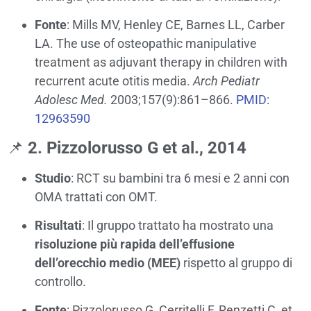
Fonte
: Mills MV, Henley CE, Barnes LL, Carber
LA. The use of osteopathic manipulative
treatment as adjuvant therapy in children with
recurrent acute otitis media.
Arch Pediatr
Adolesc Med.
2003;157(9):861–866.
PMID:
12963590
📌
2. Pizzolorusso G et al., 2014
Studio
: RCT su bambini tra 6 mesi e 2 anni con
OMA trattati con OMT.
Risultati
: Il gruppo trattato ha mostrato una
risoluzione più rapida dell’effusione
dell’orecchio medio (MEE)
rispetto al gruppo di
controllo.
Fonte
: Pizzolorusso G, Cerritelli F, Renzetti C, et