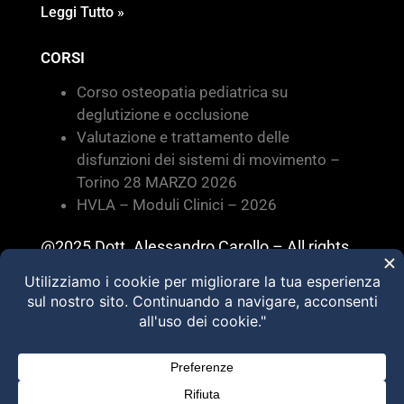
Leggi Tutto »
CORSI
Corso osteopatia pediatrica su
deglutizione e occlusione
Valutazione e trattamento delle
disfunzioni dei sistemi di movimento –
Torino 28 MARZO 2026
HVLA – Moduli Clinici – 2026
@2025 Dott. Alessandro Carollo – All rights
reserved