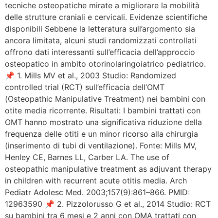
tecniche osteopatiche mirate a migliorare la mobilità
delle strutture craniali e cervicali. Evidenze scientifiche
disponibili Sebbene la letteratura sull’argomento sia
ancora limitata, alcuni studi randomizzati controllati
offrono dati interessanti sull’efficacia dell’approccio
osteopatico in ambito otorinolaringoiatrico pediatrico.
📌 1. Mills MV et al., 2003 Studio: Randomized
controlled trial (RCT) sull’efficacia dell’OMT
(Osteopathic Manipulative Treatment) nei bambini con
otite media ricorrente. Risultati: I bambini trattati con
OMT hanno mostrato una significativa riduzione della
frequenza delle otiti e un minor ricorso alla chirurgia
(inserimento di tubi di ventilazione). Fonte: Mills MV,
Henley CE, Barnes LL, Carber LA. The use of
osteopathic manipulative treatment as adjuvant therapy
in children with recurrent acute otitis media. Arch
Pediatr Adolesc Med. 2003;157(9):861–866. PMID:
12963590 📌 2. Pizzolorusso G et al., 2014 Studio: RCT
su bambini tra 6 mesi e 2 anni con OMA trattati con