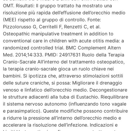
OMT. Risultati: Il gruppo trattato ha mostrato una
risoluzione più rapida dell’effusione dell’orecchio medio
(MEE) rispetto al gruppo di controllo. Fonte:
Pizzolorusso G, Cerritelli F, Renzetti C, et al.
Osteopathic manipulative treatment in addition to
conventional care in children with acute otitis media: a
randomized controlled trial. BMC Complement Altern
Med. 2014;14:333. PMID: 24917631 Ruolo della Terapia
Cranio-Sacrale All’interno del trattamento osteopatico,
la terapia cranio-sacrale gioca un ruolo chiave nei
bambini. Si ipotizza che, attraverso stimolazioni sottili
delle suture craniche, si possa: Migliorare il drenaggio
venoso e linfatico dell’orecchio medio. Decongestionare
le strutture adiacenti alla tuba di Eustachio. Riequilibrare
il sistema nervoso autonomo (influenzando tono vagale
e parasimpatico). Queste modifiche possono contribuire
a ridurre la pressione all’interno dell’orecchio medio e
accelerare la risoluzione dell’infezione. Indicazioni e