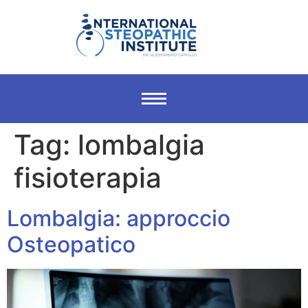
Tag:
lombalgia
fisioterapia
Lombalgia: approccio
Osteopatico