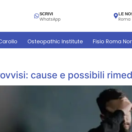
SCRIVI
LE NO
WhatsApp
Roma 
 Carollo
Osteopathic Institute
Fisio Roma No
ovvisi: cause e possibili rimed