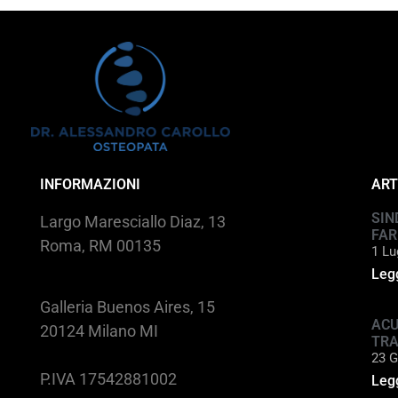
INFORMAZIONI
ART
SIN
Largo Maresciallo Diaz, 13
FAR
Roma, RM 00135
1 Lu
Legg
Galleria Buenos Aires, 15
ACU
20124 Milano MI
TR
23 G
P.IVA 17542881002
Legg