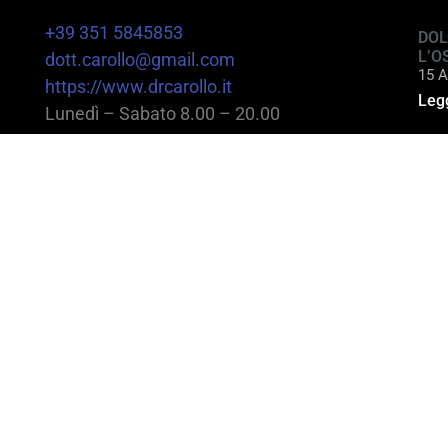
+39 351 5845853
DOL
L’O
dott.carollo@gmail.com
15 A
https://www.drcarollo.it
Legg
Lunedì – Sabato 8.00 – 20.00
@2025 Dott. Alessandro Carollo – All rights reserv