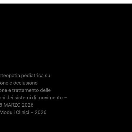
teopatia pediatrica su
ione e occlusione
one e trattamento delle
oni dei sistemi di movimento –
28 MARZO 2026
oduli Clinici – 2026