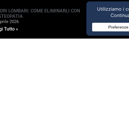
ORI LOMBARI: COME ELIMINARLI CON
STEOPATIA
prile 2026
i Tutto »
ed