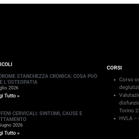
ICOLI
CORSI
DROME STANCHEZZA CRONICA: COSA PUÒ
Corso os
E L’OSTEOPATIA
deglutiz
glio 2026
Valutazi
i Tutto »
disfunzi
Torino 
FENI CERVICALI: SINTOMI, CAUSE E
HVLA – M
ATTAMENTO
iugno 2026
i Tutto »