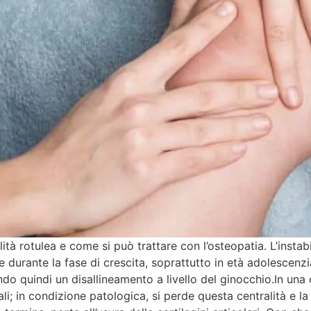
tà rotulea e come si può trattare con l’osteopatia. L’instabil
durante la fase di crescita, soprattutto in età adolescenzia
ndo quindi un disallineamento a livello del ginocchio.In una
i; in condizione patologica, si perde questa centralità e la 