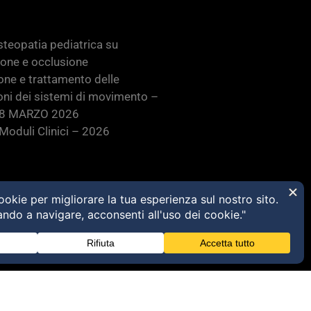
teopatia pediatrica su
ione e occlusione
one e trattamento delle
oni dei sistemi di movimento –
28 MARZO 2026
oduli Clinici – 2026