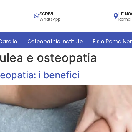
SCRIVI
LE NO
WhatsApp
Roma 
 Carollo
Osteopathic Institute
Fisio Roma No
otulea e osteopatia
teopatia: i benefici