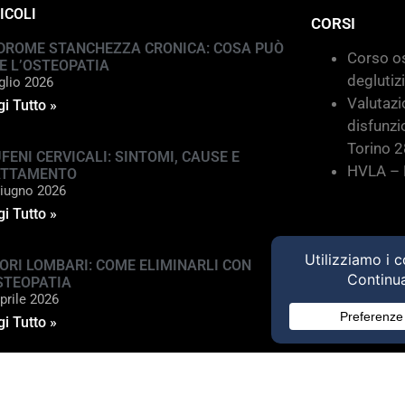
ICOLI
CORSI
DROME STANCHEZZA CRONICA: COSA PUÒ
Corso os
E L’OSTEOPATIA
deglutiz
glio 2026
Valutazi
i Tutto »
disfunzi
Torino 
FENI CERVICALI: SINTOMI, CAUSE E
HVLA – M
ATTAMENTO
iugno 2026
i Tutto »
ORI LOMBARI: COME ELIMINARLI CON
STEOPATIA
prile 2026
i Tutto »
ed