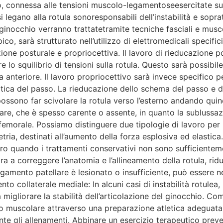
o, connessa alle tensioni muscolo-legamentoseesercitate sulla
si legano alla rotula sonoresponsabili dell’instabilità e sopra
inocchio verranno trattatetramite tecniche fasciali e musco
co, sarà strutturato nell’utilizzo di elettromedicali specific
one posturale e propriocettiva. Il lavoro di rieducazione pos
lo squilibrio di tensioni sulla rotula. Questo sarà possibile
a anteriore. Il lavoro propriocettivo sarà invece specifico 
tica del passo. La rieducazione dello schema del passo e d
possono far scivolare la rotula verso l’esterno andando quin
lare, che è spesso carente o assente, in quanto la sublussa
femorale. Possiamo distinguere due tipologie di lavoro per il
ria, destinati all’aumento della forza esplosiva ed elastica. 
ero quando i trattamenti conservativi non sono sufficientemen
a a correggere l’anatomia e l’allineamento della rotula, ridu
egamento patellare è lesionato o insufficiente, può essere n
ento collaterale mediale: In alcuni casi di instabilità rotule
igliorare la stabilità dell’articolazione del ginocchio. Come 
no muscolare attraverso una preparazione atletica adeguata:
e gli allenamenti. Abbinare un esercizio terapeutico prevent