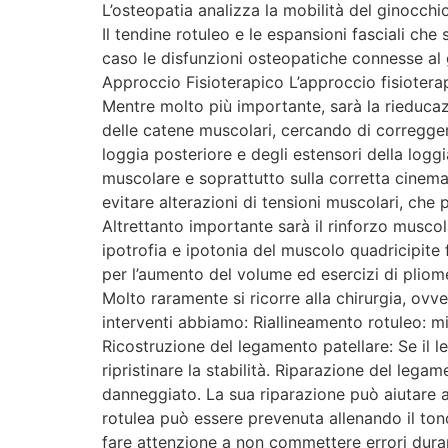
L’osteopatia analizza la mobilità del ginocchi
Il tendine rotuleo e le espansioni fasciali che 
caso le disfunzioni osteopatiche connesse al g
Approccio Fisioterapico L’approccio fisioterapi
Mentre molto più importante, sarà la rieducazi
delle catene muscolari, cercando di correggere 
loggia posteriore e degli estensori della loggi
muscolare e soprattutto sulla corretta cinema
evitare alterazioni di tensioni muscolari, che 
Altrettanto importante sarà il rinforzo musco
ipotrofia e ipotonia del muscolo quadricipite 
per l’aumento del volume ed esercizi di pliomet
Molto raramente si ricorre alla chirurgia, ovv
interventi abbiamo: Riallineamento rotuleo: mir
Ricostruzione del legamento patellare: Se il l
ripristinare la stabilità. Riparazione del legam
danneggiato. La sua riparazione può aiutare a m
rotulea può essere prevenuta allenando il to
fare attenzione a non commettere errori durant