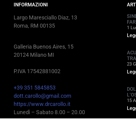
INFORMAZIONI
ART
SIN
Largo Maresciallo Diaz, 13
FAR
Roma, RM 00135
1 Lu
Legg
Galleria Buenos Aires, 15
ACU
20124 Milano MI
TR
23 G
P.IVA 17542881002
Legg
+39 351 5845853
DOL
L’O
dott.carollo@gmail.com
15 A
https://www.drcarollo.it
Legg
Lunedì – Sabato 8.00 – 20.00
@2025 Dott. Alessandro Carollo – All rights reserv