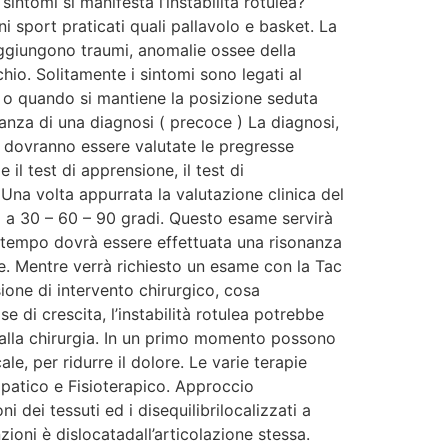
sintomi si manifesta l’instabilità rotulea?
 sport praticati quali pallavolo e basket. La
 aggiungono traumi, anomalie ossee della
chio. Solitamente i sintomi sono legati al
e o quando si mantiene la posizione seduta
tanza di una diagnosi ( precoce ) La diagnosi,
o dovranno essere valutate le pregresse
il test di apprensione, il test di
. Una volta appurrata la valutazione clinica del
o a 30 – 60 – 90 gradi. Questo esame servirà
o tempo dovrà essere effettuata una risonanza
ee. Mentre verrà richiesto un esame con la Tac
sione di intervento chirurgico, cosa
e di crescita, l’instabilità rotulea potrebbe
o alla chirurgia. In un primo momento possono
e, per ridurre il dolore. Le varie terapie
opatico e Fisioterapico. Approccio
 dei tessuti ed i disequilibrilocalizzati a
ioni è dislocatadall’articolazione stessa.