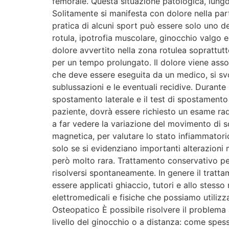
femorale. Questa situazione patologica, lungo t
Solitamente si manifesta con dolore nella par
pratica di alcuni sport può essere solo uno de
rotula, ipotrofia muscolare, ginocchio valgo ed
dolore avvertito nella zona rotulea soprattut
per un tempo prolungato. Il dolore viene assoc
che deve essere eseguita da un medico, si svo
sublussazioni e le eventuali recidive. Durante l
spostamento laterale e il test di spostamento p
paziente, dovrà essere richiesto un esame rad
a far vedere la variazione del movimento di s
magnetica, per valutare lo stato infiammatori
solo se si evidenziano importanti alterazioni 
però molto rara. Trattamento conservativo per i
risolversi spontaneamente. In genere il tratt
essere applicati ghiaccio, tutori e allo stess
elettromedicali e fisiche che possiamo utiliz
Osteopatico È possibile risolvere il problema 
livello del ginocchio o a distanza: come spess