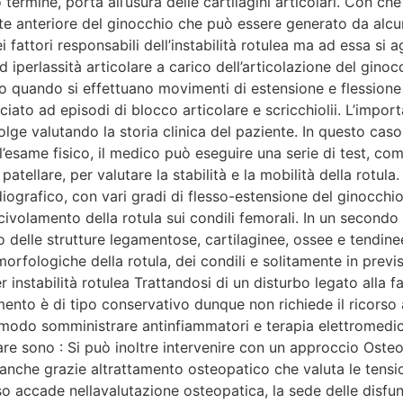
ermine, porta all’usura delle cartilagini articolari. Con che 
te anteriore del ginocchio che può essere generato da alcuni
i fattori responsabili dell’instabilità rotulea ma ad essa si
 iperlassità articolare a carico dell’articolazione del ginoc
to quando si effettuano movimenti di estensione e flession
iato ad episodi di blocco articolare e scricchiolii. L’impor
lge valutando la storia clinica del paziente. In questo cas
’esame fisico, il medico può eseguire una serie di test, come 
atellare, per valutare la stabilità e la mobilità della rotula
iografico, con vari gradi di flesso-estensione del ginocchi
civolamento della rotula sui condili femorali. In un second
o delle strutture legamentose, cartilaginee, ossee e tendin
morfologiche della rotula, dei condili e solitamente in previ
nstabilità rotulea Trattandosi di un disturbo legato alla fas
amento è di tipo conservativo dunque non richiede il ricors
o modo somministrare antinfiammatori e terapia elettromedical
zare sono : Si può inoltre intervenire con un approccio Oste
anche grazie altrattamento osteopatico che valuta le tensioni
o accade nellavalutazione osteopatica, la sede delle disfunz