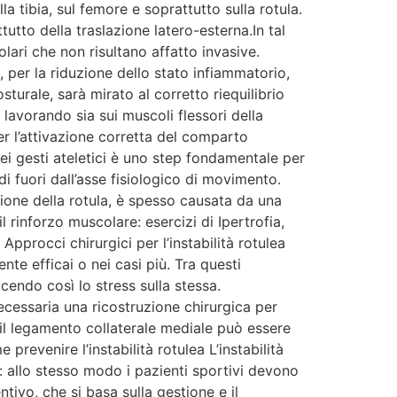
 tibia, sul femore e soprattutto sulla rotula.
ttutto della traslazione latero-esterna.In tal
lari che non risultano affatto invasive.
i, per la riduzione dello stato infiammatorio,
turale, sarà mirato al corretto riequilibrio
 lavorando sia sui muscoli flessori della
per l’attivazione corretta del comparto
ei gesti ateletici è uno step fondamentale per
di fuori dall’asse fisiologico di movimento.
zione della rotula, è spesso causata da una
 rinforzo muscolare: esercizi di Ipertrofia,
Approcci chirurgici per l’instabilità rotulea
te efficai o nei casi più. Tra questi
cendo così lo stress sulla stessa.
ecessaria una ricostruzione chirurgica per
a, il legamento collaterale mediale può essere
prevenire l’instabilità rotulea L’instabilità
 allo stesso modo i pazienti sportivi devono
ivo, che si basa sulla gestione e il