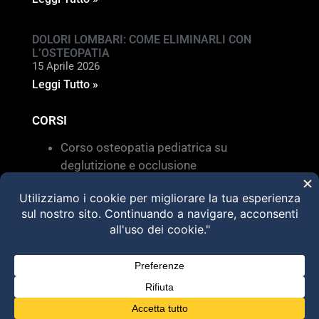
DOLORI LOMBARI: COME ELIMINARLI CON
L’OSTEOPATIA
15 Aprile 2026
Leggi Tutto »
CORSI
Corso osteopatia pediatrica su
deglutizione e occlusione
Valutazione e trattamento delle
disfunzioni dei sistemi di movimento –
Torino 28 MARZO 2026
HVLA – Moduli Clinici – 2026
@2025 Dott. Alessandro Carollo – All rights
reserved