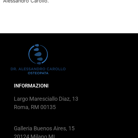
Alessandro Carollo.
INFORMAZIONI
Largo Maresciallo Diaz, 13
Roma, RM 00135
Galleria Buenos Aires, 15
20124 Milano MI