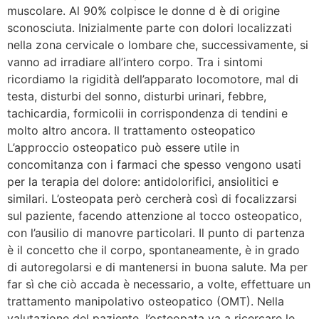
muscolare. Al 90% colpisce le donne d è di origine
sconosciuta. Inizialmente parte con dolori localizzati
nella zona cervicale o lombare che, successivamente, si
vanno ad irradiare all’intero corpo. Tra i sintomi
ricordiamo la rigidità dell’apparato locomotore, mal di
testa, disturbi del sonno, disturbi urinari, febbre,
tachicardia, formicolii in corrispondenza di tendini e
molto altro ancora. Il trattamento osteopatico
L’approccio osteopatico può essere utile in
concomitanza con i farmaci che spesso vengono usati
per la terapia del dolore: antidolorifici, ansiolitici e
similari. L’osteopata però cercherà così di focalizzarsi
sul paziente, facendo attenzione al tocco osteopatico,
con l’ausilio di manovre particolari. Il punto di partenza
è il concetto che il corpo, spontaneamente, è in grado
di autoregolarsi e di mantenersi in buona salute. Ma per
far sì che ciò accada è necessario, a volte, effettuare un
trattamento manipolativo osteopatico (OMT). Nella
valutazione del paziente, l’osteopata va a ricercare le