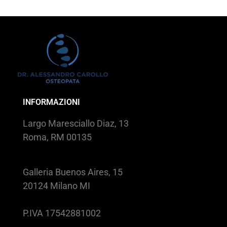
INFORMAZIONI
Largo Maresciallo Diaz, 13
Roma, RM 00135
Galleria Buenos Aires, 15
20124 Milano MI
P.IVA 17542881002