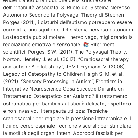
dell’irritabilità associata. 3. Ruolo del Sistema Nervoso
Autonomo Secondo la Polyvagal Theory di Stephen
Porges (2011), i disturbi dell’autismo potrebbero essere
correlati a uno squilibrio del sistema nervoso autonomo.
L’osteopatia può stimolare il nervo vago, migliorando la
regolazione emotiva e sensoriale. 📚 Riferimenti
scientifici: Porges, S.W. (2011). The Polyvagal Theory.
Norton. Hensley J. et al. (2017). “Craniosacral therapy
and autism: A pilot study”, JBMT Frymann, V. (2006).
Legacy of Osteopathy to Children Haigh S. M. et al.
(2021). “Sensory Processing in Autism”, Frontiers in
Integrative Neuroscience Cosa Succede Durante un
Trattamento Osteopatico per Autismo? Il trattamento
osteopatico per bambini autistici è delicato, rispettoso
e non invasivo. Il terapeuta utilizza: Tecniche
craniosacrali: per regolare la pressione intracranica e il
liquido cerebrospinale Tecniche viscerali: per stimolare
la motilità degli organi interni Approcci fasciali: per