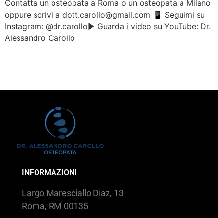
Contatta un osteopata a Roma o un osteopata a Milano
oppure scrivi a dott.carollo@gmail.com 📱 Seguimi su
Instagram: @dr.carollo▶️ Guarda i video su YouTube: Dr.
Alessandro Carollo
INFORMAZIONI
Largo Maresciallo Diaz, 13
Roma, RM 00135