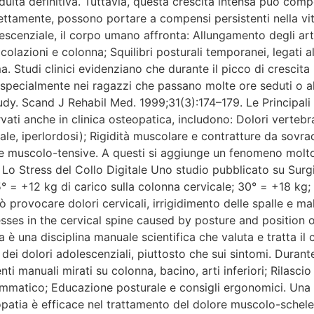
dulta definitiva. Tuttavia, questa crescita intensa può comp
rettamente, possono portare a compensi persistenti nella vit
lescenziale, il corpo umano affronta: Allungamento degli art
colazioni e colonna; Squilibri posturali temporanei, legati 
uma. Studi clinici evidenziano che durante il picco di cresci
i, specialmente nei ragazzi che passano molte ore seduti o 
tudy. Scand J Rehabil Med. 1999;31(3):174–179. Le Principal
ati anche in clinica osteopatica, includono: Dolori vertebrali
nale, iperlordosi); Rigidità muscolare e contratture da sovrac
ee muscolo-tensive. A questi si aggiunge un fenomeno molto a
Lo Stress del Collo Digitale Uno studio pubblicato su Surgi
: 15° = +12 kg di carico sulla colonna cervicale; 30° = +18 
rovocare dolori cervicali, irrigidimento delle spalle e mal d
sses in the cervical spine caused by posture and position o
 è una disciplina manuale scientifica che valuta e tratta il 
 dei dolori adolescenziali, piuttosto che sui sintomi. Durant
 manuali mirati su colonna, bacino, arti inferiori; Rilascio 
frammatico; Educazione posturale e consigli ergonomici. U
patia è efficace nel trattamento del dolore muscolo-schelet