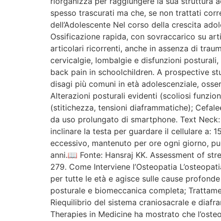
riorganizza per raggiungere la sua struttura a
spesso trascurati ma che, se non trattati cor
dell’Adolescente Nel corso della crescita ado
Ossificazione rapida, con sovraccarico su arti
articolari ricorrenti, anche in assenza di tra
cervicalgie, lombalgie e disfunzioni postural
back pain in schoolchildren. A prospective s
disagi più comuni in età adolescenziale, osserv
Alterazioni posturali evidenti (scoliosi funzio
(stitichezza, tensioni diaframmatiche); Cefal
da uso prolungato di smartphone. Text Neck: 
inclinare la testa per guardare il cellulare a
eccessivo, mantenuto per ore ogni giorno, può p
anni.📖 Fonte: Hansraj KK. Assessment of stre
279. Come Interviene l’Osteopatia L’osteopatia
per tutte le età e agisce sulle cause profonde
posturale e biomeccanica completa; Trattamenti
Riequilibrio del sistema craniosacrale e dia
Therapies in Medicine ha mostrato che l’osteo