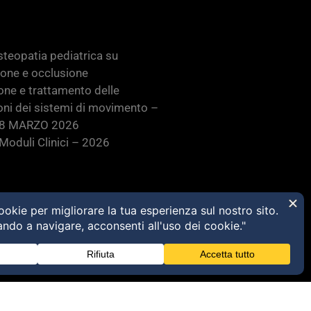
teopatia pediatrica su
ione e occlusione
one e trattamento delle
oni dei sistemi di movimento –
28 MARZO 2026
oduli Clinici – 2026