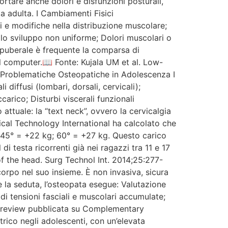
ortare anche dolori e disfunzioni posturali,
a adulta. I Cambiamenti Fisici
i e modifiche nella distribuzione muscolare;
allo sviluppo non uniforme; Dolori muscolari o
ta puberale è frequente la comparsa di
al computer.📖 Fonte: Kujala UM et al. Low-
i Problematiche Osteopatiche in Adolescenza I
 diffusi (lombari, dorsali, cervicali);
carico; Disturbi viscerali funzionali
ttuale: la “text neck”, ovvero la cervicalgia
cal Technology International ha calcolato che
kg; 45° = +22 kg; 60° = +27 kg. Questo carico
i testa ricorrenti già nei ragazzi tra 11 e 17
f the head. Surg Technol Int. 2014;25:277-
corpo nel suo insieme. È non invasiva, sicura
e la seduta, l’osteopata esegue: Valutazione
di tensioni fasciali e muscolari accumulate;
na review pubblicata su Complementary
rico negli adolescenti, con un’elevata