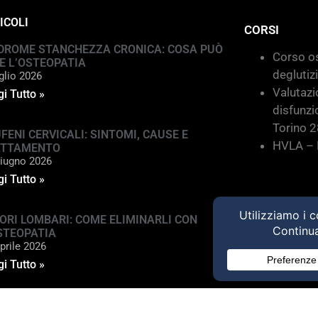
ICOLI
CORSI
DROME STANCHEZZA CRONICA: COSA PUÒ
Corso os
E L’OSTEOPATIA
deglutiz
glio 2026
Valutazi
i Tutto »
disfunzi
Torino 
FENI CERVICALI: SINTOMI, CAUSE E
HVLA – M
ATTAMENTO
iugno 2026
i Tutto »
ORI LOMBARI: COME ELIMINARLI CON
STEOPATIA
prile 2026
i Tutto »
ed