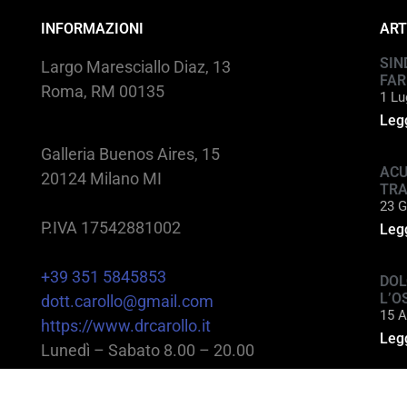
INFORMAZIONI
ART
SIN
Largo Maresciallo Diaz, 13
FAR
Roma, RM 00135
1 Lu
Legg
Galleria Buenos Aires, 15
ACU
20124 Milano MI
TR
23 G
P.IVA 17542881002
Legg
+39 351 5845853
DOL
L’O
dott.carollo@gmail.com
15 A
https://www.drcarollo.it
Legg
Lunedì – Sabato 8.00 – 20.00
@2025 Dott. Alessandro Carollo – All rights reserv