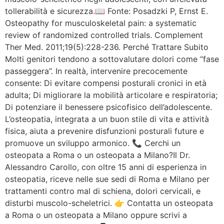
tollerabilità e sicurezza.📖 Fonte: Posadzki P, Ernst E.
Osteopathy for musculoskeletal pain: a systematic
review of randomized controlled trials. Complement
Ther Med. 2011;19(5):228-236. Perché Trattare Subito
Molti genitori tendono a sottovalutare dolori come “fase
passeggera”. In realtà, intervenire precocemente
consente: Di evitare compensi posturali cronici in età
adulta; Di migliorare la mobilità articolare e respiratoria;
Di potenziare il benessere psicofisico dell’adolescente.
L’osteopatia, integrata a un buon stile di vita e attività
fisica, aiuta a prevenire disfunzioni posturali future e
promuove un sviluppo armonico. 📞 Cerchi un
osteopata a Roma o un osteopata a Milano?Il Dr.
Alessandro Carollo, con oltre 15 anni di esperienza in
osteopatia, riceve nelle sue sedi di Roma e Milano per
trattamenti contro mal di schiena, dolori cervicali, e
disturbi muscolo-scheletrici. 👉 Contatta un osteopata
a Roma o un osteopata a Milano oppure scrivi a