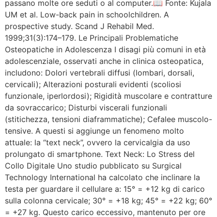
passano molte ore seduti o al computer.📖 Fonte: Kujala
UM et al. Low-back pain in schoolchildren. A
prospective study. Scand J Rehabil Med.
1999;31(3):174–179. Le Principali Problematiche
Osteopatiche in Adolescenza I disagi più comuni in età
adolescenziale, osservati anche in clinica osteopatica,
includono: Dolori vertebrali diffusi (lombari, dorsali,
cervicali); Alterazioni posturali evidenti (scoliosi
funzionale, iperlordosi); Rigidità muscolare e contratture
da sovraccarico; Disturbi viscerali funzionali
(stitichezza, tensioni diaframmatiche); Cefalee muscolo-
tensive. A questi si aggiunge un fenomeno molto
attuale: la “text neck”, ovvero la cervicalgia da uso
prolungato di smartphone. Text Neck: Lo Stress del
Collo Digitale Uno studio pubblicato su Surgical
Technology International ha calcolato che inclinare la
testa per guardare il cellulare a: 15° = +12 kg di carico
sulla colonna cervicale; 30° = +18 kg; 45° = +22 kg; 60°
= +27 kg. Questo carico eccessivo, mantenuto per ore