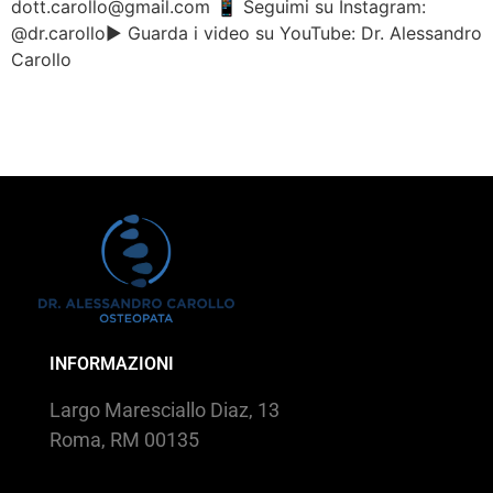
dott.carollo@gmail.com 📱 Seguimi su Instagram:
@dr.carollo▶️ Guarda i video su YouTube: Dr. Alessandro
Carollo
INFORMAZIONI
Largo Maresciallo Diaz, 13
Roma, RM 00135