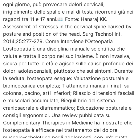
ogni giorno, può provocare dolori cervicali,
irrigidimento delle spalle e mal di testa ricorrenti già nei
ragazzi tra 11 e 17 anni.📖 Fonte: Hansraj KK.
Assessment of stresses in the cervical spine caused by
posture and position of the head. Surg Technol Int.
2014;25:277-279. Come Interviene l’Osteopatia
L’osteopatia è una disciplina manuale scientifica che
valuta e tratta il corpo nel suo insieme. È non invasiva,
sicura per tutte le età e agisce sulle cause profonde dei
dolori adolescenziali, piuttosto che sui sintomi. Durante
la seduta, l’osteopata esegue: Valutazione posturale e
biomeccanica completa; Trattamenti manuali mirati su
colonna, bacino, arti inferiori; Rilascio di tensioni fasciali
e muscolari accumulate; Riequilibrio del sistema
craniosacrale e diaframmatico; Educazione posturale e
consigli ergonomici. Una review pubblicata su
Complementary Therapies in Medicine ha mostrato che
l’osteopatia è efficace nel trattamento del dolore
muscolo-scheletrico negli adolescenti, con un’elevata