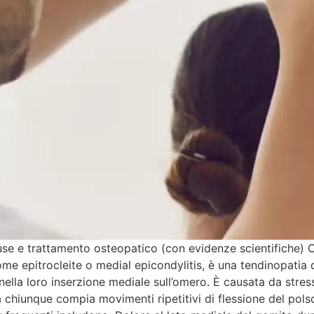
use e trattamento osteopatico (con evidenze scientifiche) Cos
me epitrocleite o medial epicondylitis, è una tendinopatia d
nella loro inserzione mediale sull’omero. È causata da stres
 ma chiunque compia movimenti ripetitivi di flessione del p