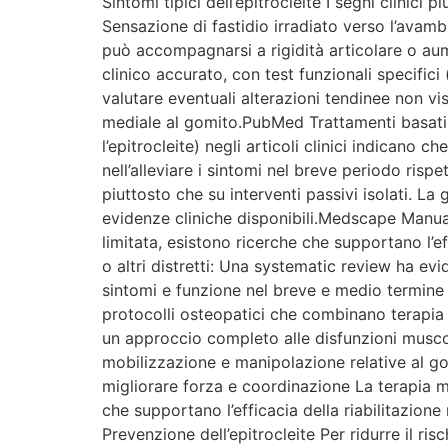
Sintomi tipici dell’epitrocleite I segni clinici
Sensazione di fastidio irradiato verso l’avamb
può accompagnarsi a rigidità articolare o aum
clinico accurato, con test funzionali specific
valutare eventuali alterazioni tendinee non vis
mediale al gomito.PubMed Trattamenti basati 
l’epitrocleite) negli articoli clinici indicano
nell’alleviare i sintomi nel breve periodo rispe
piuttosto che su interventi passivi isolati. L
evidenze cliniche disponibili.Medscape Manual 
limitata, esistono ricerche che supportano l’
o altri distretti: Una systematic review ha evi
sintomi e funzione nel breve e medio termine p
protocolli osteopatici che combinano terapia m
un approccio completo alle disfunzioni muscolo
mobilizzazione e manipolazione relative al go
migliorare forza e coordinazione La terapia ma
che supportano l’efficacia della riabilitazio
Prevenzione dell’epitrocleite Per ridurre il ri