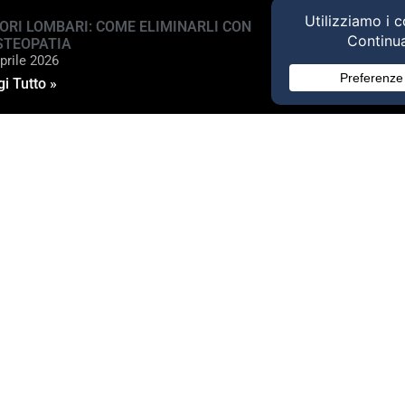
ORI LOMBARI: COME ELIMINARLI CON
STEOPATIA
prile 2026
i Tutto »
ed