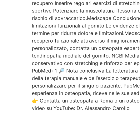
recupero Inserire regolari esercizi di stretchi
sportive Potenziare la muscolatura flessoria e
rischio di sovraccarico.Medscape Conclusione
limitazioni funzionali al gomito.Le evidenze c
termine per ridurre dolore e limitazioni.Medsca
recupero funzionale attraverso il migliorament
personalizzato, contatta un osteopata esperto 
tendinopatia mediale del gomito. NCBI Medial
conservativo con stretching e rinforzo per ep
PubMed+1 🔎 Nota conclusiva La letteratura spec
della terapia manuale e dell’esercizio terape
personalizzare per il singolo paziente. PubMe
esperienza in osteopatia, riceve nelle sue sed
👉 Contatta un osteopata a Roma o un osteop
video su YouTube: Dr. Alessandro Carollo