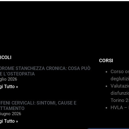
ICOLI
CORSI
DROME STANCHEZZA CRONICA: COSA PUÒ
Corso os
E L’OSTEOPATIA
deglutiz
glio 2026
Valutazi
i Tutto »
disfunzi
Torino 
FENI CERVICALI: SINTOMI, CAUSE E
HVLA – M
ATTAMENTO
iugno 2026
i Tutto »