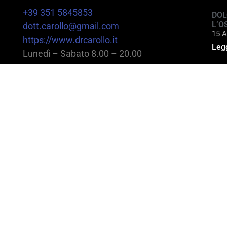
+39 351 5845853
DOL
L’O
dott.carollo@gmail.com
15 A
https://www.drcarollo.it
Legg
Lunedì – Sabato 8.00 – 20.00
@2025 Dott. Alessandro Carollo – All rights reserv