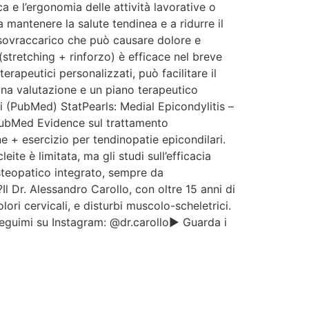
ca e l’ergonomia delle attività lavorative o
 mantenere la salute tendinea e a ridurre il
 sovraccarico che può causare dolore e
(stretching + rinforzo) è efficace nel breve
rapeutici personalizzati, può facilitare il
 una valutazione e un piano terapeutico
ci (PubMed) StatPearls: Medial Epicondylitis –
 PubMed Evidence sul trattamento
 + esercizio per tendinopatie epicondilari.
te è limitata, ma gli studi sull’efficacia
osteopatico integrato, sempre da
 Dr. Alessandro Carollo, con oltre 15 anni di
ori cervicali, e disturbi muscolo-scheletrici.
guimi su Instagram: @dr.carollo▶️ Guarda i