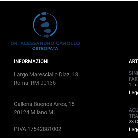
INFORMAZIONI
ART
SIN
Largo Maresciallo Diaz, 13
FAR
Roma, RM 00135
1 Lu
Legg
Galleria Buenos Aires, 15
ACU
20124 Milano MI
TR
23 G
P.IVA 17542881002
Legg