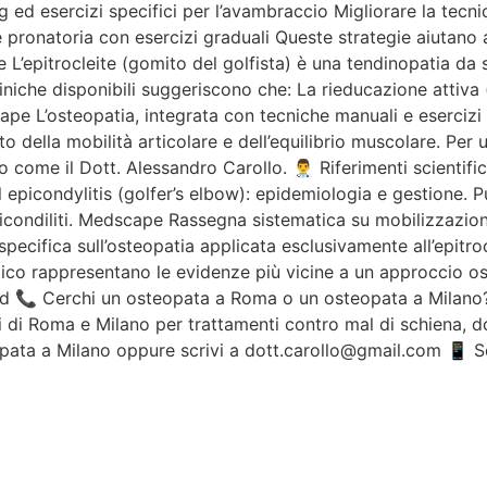
ng ed esercizi specifici per l’avambraccio Migliorare la tecni
 pronatoria con esercizi graduali Queste strategie aiutano a
 L’epitrocleite (gomito del golfista) è una tendinopatia da
liniche disponibili suggeriscono che: La rieducazione attiva 
pe L’osteopatia, integrata con tecniche manuali e esercizi te
o della mobilità articolare e dell’equilibrio muscolare. Per
come il Dott. Alessandro Carollo. 👨‍⚕️ Riferimenti scientifi
 epicondylitis (golfer’s elbow): epidemiologia e gestione.
icondiliti. Medscape Rassegna sistematica su mobilizzazione
ifica sull’osteopatia applicata esclusivamente all’epitroclei
utico rappresentano le evidenze più vicine a un approccio 
d 📞 Cerchi un osteopata a Roma o un osteopata a Milano?Il
i di Roma e Milano per trattamenti contro mal di schiena, dol
ata a Milano oppure scrivi a dott.carollo@gmail.com 📱 Se