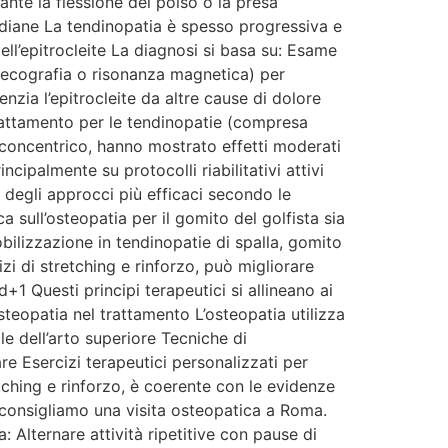
rante la flessione del polso o la presa
otidiane La tendinopatia è spesso progressiva e
ll’epitrocleite La diagnosi si basa su: Esame
e (ecografia o risonanza magnetica) per
enzia l’epitrocleite da altre cause di dolore
rattamento per le tendinopatie (compresa
o e concentrico, hanno mostrato effetti moderati
ncipalmente su protocolli riabilitativi attivi
o degli approcci più efficaci secondo le
 sull’osteopatia per il gomito del golfista sia
bilizzazione in tendinopatie di spalla, gomito
zi di stretching e rinforzo, può migliorare
1 Questi principi terapeutici si allineano ai
steopatia nel trattamento L’osteopatia utilizza
e dell’arto superiore Tecniche di
e Esercizi terapeutici personalizzati per
tching e rinforzo, è coerente con le evidenze
 consigliamo una visita osteopatica a Roma.
: Alternare attività ripetitive con pause di