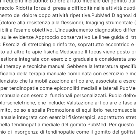
 più frequenti includono: Dolore al lato mediale del gomito du
raccio Ridotta forza di presa e difficoltà nelle attività qu
ento del dolore dopo attività ripetitive.PubMed Diagnosi de
i (dolore alla resistenza alla flessione), Imaging strumental
ibili all’esame obiettivo. L’inquadramento diagnostico differ
sulle evidenze Approccio conservativo Le linee guida di t
 che: Esercizi di stretching e rinforzo, soprattutto eccentric
tto ad altre terapie fisiche.Medscape Il focus viene posto pri
a gestione integrata con esercizio graduale è considerata un
therapy e tecniche manuali Sebbene la letteratura specifica
efficacia della terapia manuale combinata con esercizio e mo
denziato che la mobilizzazione articolare, associata a eserci
er tendinopatie come epicondiliti mediali e laterali.PubMed+
anuale con esercizi funzionali personalizzati. Ruolo dell’o
‑scheletriche, che include: Valutazione articolare e fascial
mito, polso e spalla Promozione di equilibrio neuromuscolar
nuale integrata con esercizi fisioterapici, soprattutto stre
ne nella tendinopatia mediale del gomito.PubMed. Per questo
schio di insorgenza di tendinopatie come il gomito del golfista