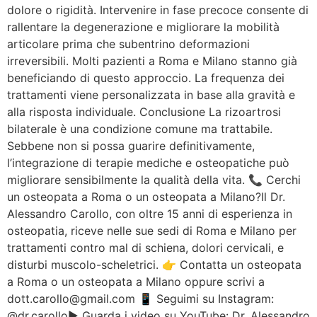
dolore o rigidità. Intervenire in fase precoce consente di
rallentare la degenerazione e migliorare la mobilità
articolare prima che subentrino deformazioni
irreversibili. Molti pazienti a Roma e Milano stanno già
beneficiando di questo approccio. La frequenza dei
trattamenti viene personalizzata in base alla gravità e
alla risposta individuale. Conclusione La rizoartrosi
bilaterale è una condizione comune ma trattabile.
Sebbene non si possa guarire definitivamente,
l’integrazione di terapie mediche e osteopatiche può
migliorare sensibilmente la qualità della vita. 📞 Cerchi
un osteopata a Roma o un osteopata a Milano?Il Dr.
Alessandro Carollo, con oltre 15 anni di esperienza in
osteopatia, riceve nelle sue sedi di Roma e Milano per
trattamenti contro mal di schiena, dolori cervicali, e
disturbi muscolo-scheletrici. 👉 Contatta un osteopata
a Roma o un osteopata a Milano oppure scrivi a
dott.carollo@gmail.com 📱 Seguimi su Instagram:
@dr.carollo▶️ Guarda i video su YouTube: Dr. Alessandro