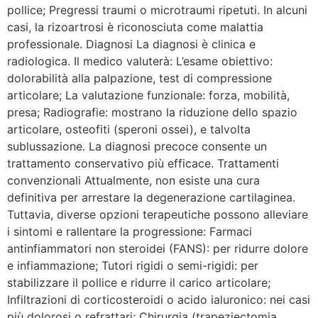
pollice; Pregressi traumi o microtraumi ripetuti. In alcuni
casi, la rizoartrosi è riconosciuta come malattia
professionale. Diagnosi La diagnosi è clinica e
radiologica. Il medico valuterà: L’esame obiettivo:
dolorabilità alla palpazione, test di compressione
articolare; La valutazione funzionale: forza, mobilità,
presa; Radiografie: mostrano la riduzione dello spazio
articolare, osteofiti (speroni ossei), e talvolta
sublussazione. La diagnosi precoce consente un
trattamento conservativo più efficace. Trattamenti
convenzionali Attualmente, non esiste una cura
definitiva per arrestare la degenerazione cartilaginea.
Tuttavia, diverse opzioni terapeutiche possono alleviare
i sintomi e rallentare la progressione: Farmaci
antinfiammatori non steroidei (FANS): per ridurre dolore
e infiammazione; Tutori rigidi o semi-rigidi: per
stabilizzare il pollice e ridurre il carico articolare;
Infiltrazioni di corticosteroidi o acido ialuronico: nei casi
più dolorosi o refrattari; Chirurgia (trapeziectomia,