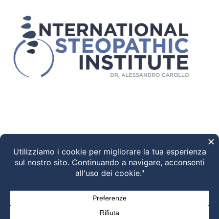
Ciao! Come possiamo aiutarti?
13:39
"+chaty_settings.lang.emoji_picker+"