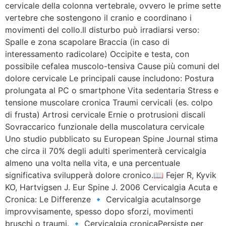
cervicale della colonna vertebrale, ovvero le prime sette
vertebre che sostengono il cranio e coordinano i
movimenti del collo.Il disturbo può irradiarsi verso:
Spalle e zona scapolare Braccia (in caso di
interessamento radicolare) Occipite e testa, con
possibile cefalea muscolo-tensiva Cause più comuni del
dolore cervicale Le principali cause includono: Postura
prolungata al PC o smartphone Vita sedentaria Stress e
tensione muscolare cronica Traumi cervicali (es. colpo
di frusta) Artrosi cervicale Ernie o protrusioni discali
Sovraccarico funzionale della muscolatura cervicale
Uno studio pubblicato su European Spine Journal stima
che circa il 70% degli adulti sperimenterà cervicalgia
almeno una volta nella vita, e una percentuale
significativa svilupperà dolore cronico.📖 Fejer R, Kyvik
KO, Hartvigsen J. Eur Spine J. 2006 Cervicalgia Acuta e
Cronica: Le Differenze 🔹 Cervicalgia acutaInsorge
improvvisamente, spesso dopo sforzi, movimenti
bruschi o traumi. 🔹 Cervicalgia cronicaPersiste per