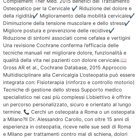
Complement Ther Med. 2015 Benefici del Trattamento
Osteopatico per la Cervicale ✔ Riduzione del dolore e
della rigidità✔ Miglioramento della mobilità cervicale✔
Diminuzione della tensione muscolare e dello stress✔
Migliore postura e prevenzione delle recidive✔
Riduzione di sintomi associati come cefalea e vertigini
Una revisione Cochrane conferma l’efficacia delle
tecniche manuali nel migliorare dolore, funzionalità e
qualità della vita nei pazienti con dolore cervicale.📖
Gross AR et al., Cochrane Database, 2015 Approccio
Multidisciplinare alla Cervicalgia L’osteopatia può essere
integrata con: Fisioterapia (rinforzo e controllo motorio)
Tecniche di gestione dello stress Supporto medico
specialistico nei casi più complessi L’obiettivo è offrire
un percorso personalizzato, sicuro e orientato al lungo
termine. 📞 Cerchi un osteopata a Roma o un osteopata
a Milano?Il Dr. Alessandro Carollo, con oltre 15 anni di
esperienza in osteopatia, riceve nelle sue sedi di Roma
e Milano per trattamenti contro mal di schiena, dolori