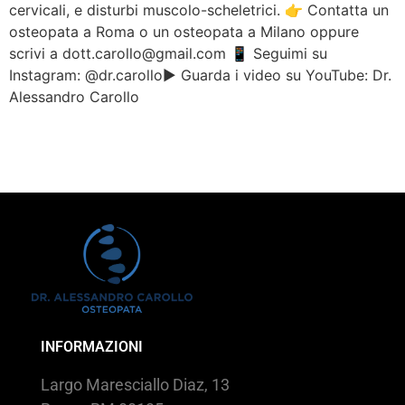
cervicali, e disturbi muscolo-scheletrici. 👉 Contatta un
osteopata a Roma o un osteopata a Milano oppure
scrivi a dott.carollo@gmail.com 📱 Seguimi su
Instagram: @dr.carollo▶️ Guarda i video su YouTube: Dr.
Alessandro Carollo
INFORMAZIONI
Largo Maresciallo Diaz, 13