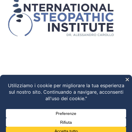
Ciao! Come possiamo aiutarti?
04:29
"+chaty_settings.lang.emoji_picker+"
WhatsApp Message