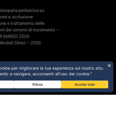
teopatia pediatrica su
ione e occlusione
one e trattamento delle
oni dei sistemi di movimento –
28 MARZO 2026
oduli Clinici – 2026