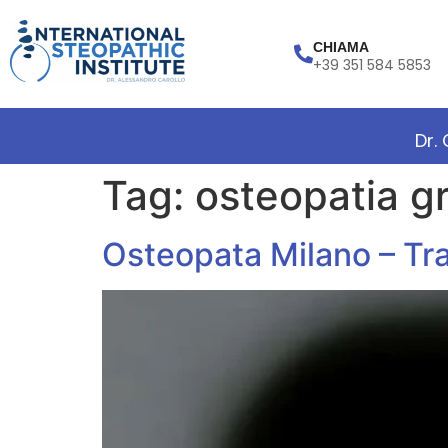
CHIAMA
+39 351 584 5853
Dr.
Tag:
osteopatia g
Osteopata Milano – Tra