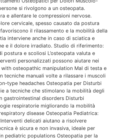
rattamenti Osteopatici per Dolori Muscolo-
 persone si rivolgono a un osteopata.
ura e allentare le compressioni nervose.
dolore cervicale, spesso causato da postura
favoriscono il rilassamento e la mobilità della
ia interviene anche in caso di sciatica e
 il dolore irradiato. Studio di riferimento:
i postura e scoliosi L’osteopata valuta e
terventi personalizzati possono aiutare nei
on with osteopathic manipulation Mal di testa e
n tecniche manuali volte a rilassare i muscoli
sion-type headaches Osteopatia per Disturbi
zie a tecniche che stimolano la mobilità degli
n gastrointestinal disorders Disturbi
ogie respiratorie migliorando la mobilità
respiratory disease Osteopatia Pediatrica:
nterventi delicati aiutano a risolvere
ecnica è sicura e non invasiva, ideale per
n pediatric populations Osteopatia per la