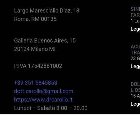
SIN
Largo Maresciallo Diaz, 13
FAR
Roma, RM 00135
1 Lu
Legg
Galleria Buenos Aires, 15
ACU
20124 Milano MI
TR
23 G
P.IVA 17542881002
Legg
+39 351 5845853
DOL
L’O
dott.carollo@gmail.com
15 A
https://www.drcarollo.it
Legg
Lunedì – Sabato 8.00 – 20.00
@2025 Dott. Alessandro Carollo – All rights reserv