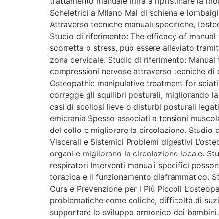
trattamento manuale mira a ripristinare la mob
Scheletrici a Milano Mal di schiena e lombalgi
Attraverso tecniche manuali specifiche, l’oste
Studio di riferimento: The efficacy of manual 
scorretta o stress, può essere alleviato tramit
zona cervicale. Studio di riferimento: Manual 
compressioni nervose attraverso tecniche di d
Osteopathic manipulative treatment for sciatic
corregge gli squilibri posturali, migliorando 
casi di scoliosi lieve o disturbi posturali leg
emicrania Spesso associati a tensioni muscolar
del collo e migliorare la circolazione. Studi
Viscerali e Sistemici Problemi digestivi L’oste
organi e migliorano la circolazione locale. St
respiratori Interventi manuali specifici posso
toracica e il funzionamento diaframmatico. St
Cura e Prevenzione per i Più Piccoli L’osteopat
problematiche come coliche, difficoltà di suzio
supportare lo sviluppo armonico dei bambini. 