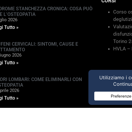
CORSI
DROME STANCHEZZA CRONICA: COSA PUÒ
Corso os
E L’OSTEOPATIA
deglutiz
glio 2026
Valutazi
i Tutto »
disfunzi
Torino 
FENI CERVICALI: SINTOMI, CAUSE E
HVLA – M
ATTAMENTO
iugno 2026
i Tutto »
ORI LOMBARI: COME ELIMINARLI CON
STEOPATIA
prile 2026
i Tutto »
ed