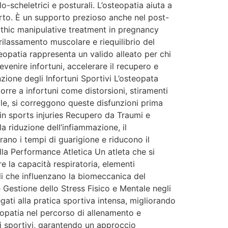
scheletrici e posturali. L’osteopatia aiuta a
 parto. È un supporto prezioso anche nel post-
pathic manipulative treatment in pregnancy
rilassamento muscolare e riequilibrio del
opatia rappresenta un valido alleato per chi
revenire infortuni, accelerare il recupero e
zione degli Infortuni Sportivi L’osteopata
orre a infortuni come distorsioni, stiramenti
iale, si correggono queste disfunzioni prima
in sports injuries Recupero da Traumi e
a riduzione dell’infiammazione, il
rano i tempi di guarigione e riducono il
lla Performance Atletica Un atleta che si
re la capacità respiratoria, elementi
li che influenzano la biomeccanica del
Gestione dello Stress Fisico e Mentale negli
legati alla pratica sportiva intensa, migliorando
teopatia nel percorso di allenamento e
li sportivi, garantendo un approccio