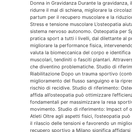
Donna in Gravidanza Durante la gravidanza, il
ridurre il mal di schiena, migliorare la circol
partum per il recupero muscolare e la riduzio
Stress e tensione muscolare L’osteopatia aiuta
sistema nervoso autonomo. Osteopatia per Spo
pratica sport a tutti i livelli, dal dilettante 
migliorare la performance fisica, intervenendo
valuta la biomeccanica del corpo e identifica 
muscolari, tendiniti o fasciti plantari. Attrav
che diventino problematiche. Studio di riferi
Riabilitazione Dopo un trauma sportivo (contusi
miglioramento del flusso sanguigno e la ripres
rischio di recidive. Studio di riferimento: Os
affida all’osteopatia può ottimizzare l’efficie
fondamentali per massimizzare la resa sportiv
movimento. Studio di riferimento: Impact of o
Atleti Oltre agli aspetti fisici, l’osteopatia p
il rilascio delle tensioni e favorendo un migl
recupero sportivo a Milano significa affidars