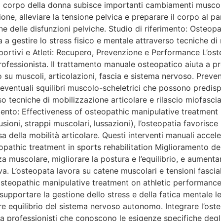
 corpo della donna subisce importanti cambiamenti muscolo-
azione, alleviare la tensione pelvica e preparare il corpo al
ne delle disfunzioni pelviche. Studio di riferimento: Osteo
 a gestire lo stress fisico e mentale attraverso tecniche di 
rtivi e Atleti: Recupero, Prevenzione e Performance L’oste
al professionista. Il trattamento manuale osteopatico aiuta a p
 su muscoli, articolazioni, fascia e sistema nervoso. Preven
eventuali squilibri muscolo-scheletrici che possono predisp
erso tecniche di mobilizzazione articolare e rilascio miofasc
mento: Effectiveness of osteopathic manipulative treatment 
oni, strappi muscolari, lussazioni), l’osteopatia favorisce l
a della mobilità articolare. Questi interventi manuali accele
teopathic treatment in sports rehabilitation Miglioramento de
nza muscolare, migliorare la postura e l’equilibrio, e aumenta
a. L’osteopata lavora su catene muscolari e tensioni fascia
steopathic manipulative treatment on athletic performance 
uò supportare la gestione dello stress e della fatica mentale 
iore equilibrio del sistema nervoso autonomo. Integrare l’os
i a professionisti che conoscono le esigenze specifiche deg