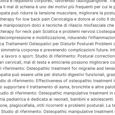
ilità e l’equilibrio corporeo, favorendo l’autoguarigione. T
a Il mal di schiena è uno dei motivi più frequenti per cui le
opata può ridurre la tensione muscolare, migliorare la post
therapy for low back pain Cervicalgia e dolore al collo Il 
e manipolazioni dolci e tecniche di rilascio miofasciale che 
therapy for neck pain Sciatica e problemi nervosi L’osteopat
ecompressione e mobilizzazione, riducendo l’infiammazione e
a Trattamenti Osteopatici per Disturbi Posturali Problemi d
la simmetria corporea e prevenendo complicazioni future. In
ati a lavoro o sport. Studio di riferimento: Postural correcti
i cervicali, mal di testa e emicranie possono migliorare co
o di riferimento: Osteopathic treatment for migraine and ten
opatia può essere utile per disturbi digestivi funzionali, gra
udio di riferimento: Effectiveness of osteopathic treatment i
no supportare il trattamento di asma, bronchite e altre patol
udio di riferimento: Osteopathic manipulative treatment in 
ia pediatrica è dedicata ai neonati, bambini e adolescenti. I
ne, plagiocefalia, otiti ricorrenti e problemi posturali. La t
Studio di riferimento: Osteopathic manipulative treatment i