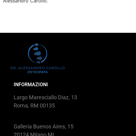
Alessandro Carollo.
INFORMAZIONI
Largo Maresciallo Diaz, 13
Roma, RM 00135
Galleria Buenos Aires, 15
20124 Milano MI