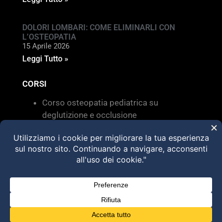
DOLORI LOMBARI: COME ELIMINARLI CON
L’OSTEOPATIA
15 Aprile 2026
Leggi Tutto »
CORSI
Corso osteopatia pediatrica su
deglutizione e occlusione
Valutazione e trattamento delle
disfunzioni dei sistemi di movimento –
Torino 28 MARZO 2026
HVLA – Moduli Clinici – 2026
@2025 Dott. Alessandro Carollo – All rights
reserved