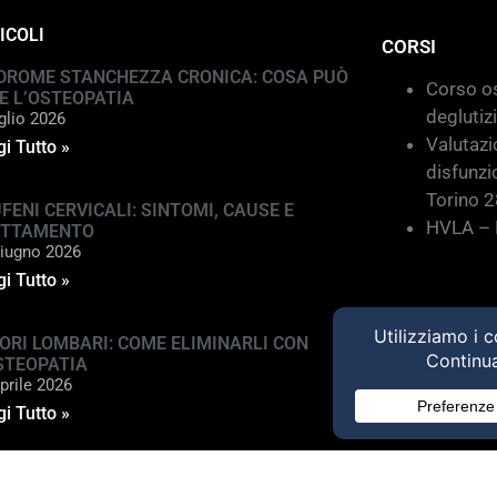
ICOLI
CORSI
DROME STANCHEZZA CRONICA: COSA PUÒ
Corso os
E L’OSTEOPATIA
deglutiz
glio 2026
Valutazi
i Tutto »
disfunzi
Torino 
FENI CERVICALI: SINTOMI, CAUSE E
HVLA – M
ATTAMENTO
iugno 2026
i Tutto »
ORI LOMBARI: COME ELIMINARLI CON
STEOPATIA
prile 2026
i Tutto »
ed