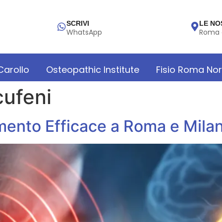
SCRIVI
LE NO
WhatsApp
Roma 
 Carollo
Osteopathic Institute
Fisio Roma No
cufeni
mento Efficace a Roma e Mila