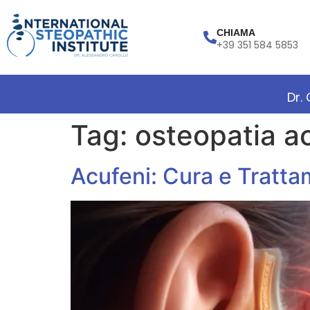
CHIAMA
+39 351 584 5853
Dr.
Tag:
osteopatia a
Acufeni: Cura e Tratta