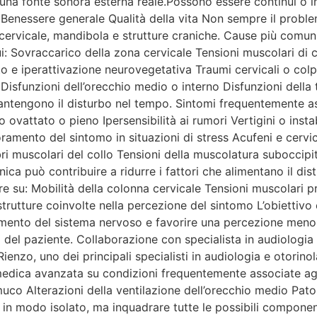
na fonte sonora esterna reale.Possono essere continui o inte
Benessere generale Qualità della vita Non sempre il problem
cervicale, mandibola e strutture craniche. Cause più comun
i: Sovraccarico della zona cervicale Tensioni muscolari di co
 iperattivazione neurovegetativa Traumi cervicali o colpi 
isfunzioni dell’orecchio medio o interno Disfunzioni della 
antengono il disturbo nel tempo. Sintomi frequentemente ass
ovattato o pieno Ipersensibilità ai rumori Vertigini o instabi
ramento del sintomo in situazioni di stress Acufeni e cervi
libri muscolari del collo Tensioni della muscolatura subocci
nica può contribuire a ridurre i fattori che alimentano il d
re su: Mobilità della colonna cervicale Tensioni muscolari
rutture coinvolte nella percezione del sintomo L’obiettivo è
tamento del sistema nervoso e favorire una percezione meno
a del paziente. Collaborazione con specialista in audiologia 
enzo, uno dei principali specialisti in audiologia e otorinol
edica avanzata su condizioni frequentemente associate agl
muco Alterazioni della ventilazione dell’orecchio medio Pato
mo in modo isolato, ma inquadrare tutte le possibili compone