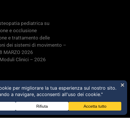
teopatia pediatrica su
ione e occlusione
one e trattamento delle
oni dei sistemi di movimento –
28 MARZO 2026
oduli Clinici – 2026