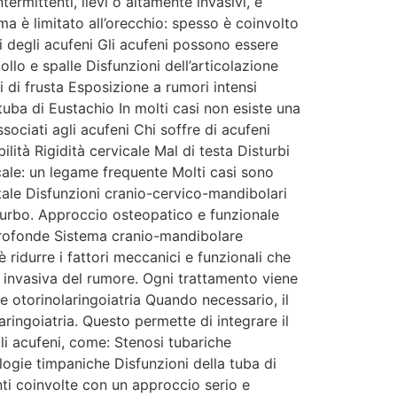
rmittenti, lievi o altamente invasivi, e
a è limitato all’orecchio: spesso è coinvolto
i degli acufeni Gli acufeni possono essere
llo e spalle Disfunzioni dell’articolazione
di frusta Esposizione a rumori intensi
tuba di Eustachio In molti casi non esiste una
ociati agli acufeni Chi soffre di acufeni
lità Rigidità cervicale Mal di testa Disturbi
cale: un legame frequente Molti casi sono
pitale Disfunzioni cranio-cervico-mandibolari
isturbo. Approccio osteopatico e funzionale
 profonde Sistema cranio-mandibolare
 ridurre i fattori meccanici e funzionali che
 invasiva del rumore. Ogni trattamento viene
e otorinolaringoiatria Quando necessario, il
aringoiatria. Questo permette di integrare il
i acufeni, come: Stenosi tubariche
logie timpaniche Disfunzioni della tuba di
nti coinvolte con un approccio serio e