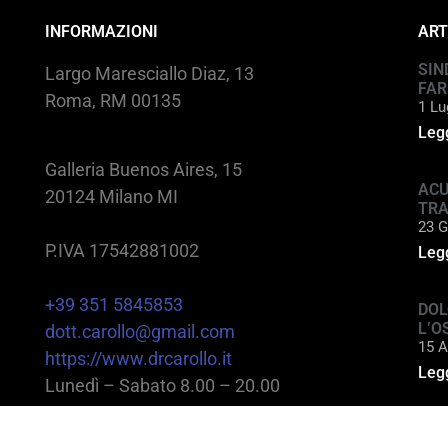
INFORMAZIONI
ART
SIN
Largo Maresciallo Diaz, 13
FAR
Roma, RM 00135
1 Lu
Legg
Galleria Buenos Aires, 15
ACU
20124 Milano MI
TR
23 G
P.IVA 17542881002
Legg
+39 351 5845853
DOL
L’O
dott.carollo@gmail.com
15 A
https://www.drcarollo.it
Legg
Lunedì – Sabato 8.00 – 20.00
@2025 Dott. Alessandro Carollo – All rights reserv