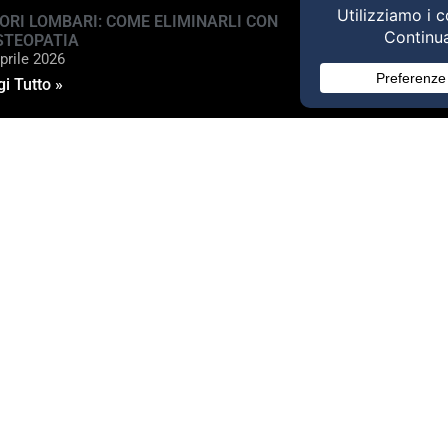
ORI LOMBARI: COME ELIMINARLI CON
STEOPATIA
prile 2026
i Tutto »
ed