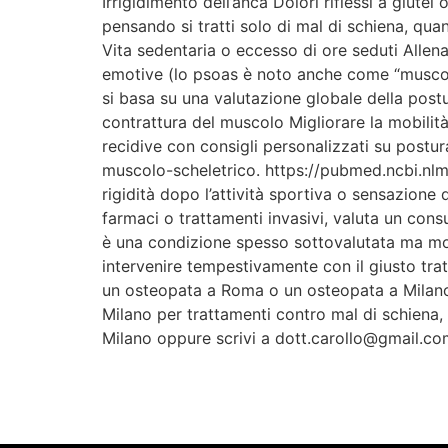
Irrigidimento dell’anca Dolori riflessi a glute
pensando si tratti solo di mal di schiena, qua
Vita sedentaria o eccesso di ore seduti Allen
emotive (lo psoas è noto anche come “muscolo 
si basa su una valutazione globale della post
contrattura del muscolo Migliorare la mobilit
recidive con consigli personalizzati su postura
muscolo-scheletrico. https://pubmed.ncbi.nlm.
rigidità dopo l’attività sportiva o sensazione 
farmaci o trattamenti invasivi, valuta un cons
è una condizione spesso sottovalutata ma molt
intervenire tempestivamente con il giusto trat
un osteopata a Roma o un osteopata a Milano?I
Milano per trattamenti contro mal di schiena,
Milano oppure scrivi a dott.carollo@gmail.co