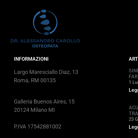
INFORMAZIONI
ART
SIN
Largo Maresciallo Diaz, 13
FAR
Roma, RM 00135
1 Lu
Legg
Galleria Buenos Aires, 15
ACU
20124 Milano MI
TR
23 G
P.IVA 17542881002
Legg