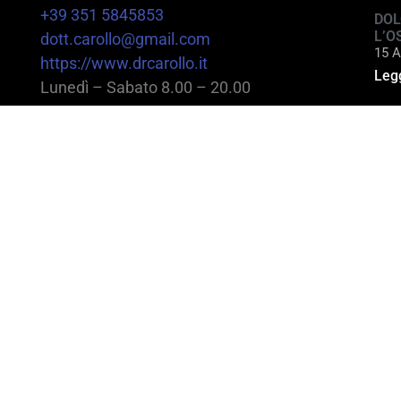
+39 351 5845853
DOL
L’O
dott.carollo@gmail.com
15 A
https://www.drcarollo.it
Legg
Lunedì – Sabato 8.00 – 20.00
@2025 Dott. Alessandro Carollo – All rights reserv