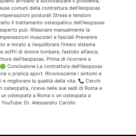
pazienti arrivano a sottovalutare il problema,
Cause comuni della contrattura dell’ileopsoas
ompensazioni posturali Stress e tensioni
atto Il trattamento osteopatico dell’ileopsoas
a esperto può: Rilasciare manualmente la
ompensazioni muscolari e fasciali Prevenire
to e mirato a riequilibrare l’intero sistema
offri di dolore lombare, fastidio all’anca,
tura dell’ileopsoas. Prima di ricorrere a
 🟢 Conclusione La contrattura dell’ileopsoas
ia o pratica sport. Riconoscerne i sintomi e
e migliorare la qualità della vita. 📞 Cerchi
n osteopatia, riceve nelle sue sedi di Roma e
tta un osteopata a Roma o un osteopata a
 YouTube: Dr. Alessandro Carollo