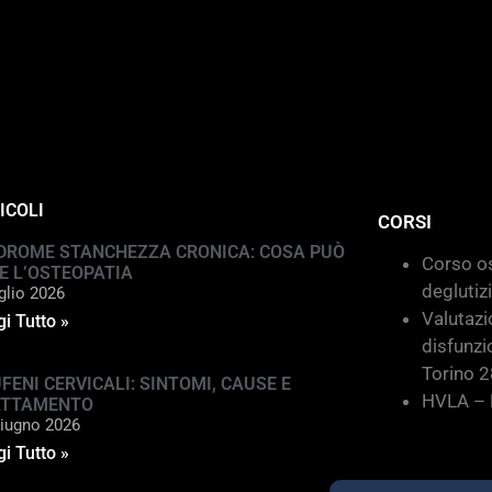
ICOLI
CORSI
DROME STANCHEZZA CRONICA: COSA PUÒ
Corso os
E L’OSTEOPATIA
deglutiz
glio 2026
Valutazi
i Tutto »
disfunzi
Torino 
FENI CERVICALI: SINTOMI, CAUSE E
HVLA – M
ATTAMENTO
iugno 2026
i Tutto »