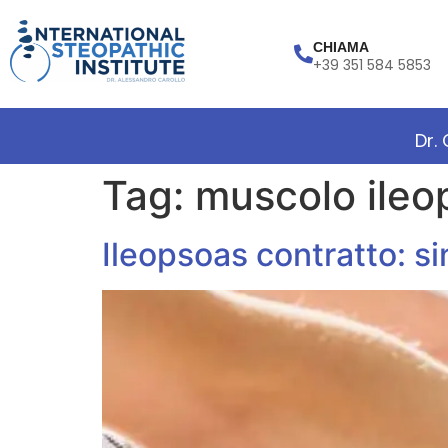
CHIAMA
+39 351 584 5853
Dr.
Tag:
muscolo ileo
Ileopsoas contratto: si