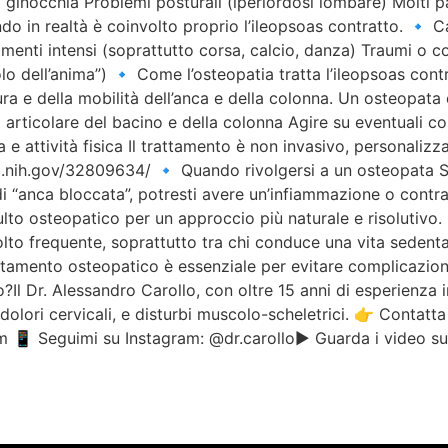
i o ginocchia Problemi posturali (iperlordosi lombare) Molti 
ndo in realtà è coinvolto proprio l’ileopsoas contratto. 🔹 
amenti intensi (soprattutto corsa, calcio, danza) Traumi o c
dell’anima”) 🔹 Come l’osteopatia tratta l’ileopsoas contr
ura e della mobilità dell’anca e della colonna. Un osteopat
à articolare del bacino e della colonna Agire su eventuali c
 e attività fisica Il trattamento è non invasivo, personalizza
nih.gov/32809634/ 🔹 Quando rivolgersi a un osteopata Se s
di “anca bloccata”, potresti avere un’infiammazione o contrat
ulto osteopatico per un approccio più naturale e risolutivo.
o frequente, soprattutto tra chi conduce una vita sedentar
tamento osteopatico è essenziale per evitare complicazioni 
l Dr. Alessandro Carollo, con oltre 15 anni di esperienza i
 dolori cervicali, e disturbi muscolo-scheletrici. 👉 Conta
m 📱 Seguimi su Instagram: @dr.carollo▶️ Guarda i video su