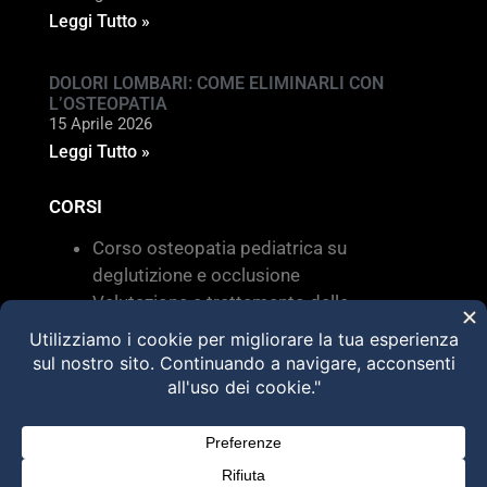
Leggi Tutto »
DOLORI LOMBARI: COME ELIMINARLI CON
L’OSTEOPATIA
15 Aprile 2026
Leggi Tutto »
CORSI
Corso osteopatia pediatrica su
deglutizione e occlusione
Valutazione e trattamento delle
disfunzioni dei sistemi di movimento –
Torino 28 MARZO 2026
HVLA – Moduli Clinici – 2026
@2025 Dott. Alessandro Carollo – All rights
reserved