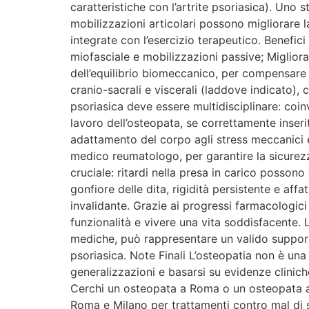
caratteristiche con l’artrite psoriasica). Un
mobilizzazioni articolari possono migliorare la
integrate con l’esercizio terapeutico. Benefic
miofasciale e mobilizzazioni passive; Migliora
dell’equilibrio biomeccanico, per compensare
cranio-sacrali e viscerali (laddove indicato), 
psoriasica deve essere multidisciplinare: coin
lavoro dell’osteopata, se correttamente inser
adattamento del corpo agli stress meccanici e 
medico reumatologo, per garantire la sicurez
cruciale: ritardi nella presa in carico posson
gonfiore delle dita, rigidità persistente e af
invalidante. Grazie ai progressi farmacologici
funzionalità e vivere una vita soddisfacente. L
mediche, può rappresentare un valido supporto 
psoriasica. Note Finali L’osteopatia non è un
generalizzazioni e basarsi su evidenze clinich
Cerchi un osteopata a Roma o un osteopata a M
Roma e Milano per trattamenti contro mal di s