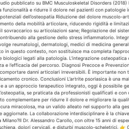
o studio pubblicato su BMC Musculoskeletal Disorders (2018)
 funzionalità e ridurre il dolore nei pazienti con patologie 
i potenziali dell’osteopatia Riduzione del dolore muscolo-art
mento della mobilità articolare, riducendo rigidità e limitaz
 il sovraccarico su articolazioni sane; Regolazione del sis
contribuendo alla gestione dello stress infiammatorio. Integra
volge reumatologi, dermatologi, medici di medicina generale, 
ito in questo contesto, non sostituisce ma completa l’appro
biologici legati alla patologia. L’integrazione osteopatica
za e l’efficacia del percorso. Diagnosi Precoce e Prevenzio
o comportare danni articolari irreversibili. È importante non
faticamento cronico. Conclusioni L’artrite psoriasica è una 
 e a un approccio terapeutico integrato, oggi è possibile ge
’osteopatia, se praticata da professionisti qualificati e con
complementare per ridurre il dolore e migliorare la qualità 
a cura miracolosa, ma un valido alleato nel supporto alla ge
e aggiornate. La collaborazione interdisciplinare è la chiav
ilano?Il Dr. Alessandro Carollo, con oltre 15 anni di esperi
chiena, dolori cervicali, e disturbi muscolo-scheletrici. 