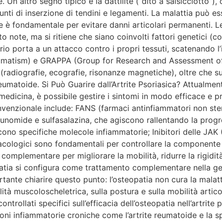
. Un altro segno tipico è la dattilite (“dito a salsicciotto”)
 punti di inserzione di tendini e legamenti. La malattia può 
e è fondamentale per evitare danni articolari permanenti. Le
tto note, ma si ritiene che siano coinvolti fattori genetici
rio porta a un attacco contro i propri tessuti, scatenando 
tism) e GRAPPA (Group for Research and Assessment of Pso
(radiografie, ecografie, risonanze magnetiche), oltre che su
eumatoide. Si Può Guarire dall’Artrite Psoriasica? Attualmente
 medicina, è possibile gestire i sintomi in modo efficace e p
enzionale include: FANS (farmaci antinfiammatori non stero
nomide e sulfasalazina, che agiscono rallentando la progre
iscono specifiche molecole infiammatorie; Inibitori delle JAK 
rmacologici sono fondamentali per controllare la componente
omplementare per migliorare la mobilità, ridurre la rigidità e
opatia si configura come trattamento complementare nella ge
ortante chiarire questo punto: l’osteopatia non cura la mala
ità muscoloscheletrica, sulla postura e sulla mobilità arti
rollati specifici sull’efficacia dell’osteopatia nell’artrite
zioni infiammatorie croniche come l’artrite reumatoide e la