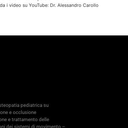
da i video su YouTube: Dr. Alessandro Carollo
teopatia pediatrica su
ione e occlusione
one e trattamento delle
oni dei sistemi di movimento –