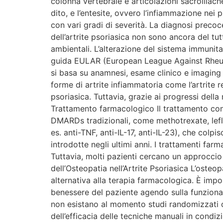
colonna vertebrale e articolazioni sacroiliache
dito, e l’entesite, ovvero l’infiammazione nei
con vari gradi di severità. La diagnosi precoc
dell’artrite psoriasica non sono ancora del tu
ambientali. L’alterazione del sistema immunita
guida EULAR (European League Against Rheuma
si basa su anamnesi, esame clinico e imaging 
forme di artrite infiammatoria come l’artrite r
psoriasica. Tuttavia, grazie ai progressi della
Trattamento farmacologico Il trattamento conv
DMARDs tradizionali, come methotrexate, leflu
es. anti-TNF, anti-IL-17, anti-IL-23), che colp
introdotte negli ultimi anni. I trattamenti fa
Tuttavia, molti pazienti cercano un approccio c
dell’Osteopatia nell’Artrite Psoriasica L’oste
alternativa alla terapia farmacologica. È imp
benessere del paziente agendo sulla funzional
non esistano al momento studi randomizzati cont
dell’efficacia delle tecniche manuali in condi