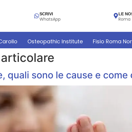
SCRIVI
LE NO
WhatsApp
Roma 
 Carollo
Osteopathic Institute
Fisio Roma No
 articolare
’è, quali sono le cause e come 