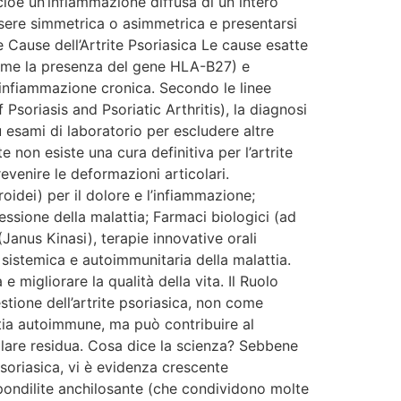
, cioè un’infiammazione diffusa di un intero
essere simmetrica o asimmetrica e presentarsi
 Cause dell’Artrite Psoriasica Le cause esatte
 (come la presenza del gene HLA-B27) e
l’infiammazione cronica. Secondo le linee
riasis and Psoriatic Arthritis), la diagnosi
 esami di laboratorio per escludere altre
 non esiste una cura definitiva per l’artrite
revenire le deformazioni articolari.
idei) per il dolore e l’infiammazione;
ssione della malattia; Farmaci biologici (ad
(Janus Kinasi), terapie innovative orali
 sistemica e autoimmunitaria della malattia.
 migliorare la qualità della vita. Il Ruolo
stione dell’artrite psoriasica, non come
ttia autoimmune, ma può contribuire al
colare residua. Cosa dice la scienza? Sebbene
 psoriasica, vi è evidenza crescente
 spondilite anchilosante (che condividono molte