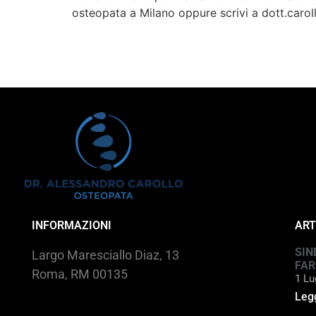
osteopata a Milano oppure scrivi a dott.caro
INFORMAZIONI
ART
SIN
Largo Maresciallo Diaz, 13
FAR
Roma, RM 00135
1 Lu
Legg