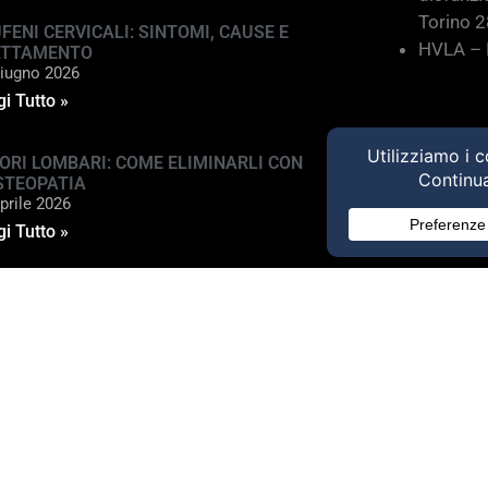
Torino 
FENI CERVICALI: SINTOMI, CAUSE E
HVLA – M
ATTAMENTO
iugno 2026
i Tutto »
ORI LOMBARI: COME ELIMINARLI CON
STEOPATIA
prile 2026
i Tutto »
ed