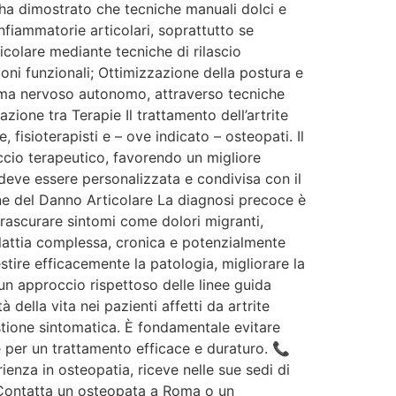
 ha dimostrato che tecniche manuali dolci e
infiammatorie articolari, soprattutto se
icolare mediante tecniche di rilascio
ioni funzionali; Ottimizzazione della postura e
tema nervoso autonomo, attraverso tecniche
zione tra Terapie Il trattamento dell’artrite
fisioterapisti e – ove indicato – osteopati. Il
ccio terapeutico, favorendo un migliore
 deve essere personalizzata e condivisa con il
ne del Danno Articolare La diagnosi precoce è
 trascurare sintomi come dolori migranti,
malattia complessa, cronica e potenzialmente
stire efficacemente la patologia, migliorare la
 un approccio rispettoso delle linee guida
della vita nei pazienti affetti da artrite
stione sintomatica. È fondamentale evitare
e per un trattamento efficace e duraturo. 📞
enza in osteopatia, riceve nelle sue sedi di
 Contatta un osteopata a Roma o un