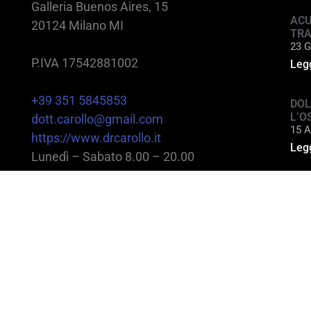
Galleria Buenos Aires, 15
ACU
20124 Milano MI
TR
23 G
P.IVA 17542881002
Legg
+39 351 5845853
DOL
L’O
dott.carollo@gmail.com
15 A
https://www.drcarollo.it
Legg
Lunedì – Sabato 8.00 – 20.00
@2025 Dott. Alessandro Carollo – All rights reserv