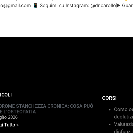
llo@gmail.com 📱 Seguimi su Instagram: @dr.carollo▶️ Guar
ICOLI
CORSI
DROME STANCHEZZA CRONICA: COSA PUÒ
Corso os
E L’OSTEOPATIA
deglutiz
glio 2026
Valutazi
i Tutto »
disfunzi