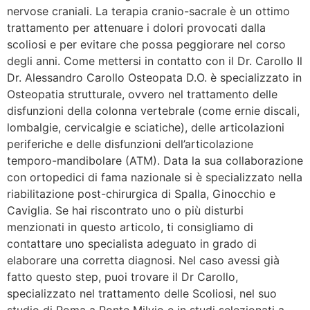
nervose craniali. La terapia cranio-sacrale è un ottimo
trattamento per attenuare i dolori provocati dalla
scoliosi e per evitare che possa peggiorare nel corso
degli anni. Come mettersi in contatto con il Dr. Carollo Il
Dr. Alessandro Carollo Osteopata D.O. è specializzato in
Osteopatia strutturale, ovvero nel trattamento delle
disfunzioni della colonna vertebrale (come ernie discali,
lombalgie, cervicalgie e sciatiche), delle articolazioni
periferiche e delle disfunzioni dell’articolazione
temporo-mandibolare (ATM). Data la sua collaborazione
con ortopedici di fama nazionale si è specializzato nella
riabilitazione post-chirurgica di Spalla, Ginocchio e
Caviglia. Se hai riscontrato uno o più disturbi
menzionati in questo articolo, ti consigliamo di
contattare uno specialista adeguato in grado di
elaborare una corretta diagnosi. Nel caso avessi già
fatto questo step, puoi trovare il Dr Carollo,
specializzato nel trattamento delle Scoliosi, nel suo
studio di Roma a Ponte Milvio e in studi selezionati a