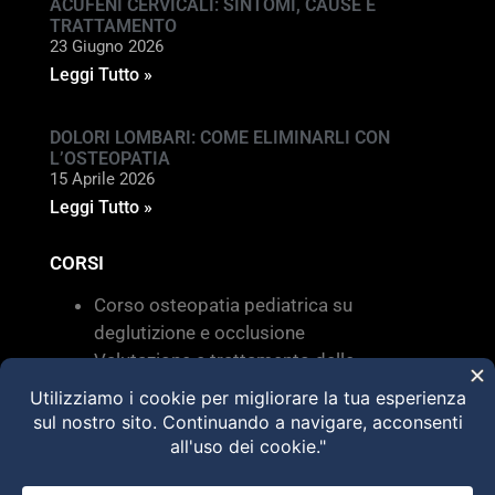
ACUFENI CERVICALI: SINTOMI, CAUSE E
TRATTAMENTO
23 Giugno 2026
Leggi Tutto »
DOLORI LOMBARI: COME ELIMINARLI CON
L’OSTEOPATIA
15 Aprile 2026
Leggi Tutto »
CORSI
Corso osteopatia pediatrica su
deglutizione e occlusione
Valutazione e trattamento delle
disfunzioni dei sistemi di movimento –
Torino 28 MARZO 2026
HVLA – Moduli Clinici – 2026
@2025 Dott. Alessandro Carollo – All rights