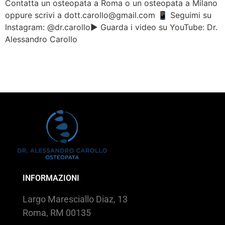
Contatta un osteopata a Roma o un osteopata a Milano
oppure scrivi a dott.carollo@gmail.com 📱 Seguimi su
Instagram: @dr.carollo▶️ Guarda i video su YouTube: Dr.
Alessandro Carollo
INFORMAZIONI
Largo Maresciallo Diaz, 13
Roma, RM 00135