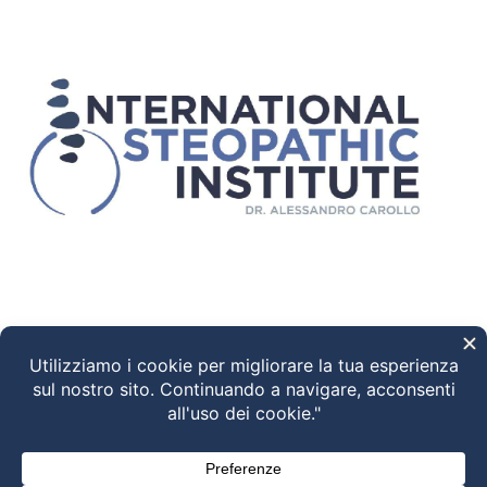
Ciao! Come possiamo aiutarti?
18:04