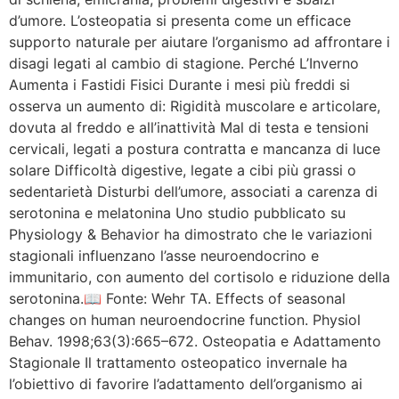
d’umore. L’osteopatia si presenta come un efficace
supporto naturale per aiutare l’organismo ad affrontare i
disagi legati al cambio di stagione. Perché L’Inverno
Aumenta i Fastidi Fisici Durante i mesi più freddi si
osserva un aumento di: Rigidità muscolare e articolare,
dovuta al freddo e all’inattività Mal di testa e tensioni
cervicali, legati a postura contratta e mancanza di luce
solare Difficoltà digestive, legate a cibi più grassi o
sedentarietà Disturbi dell’umore, associati a carenza di
serotonina e melatonina Uno studio pubblicato su
Physiology & Behavior ha dimostrato che le variazioni
stagionali influenzano l’asse neuroendocrino e
immunitario, con aumento del cortisolo e riduzione della
serotonina.📖 Fonte: Wehr TA. Effects of seasonal
changes on human neuroendocrine function. Physiol
Behav. 1998;63(3):665–672. Osteopatia e Adattamento
Stagionale Il trattamento osteopatico invernale ha
l’obiettivo di favorire l’adattamento dell’organismo ai