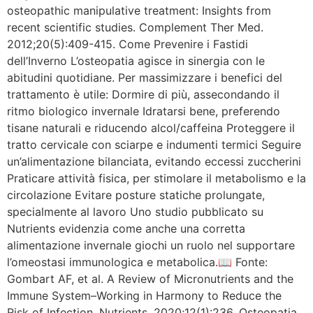
osteopathic manipulative treatment: Insights from
recent scientific studies. Complement Ther Med.
2012;20(5):409-415. Come Prevenire i Fastidi
dell’Inverno L’osteopatia agisce in sinergia con le
abitudini quotidiane. Per massimizzare i benefici del
trattamento è utile: Dormire di più, assecondando il
ritmo biologico invernale Idratarsi bene, preferendo
tisane naturali e riducendo alcol/caffeina Proteggere il
tratto cervicale con sciarpe e indumenti termici Seguire
un’alimentazione bilanciata, evitando eccessi zuccherini
Praticare attività fisica, per stimolare il metabolismo e la
circolazione Evitare posture statiche prolungate,
specialmente al lavoro Uno studio pubblicato su
Nutrients evidenzia come anche una corretta
alimentazione invernale giochi un ruolo nel supportare
l’omeostasi immunologica e metabolica.📖 Fonte:
Gombart AF, et al. A Review of Micronutrients and the
Immune System–Working in Harmony to Reduce the
Risk of Infection. Nutrients. 2020;12(1):236. Osteopatia