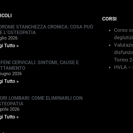
ICOLI
CORSI
DROME STANCHEZZA CRONICA: COSA PUÒ
Corso os
E L’OSTEOPATIA
deglutiz
glio 2026
Valutazi
i Tutto »
disfunzi
Torino 
FENI CERVICALI: SINTOMI, CAUSE E
HVLA – M
ATTAMENTO
iugno 2026
i Tutto »
ORI LOMBARI: COME ELIMINARLI CON
STEOPATIA
prile 2026
i Tutto »