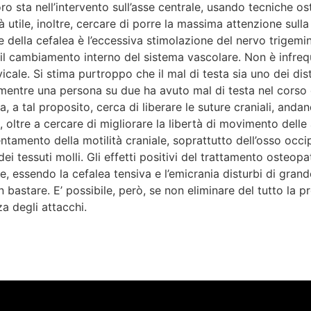
oro sta nell’intervento sull’asse centrale, usando tecniche
à utile, inoltre, cercare di porre la massima attenzione sull
 della cefalea è l’eccessiva stimolazione del nervo trigemin
n il cambiamento interno del sistema vascolare. Non è infrequ
cale. Si stima purtroppo che il mal di testa sia uno dei dis
mentre una persona su due ha avuto mal di testa nel corso d
, a tal proposito, cerca di liberare le suture craniali, andand
, oltre a cercare di migliorare la libertà di movimento delle a
ntamento della motilità craniale, soprattutto dell’osso occipi
ei tessuti molli. Gli effetti positivi del trattamento osteop
 che, essendo la cefalea tensiva e l’emicrania disturbi di gr
 bastare. E’ possibile, però, se non eliminare del tutto la p
a degli attacchi.