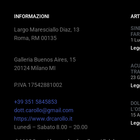
INFORMAZIONI
ART
SIN
Largo Maresciallo Diaz, 13
FAR
Roma, RM 00135
1 Lu
Legg
Galleria Buenos Aires, 15
ACU
20124 Milano MI
TR
23 G
P.IVA 17542881002
Legg
+39 351 5845853
DOL
L’O
dott.carollo@gmail.com
15 A
https://www.drcarollo.it
Legg
Lunedì – Sabato 8.00 – 20.00