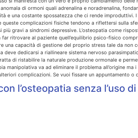
sso si manifesta con un vero e proprio cambiamento delle m
anomala di ormoni quali adrenalina e noradrenalina, fondam
bilità e una costante spossatezza che ci rende improduttivi. 
 queste complicazioni fisiche tendono a riflettersi sulla s
i più gravi a sindromi depressive. L’osteopatia come rispost
far ritrovare al paziente quell’equilibrio psico-fisico com
 una capacità di gestione del proprio stress tale da non com
ata deve dedicarsi a riallineare sistema nervoso parasimpati
ratta di ristabilire la naturale produzione ormonale e permet
ia manipolativa va ad eliminare il problema all’origine ma i
lteriori complicazioni. Se vuoi fissare un appuntamento o de
on l’osteopatia senza l’uso di