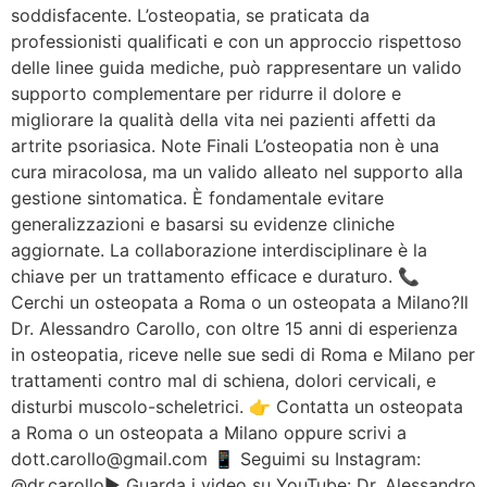
soddisfacente. L’osteopatia, se praticata da
professionisti qualificati e con un approccio rispettoso
delle linee guida mediche, può rappresentare un valido
supporto complementare per ridurre il dolore e
migliorare la qualità della vita nei pazienti affetti da
artrite psoriasica. Note Finali L’osteopatia non è una
cura miracolosa, ma un valido alleato nel supporto alla
gestione sintomatica. È fondamentale evitare
generalizzazioni e basarsi su evidenze cliniche
aggiornate. La collaborazione interdisciplinare è la
chiave per un trattamento efficace e duraturo. 📞
Cerchi un osteopata a Roma o un osteopata a Milano?Il
Dr. Alessandro Carollo, con oltre 15 anni di esperienza
in osteopatia, riceve nelle sue sedi di Roma e Milano per
trattamenti contro mal di schiena, dolori cervicali, e
disturbi muscolo-scheletrici. 👉 Contatta un osteopata
a Roma o un osteopata a Milano oppure scrivi a
dott.carollo@gmail.com 📱 Seguimi su Instagram:
@dr.carollo▶️ Guarda i video su YouTube: Dr. Alessandro