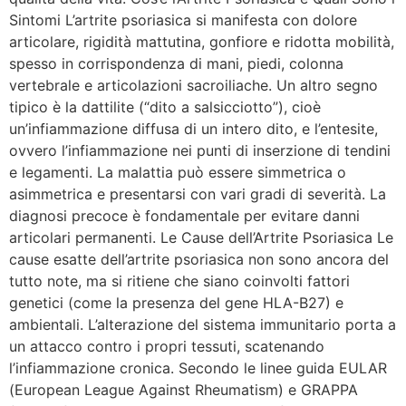
Sintomi L’artrite psoriasica si manifesta con dolore
articolare, rigidità mattutina, gonfiore e ridotta mobilità,
spesso in corrispondenza di mani, piedi, colonna
vertebrale e articolazioni sacroiliache. Un altro segno
tipico è la dattilite (“dito a salsicciotto”), cioè
un’infiammazione diffusa di un intero dito, e l’entesite,
ovvero l’infiammazione nei punti di inserzione di tendini
e legamenti. La malattia può essere simmetrica o
asimmetrica e presentarsi con vari gradi di severità. La
diagnosi precoce è fondamentale per evitare danni
articolari permanenti. Le Cause dell’Artrite Psoriasica Le
cause esatte dell’artrite psoriasica non sono ancora del
tutto note, ma si ritiene che siano coinvolti fattori
genetici (come la presenza del gene HLA-B27) e
ambientali. L’alterazione del sistema immunitario porta a
un attacco contro i propri tessuti, scatenando
l’infiammazione cronica. Secondo le linee guida EULAR
(European League Against Rheumatism) e GRAPPA