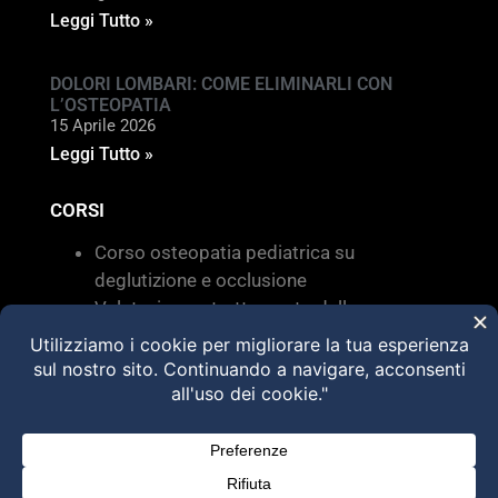
Leggi Tutto »
DOLORI LOMBARI: COME ELIMINARLI CON
L’OSTEOPATIA
15 Aprile 2026
Leggi Tutto »
CORSI
Corso osteopatia pediatrica su
deglutizione e occlusione
Valutazione e trattamento delle
disfunzioni dei sistemi di movimento –
Torino 28 MARZO 2026
HVLA – Moduli Clinici – 2026
@2025 Dott. Alessandro Carollo – All rights
reserved