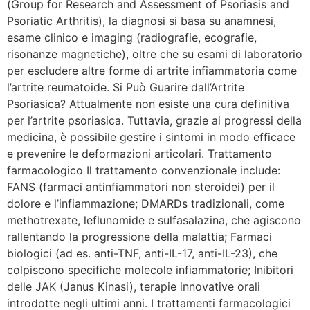
(Group for Research and Assessment of Psoriasis and
Psoriatic Arthritis), la diagnosi si basa su anamnesi,
esame clinico e imaging (radiografie, ecografie,
risonanze magnetiche), oltre che su esami di laboratorio
per escludere altre forme di artrite infiammatoria come
l’artrite reumatoide. Si Può Guarire dall’Artrite
Psoriasica? Attualmente non esiste una cura definitiva
per l’artrite psoriasica. Tuttavia, grazie ai progressi della
medicina, è possibile gestire i sintomi in modo efficace
e prevenire le deformazioni articolari. Trattamento
farmacologico Il trattamento convenzionale include:
FANS (farmaci antinfiammatori non steroidei) per il
dolore e l’infiammazione; DMARDs tradizionali, come
methotrexate, leflunomide e sulfasalazina, che agiscono
rallentando la progressione della malattia; Farmaci
biologici (ad es. anti-TNF, anti-IL-17, anti-IL-23), che
colpiscono specifiche molecole infiammatorie; Inibitori
delle JAK (Janus Kinasi), terapie innovative orali
introdotte negli ultimi anni. I trattamenti farmacologici