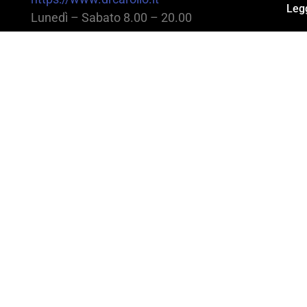
Legg
Lunedì – Sabato 8.00 – 20.00
@2025 Dott. Alessandro Carollo – All rights reserv