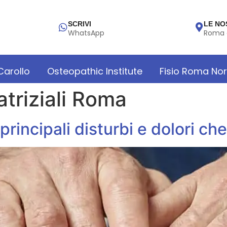
SCRIVI
LE NO
WhatsApp
Roma 
 Carollo
Osteopathic Institute
Fisio Roma No
triziali Roma
principali disturbi e dolori ch