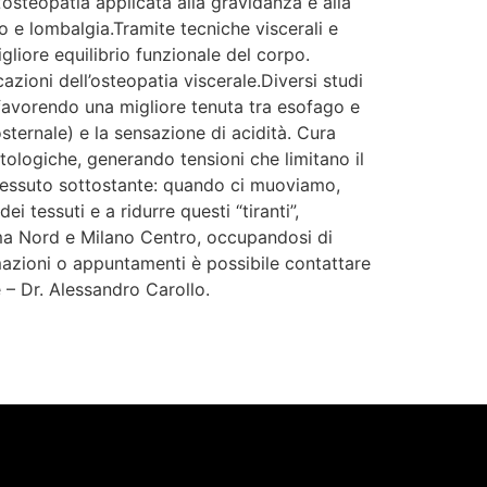
steopatia applicata alla gravidanza e alla
o e lombalgia.Tramite tecniche viscerali e
igliore equilibrio funzionale del corpo.
zioni dell’osteopatia viscerale.Diversi studi
favorendo una migliore tenuta tra esofago e
sternale) e la sensazione di acidità. Cura
atologiche, generando tensioni che limitano il
 tessuto sottostante: quando ci muoviamo,
i tessuti e a ridurre questi “tiranti”,
oma Nord e Milano Centro, occupandosi di
mazioni o appuntamenti è possibile contattare
 – Dr. Alessandro Carollo.