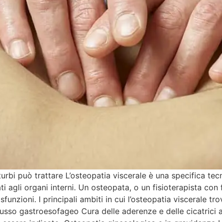
turbi può trattare L’osteopatia viscerale è una specifica te
ati agli organi interni. Un osteopata, o un fisioterapista co
disfunzioni. I principali ambiti in cui l’osteopatia viscerale
lusso gastroesofageo Cura delle aderenze e delle cicatrici 