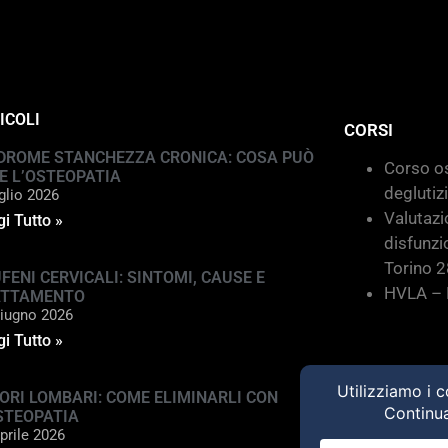
ICOLI
CORSI
DROME STANCHEZZA CRONICA: COSA PUÒ
Corso os
E L’OSTEOPATIA
deglutiz
glio 2026
Valutazi
i Tutto »
disfunzi
Torino 
FENI CERVICALI: SINTOMI, CAUSE E
HVLA – M
ATTAMENTO
iugno 2026
i Tutto »
ORI LOMBARI: COME ELIMINARLI CON
STEOPATIA
prile 2026