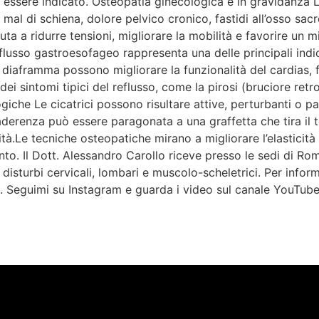
ssere indicato. Osteopatia ginecologica e in gravidanza L’o
mal di schiena, dolore pelvico cronico, fastidi all’osso sacr
uta a ridurre tensioni, migliorare la mobilità e favorire un m
lusso gastroesofageo rappresenta una delle principali indica
 diaframma possono migliorare la funzionalità del cardias, 
 sintomi tipici del reflusso, come la pirosi (bruciore retro
ogiche Le cicatrici possono risultare attive, perturbanti o p
derenza può essere paragonata a una graffetta che tira il
à.Le tecniche osteopatiche mirano a migliorare l’elasticità de
nto. Il Dott. Alessandro Carollo riceve presso le sedi di R
isturbi cervicali, lombari e muscolo-scheletrici. Per infor
. Seguimi su Instagram e guarda i video sul canale YouTube