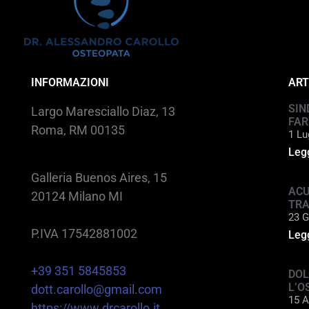
INFORMAZIONI
ART
SIN
Largo Maresciallo Diaz, 13
FAR
Roma, RM 00135
1 Lu
Legg
Galleria Buenos Aires, 15
ACU
20124 Milano MI
TR
23 G
P.IVA 17542881002
Legg
+39 351 5845853
DOL
L’O
dott.carollo@gmail.com
15 A
https://www.drcarollo.it