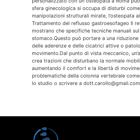
personalizzato con un osteopata a Roma può e
sfera ginecologica si occupa di disturbi come 
manipolazioni strutturali mirate, l’osteopata ai
Trattamento del reflusso gastroesofageo Il ref
mostrano che specifiche tecniche manuali sul
stomaco.Questo può portare a una riduzione dei
delle aderenze e delle cicatrici attive o patol
movimento.Dal punto di vista meccanico, un’a
crea trazioni che disturbano la normale mobilit
aumentando il comfort e la libertà di movime
problematiche della colonna vertebrale come d
lo studio o scrivere a dott.carollo@gmail.com