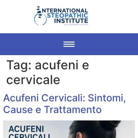
Tag:
acufeni e
cervicale
Acufeni Cervicali: Sintomi,
Cause e Trattamento