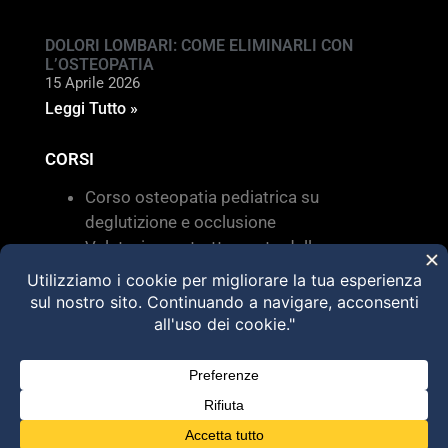
DOLORI LOMBARI: COME ELIMINARLI CON
L’OSTEOPATIA
15 Aprile 2026
Leggi Tutto »
CORSI
Corso osteopatia pediatrica su
deglutizione e occlusione
Valutazione e trattamento delle
disfunzioni dei sistemi di movimento –
Torino 28 MARZO 2026
HVLA – Moduli Clinici – 2026
@2025 Dott. Alessandro Carollo – All rights
reserved