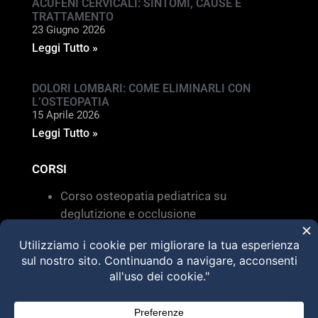
ACUFENI CERVICALI: SINTOMI, CAUSE E
TRATTAMENTO
23 Giugno 2026
Leggi Tutto »
DOLORI LOMBARI: COME ELIMINARLI CON
L’OSTEOPATIA
15 Aprile 2026
Leggi Tutto »
CORSI
Corso osteopatia pediatrica su
deglutizione e occlusione
Valutazione e trattamento delle
disfunzioni dei sistemi di movimento –
Torino 28 MARZO 2026
HVLA – Moduli Clinici – 2026
@2025 Dott. Alessandro Carollo – All rights