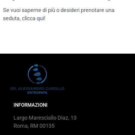
Se vuoi saperne di più o desideri prenotare una
seduta, clicca
qui
!
INFORMAZIONI
Largo Maresciallo Diaz, 13
Roma, RM 00135