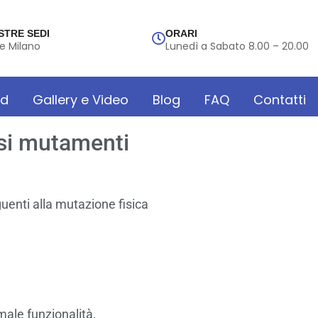
STRE SEDI
ORARI
e Milano
Lunedì a Sabato 8.00 – 20.00
rd
Gallery e Video
Blog
FAQ
Contatti
rsi mutamenti
enti alla mutazione fisica
male funzionalità,