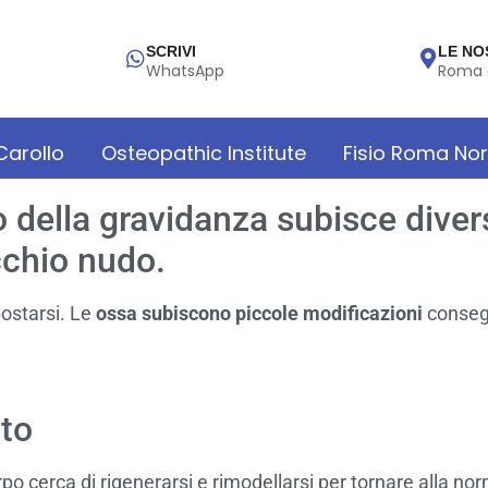
SCRIVI
LE NO
WhatsApp
Roma 
 Carollo
Osteopathic Institute
Fisio Roma No
so della gravidanza subisce dive
occhio nudo.
ostarsi. Le
ossa subiscono piccole modificazioni
consegu
rto
po cerca di rigenerarsi e rimodellarsi per tornare alla nor