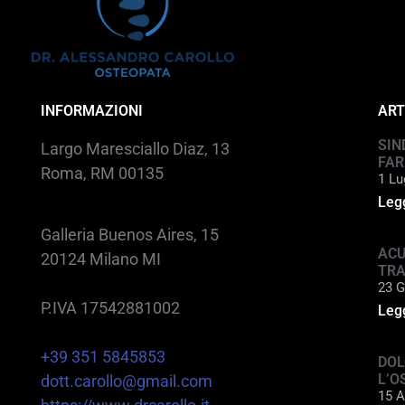
INFORMAZIONI
ART
SIN
Largo Maresciallo Diaz, 13
FAR
Roma, RM 00135
1 Lu
Legg
Galleria Buenos Aires, 15
ACU
20124 Milano MI
TR
23 G
P.IVA 17542881002
Legg
+39 351 5845853
DOL
L’O
dott.carollo@gmail.com
15 A