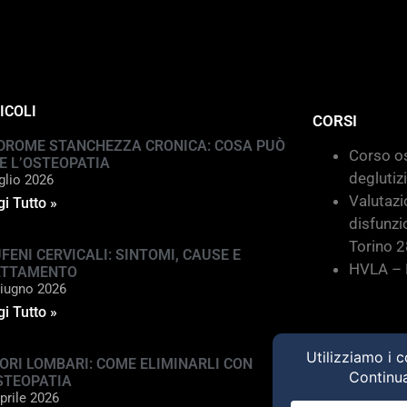
ICOLI
CORSI
DROME STANCHEZZA CRONICA: COSA PUÒ
Corso os
E L’OSTEOPATIA
deglutiz
glio 2026
Valutazi
i Tutto »
disfunzi
Torino 
FENI CERVICALI: SINTOMI, CAUSE E
HVLA – M
ATTAMENTO
iugno 2026
i Tutto »
ORI LOMBARI: COME ELIMINARLI CON
STEOPATIA
prile 2026