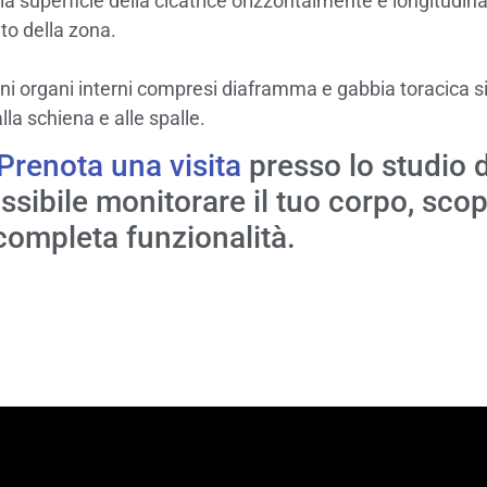
la superficie della cicatrice orizzontalmente e longitudin
to della zona.
i organi interni compresi diaframma e gabbia toracica si
lla schiena e alle spalle.
Prenota una visita
presso lo studio d
ssibile monitorare il tuo corpo, scop
 completa funzionalità.